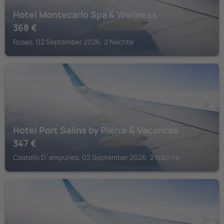
Hotel Montecarlo Spa & Wellness
368
€
Roses, 02 September 2026, 2 Nächte
CASTELLO D´EMPURIES
Hotel Port Salins by Pierre & Vacances
347
€
Castello D´empuries, 02 September 2026, 2 Nächte
ROSES