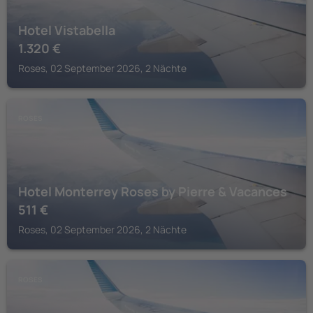
Hotel Vistabella
1.320
€
Roses, 02 September 2026, 2 Nächte
ROSES
Hotel Monterrey Roses by Pierre & Vacances
511
€
Roses, 02 September 2026, 2 Nächte
ROSES