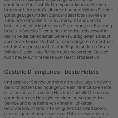
garantieren? in Castello D´empuries können Sie eine
Unterkunft für jede Geldtasche buchen! Wählen Sie eine
günstige Lage und den Standard des Hotels sowie die
Zahlungsmethoden für die Unterkunft aus und die
Möglichkeit einer kostenlosen Stornierung der Buchung.
Hotels in Castello D´empuries befinden sich sowohl in
der Nähe der beliebtesten Sehenswürdigkeiten als auch
abseits der Masse. Perfekt für einen längeren Aufenthalt
und als Ausgangspunkt für Ausflüge zu anderen Orten.
Wählen Sie ein Hotel für sich aus und bereiten Sie sich
noch heute auf Ihre Reise oder Geschäftsreise vor!
Castello D´empuries – beste Hotels
Umfassender Service und eine attraktive Lage sind eine
der wichtigsten Bedingungen, die ein All-Inclusive-Hotel
erfüllen muss. Die besten Hotels in Castello D´empuries
garantieren den Hotelgästen einen hervorragenden
Service und eine Reihe von Annehmlichkeiten.
Hochwertige Unterkünfte mit gutem Standard bieten
eine ausgezeichnete Lage in der Nähe der wichtigsten