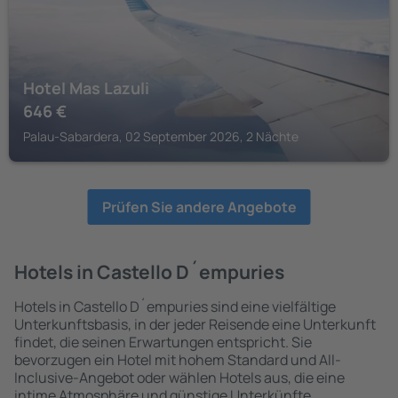
Hotel Mas Lazuli
646
€
Palau-Sabardera, 02 September 2026, 2 Nächte
Prüfen Sie andere Angebote
Hotels in Castello D´empuries
Hotels in Castello D´empuries sind eine vielfältige
Unterkunftsbasis, in der jeder Reisende eine Unterkunft
findet, die seinen Erwartungen entspricht. Sie
bevorzugen ein Hotel mit hohem Standard und All-
Inclusive-Angebot oder wählen Hotels aus, die eine
intime Atmosphäre und günstige Unterkünfte