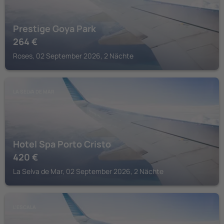
Prestige Goya Park
264
€
Roses, 02 September 2026, 2 Nächte
LA SELVA DE MAR
Hotel Spa Porto Cristo
420
€
La Selva de Mar, 02 September 2026, 2 Nächte
L'ESCALA