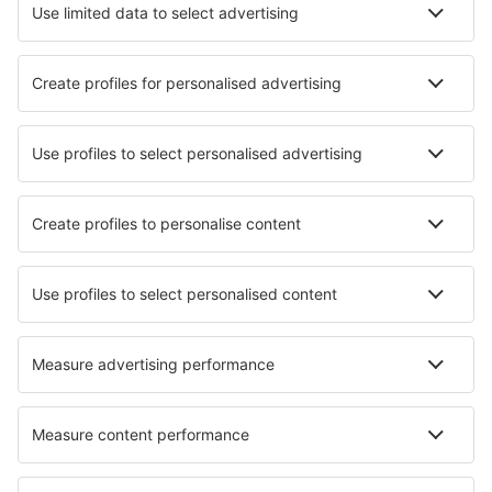
Hotels in Santa Pola
Hotels in Manacor
Die besten Hotels - Städte
Hotels in Tombstone
Hotels in Türkheim
Hotels in Gainesville
Hotels in Peachtree City
Hotels in Elgin
Hotels in Pleudihen-Rance
Hotels in Klösterle
Hotels in Clermont L'Herault
Hotels in Lielie Unguri
Hotels in Aubinyà
Die besten Hotels - Regionen
Hotels in Galicia
Hotels an der Costa de Almeria
Hotels auf der Pyrenees Mountains
Hotels auf den Kanarischen Inseln
Hotels in San Antonio Bay