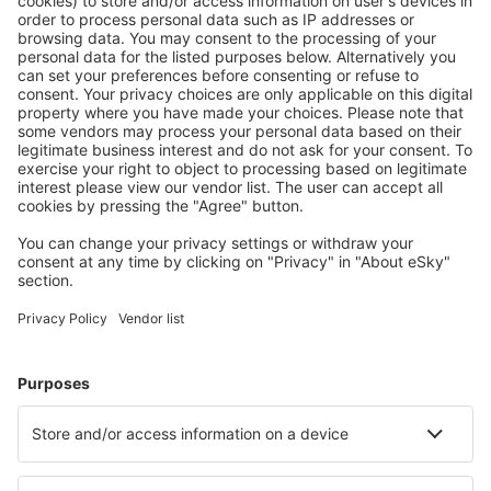
Mehr sparen
Attraktive Preise und Spezialangebote für eingeloggte
Benutzer.
Unterkünfte, die Sie mögen
Wählen Sie aus über 1,3 Millionen Unterkünften: Hotels,
Hütten, Apartments und andere.
Meist gesuchte Hotels von eSky-Nutzern
Hotels in Spanien - Beliebte Städte
Hotels in Madrid
Hotels in Malaga
Hotels in Mijas
Hotels in Marbella
Hotels in Barcelona
Hotels in Denia
Hotels in Candelaria
Hotels in Torremolinos