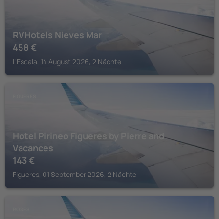
RVHotels Nieves Mar
458
€
L'Escala, 14 August 2026, 2 Nächte
FIGUERES
Hotel Pirineo Figueres by Pierre and
Vacances
143
€
Figueres, 01 September 2026, 2 Nächte
ROSES