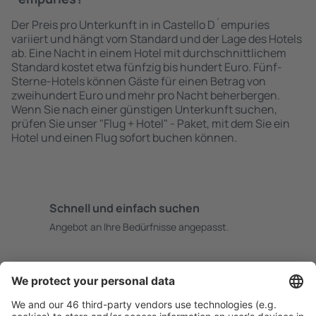
Der Preis pro Unterkunft in in Castello D´empuries
variiert und hängt vom Standard und der Lage des Hotels
ab. Eine Nacht in einem Hotel mit durchschnittlichem
Standard kostet etwa fünfzig bis hundert Euro. Fünf-
Sterne-Hotels können Gäste für einen Betrag von
zweihundert Euro und mehr pro Nacht beherbergen.
Wenn Sie nach einer günstigen Unterkunft suchen,
prüfen Sie unser "Flug + Hotel" - Paket, mit dem Sie ein
Hotel und einen Flug sofort buchen können.
Schnell und einfach suchen
Angebot an Ihre Bedürfnisse angepasst.
Sicher planen
Buchen ohne Sorgen mit einer kostenlosen
Stornierungsoption.