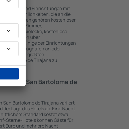
de Tirajana sind Einrichtungen mit
wie Annehmlichkeiten, die an die
en beliebtesten gehören kostenloser
r / Safe im Zimmer,
ch, Kinderspielecke, kostenlose
onsbroschüren über
Umgebung. Einige der Einrichtungen
rt vom/zum Flughafen an oder
n Spuren der größten
an Bartolome de Tirajana zu
Hotel in in San Bartolome de
in San Bartolome de Tirajana variiert
 der Lage des Hotels ab. Eine Nacht
hnittlichem Standard kostet etwa
ünf-Sterne-Hotels können Gäste für
rt Euro und mehr pro Nacht