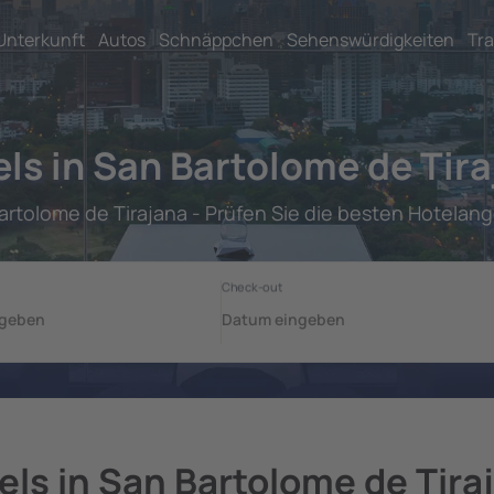
Unterkunft
Autos
Schnäppchen
Sehenswürdigkeiten
Tra
ls in San Bartolome de Tir
artolome de Tirajana - Prüfen Sie die besten Hotelan
els in San Bartolome de Tira