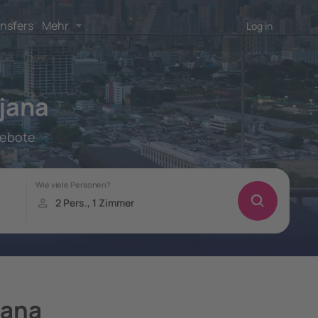
nsfers
Mehr
Log in
ajana
gebote
jana