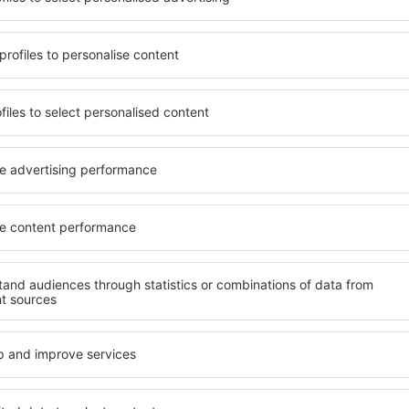
de eine Unterkunft findet,
Umfassender Service und ein
ie bevorzugen ein Hotel mit
wichtigsten Bedingungen, di
ngebot oder wählen Hotels
muss. Die besten Hotels in 
 günstige Unterkünfte
garantieren den Hotelgäste
ajana können Sie eine
eine Reihe von Annehmlichk
en! Wählen Sie eine
gutem Standard bieten eine
Hotels sowie die
wichtigsten Sehenswürdigke
 aus und die Möglichkeit
Die Gäste können die koste
uchung. Hotels in San
Zimmer oder Apartment aus
sowohl in der Nähe der
entspricht. Ein Hotel mit h
 auch abseits der Masse.
abwechslungsreiches Menü,
t und als Ausgangspunkt für
Attraktionen für Kinder. Di
e ein Hotel für sich aus und
de Tirajana sind eine hervo
e Reise oder Geschäftsreise
sowie Personen, die geschäf
ihre Mitarbeiter organisier
in San Bartolome de
Welche Annehmlichke
in San Bartolome de