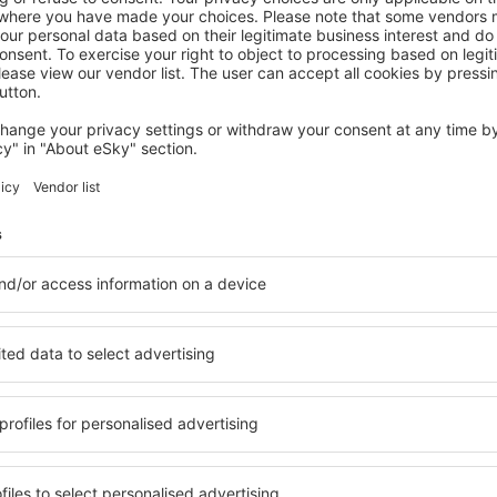
PLAYA DEL INGLES
Barceló Margaritas Royal Level - Adults
Only
434
€
Playa del Ingles, 21 August 2026, 2 Nächte
Mehr Hotels ansehen in San Bartolome de Tirajana
ome de Tirajana
San Bartolome d
Hotels
nd eine vielfältige