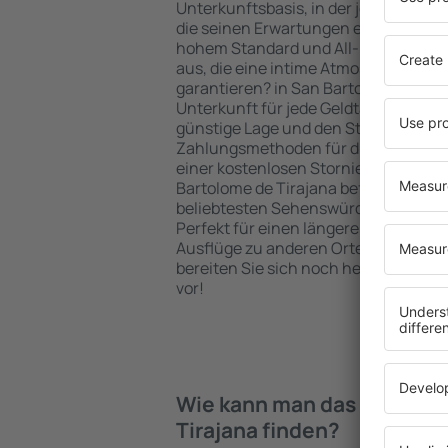
Unterkunftsbasis, in der jeder Reisen
die seinen Erwartungen entspricht. S
hohem Standard und All-Inclusive-A
aus, die eine intime Atmosphäre und
garantieren? in San Bartolome de Tir
Unterkunft für jede Geldtasche buch
günstige Lage und den Standard des 
Zahlungsmethoden für die Unterkunft
einer kostenlosen Stornierung der B
Bartolome de Tirajana befinden sich 
beliebtesten Sehenswürdigkeiten als
Perfekt für einen längeren Aufenthal
Ausflüge zu anderen Orten. Wählen Si
bereiten Sie sich noch heute auf Ihr
vor!
Wie kann man das Hotel in 
Tirajana finden?