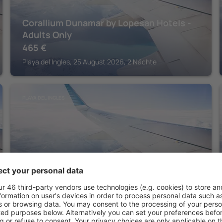
Corallium Dunamar by Lopesan Hotels -
Adults Only
465
€
Playa del Ingles, 25 August 2026, 2 Nächte
PLAYA DEL INGLES
Hotel LIVVO Anamar Suites
242
€
Playa del Ingles, 14 August 2026, 2 Nächte