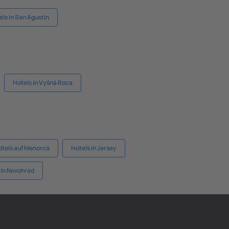
els in San Agustin
Hotels in Vyšná Boca
otels auf Menorca
Hotels in Jersey
 in Novohrad