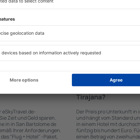
Bartolome de Tirajana zu
Hotels in in San Bartolome 
-Suchmaschine für
verschiedenen Standards so
rkunftsbasis garantiert,
Gäste angepasst sind . Zu d
Sie suchen. Geben Sie den
WLAN-Zugang, SPA-Zone, Ba
elder ein, wählen Sie die
Konferenzzentrum, Essberei
e die Anzahl der Gäste und
Parkplätze sowie Informati
bnissen werden die zum
Sehenswürdigkeiten in der 
Objekte angezeigt. Sie
bieten auch einen Transpo
 des Hotels vom Zentrum,
empfehlen, Ausflüge auf de
ft oder die Anzahl der
Sehenswürdigkeiten in in S
 überprüfen.
unternehmen.
 San Bartolome de
Wie viel kostet ein 
Tirajana?
r eSkyTravel.de-
Der Preis pro Unterkunft in 
 Sie Zeit und Geld sparen.
und hängt vom Standard und
e in in San Bartolome de
in einem Hotel mit durchsc
gemäß Ihrer Anforderungen.
fünfzig bis hundert Euro. F
das "Flug + Hotel" -Paket,
einen Betrag von zweihunde