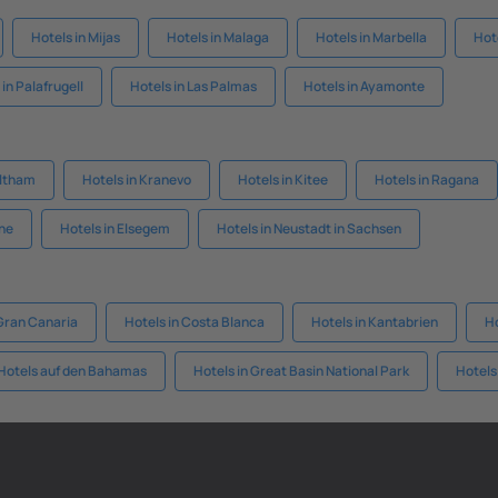
Hotels in Mijas
Hotels in Malaga
Hotels in Marbella
Hot
 in Palafrugell
Hotels in Las Palmas
Hotels in Ayamonte
altham
Hotels in Kranevo
Hotels in Kitee
Hotels in Ragana
ne
Hotels in Elsegem
Hotels in Neustadt in Sachsen
 Gran Canaria
Hotels in Costa Blanca
Hotels in Kantabrien
H
Hotels auf den Bahamas
Hotels in Great Basin National Park
Hotels