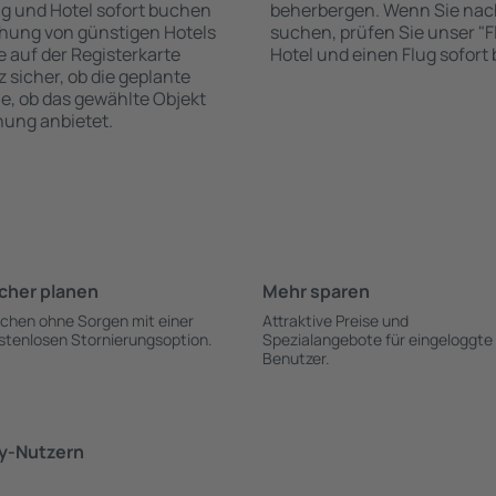
ug und Hotel sofort buchen
beherbergen. Wenn Sie nac
hung von günstigen Hotels
suchen, prüfen Sie unser "Fl
te auf der Registerkarte
Hotel und einen Flug sofor
z sicher, ob die geplante
ie, ob das gewählte Objekt
hung anbietet.
cher planen
Mehr sparen
chen ohne Sorgen mit einer
Attraktive Preise und
stenlosen Stornierungsoption.
Spezialangebote für eingeloggte
Benutzer.
ky-Nutzern