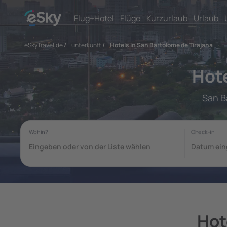
Flug+Hotel
Flüge
Kurzurlaub
Urlaub
eSkyTravel.de
/
unterkunft
/
Hotels in San Bartolome de Tirajana
Hote
San B
Hot