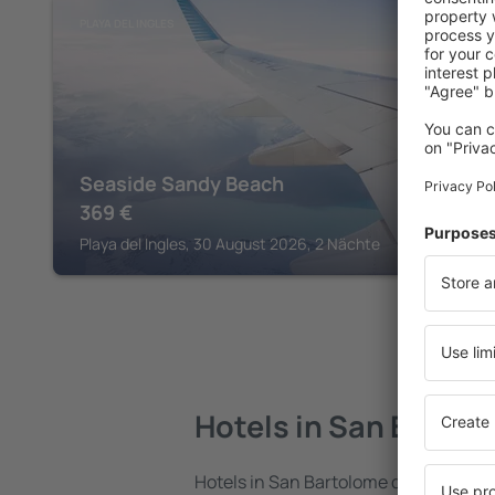
PLAYA DEL INGLES
Seaside Sandy Beach
369
€
Playa del Ingles, 30 August 2026, 2 Nächte
Hotels in San Bartol
Hotels in San Bartolome de Tirajana si