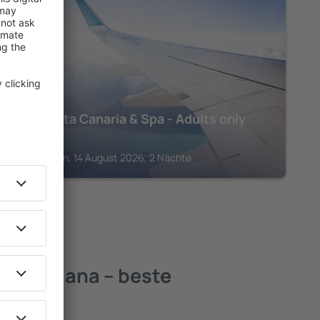
SAN AGUSTIN
Bull Costa Canaria & Spa - Adults only
595
€
San Agustin, 14 August 2026, 2 Nächte
e Tirajana – beste