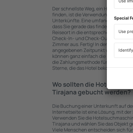
Der schnellste Weg, ein Hotel in San 
finden, ist die Verwendung der eSky
Unterkünfte. Eine umfangreiche Unte
dass Sie gerade das finden, wonach 
Reiseort in die entsprechenden Suchf
Check-In- und Check-Out-Daten sowi
Zimmer aus. Fertig! In den Sucherge
angegebenen Zeitpunkt verfügbaren 
können ganz einfach die Entfernung
die Zahlungsmethode für die Unterkun
Sterne, die das Hotel bekommen hat,
Wo sollten die Hotels in in
Tirajana gebucht werden?
Die Buchung einer Unterkunft auf de
Internetseite ist eine Lösung, mit der
Verwenden Sie die Hotelsuchmaschin
Tirajana und wählen Sie das Objekt 
Viele Menschen entscheiden sich für 