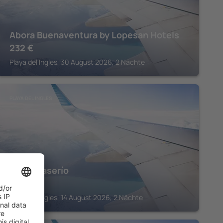
Abora Buenaventura by Lopesan Hotels
232
€
Playa del Ingles, 30 August 2026, 2 Nächte
PLAYA DEL INGLES
Hotel Caserío
284
€
Playa del Ingles, 14 August 2026, 2 Nächte