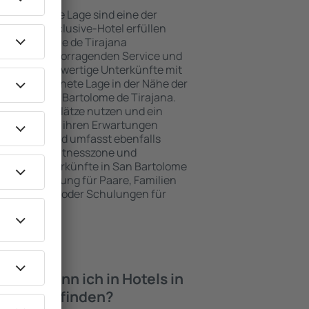
e attraktive Lage sind eine der
e ein All-Inclusive-Hotel erfüllen
San Bartolome de Tirajana
n einen hervorragenden Service und
eiten. Hochwertige Unterkünfte mit
 ausgezeichnete Lage in der Nähe der
iten in San Bartolome de Tirajana.
nlosen Parkplätze nutzen und ein
wählen, das ihren Erwartungen
ohem Standard umfasst ebenfalls
 SPA oder Fitnesszone und
e besten Unterkünfte in San Bartolome
rragende Lösung für Paare, Familien
tlich reisen oder Schulungen für
en möchten.
iten kann ich in Hotels in
 Tirajana finden?