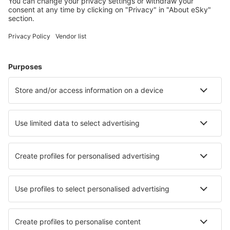
Unterkunft in Antalya
Unterkunft in Istanbul
Unterkunft in Fethiye
Unterkunft in Bodrum
Unterkunft in Kaş
Unterkunft in Çıralı
Unterkunft in Dalaman
Unterkunft in Bandirma
Unterkunft in Turunc
Unterkunft in Selçuk
Die besten Unterkünfte - Städte
Unterkunft in Miguel Esteban
Unterkunft in Sutton
Unterkunft in Tixmucuy
Unterkunft in Trim
Unterkunft in Krasnaya Glinka
Unterkunft in Alièze
Unterkunft in Font Romeu Odeillo Via
Unterkunft in Apopka