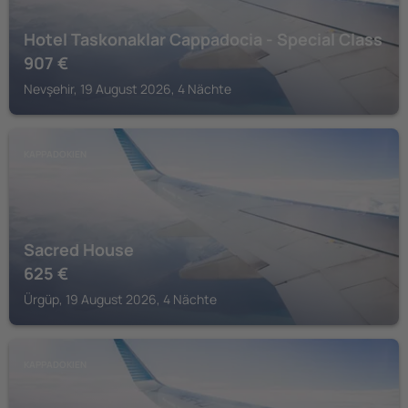
Hotel Taskonaklar Cappadocia - Special Class
907
€
Nevşehir, 19 August 2026, 4 Nächte
KAPPADOKIEN
Sacred House
625
€
Ürgüp, 19 August 2026, 4 Nächte
KAPPADOKIEN