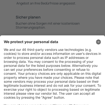
Angebot an Ihre Bedürfnisse angepasst.
Sicher planen
Buchen ohne Sorgen mit einer kostenlosen
Stornierungsoption.
Mehr sparen
Attraktive Preise und Spezialangebote für eingeloggte
Benutzer.
Unterkünfte, die Sie mögen
Wählen Sie aus über 1,3 Millionen Unterkünften: Hotels,
Hütten, Apartments und andere.
Meist gesuchte Unterkünfte von eSky Nutzern
Unterkünfte in der Türkei - Beliebte Städte