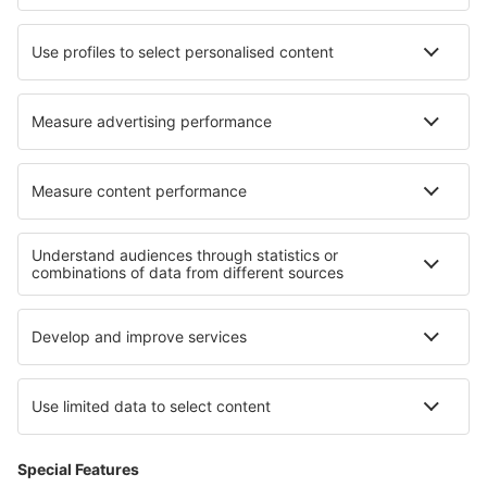
Unterkunft Svanvik
Unterkunft in Crailsheim
Die besten Unterkünfte - Regionen
Unterkunft in Antalya Region
Unterkunft in Dalaman Region
Unterkunft auf der Southeastern Anatolia
Unterkunft auf der Central Anatolia
Unterkunft an der Schwarzmeerküste
Unterkunft auf Sylt
Unterkunft in den Süd Atollen
Unterkunft in Coffee Triangle
Unterkunft in Wigierski-Nationalpark
Unterkunft in Italian Alps