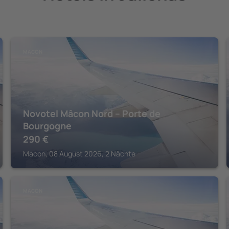
MACON
Novotel Mâcon Nord – Porte de
Bourgogne
290
€
Macon, 08 August 2026, 2 Nächte
MACON