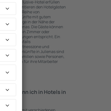
e ein All-Inclusive-Hotel erfüllen
Julienas garantieren den Hotelgästen
ce und eine Reihe von
tige Unterkünfte mit gutem
zeichnete Lage in der Nähe der
iten in Julienas. Die Gäste können
 nutzen und ein Zimmer oder
hren Erwartungen entspricht. Ein
mfasst ebenfalls
 SPA oder Fitnesszone und
 besten Unterkünfte in Julienas sind
für Paare, Familien sowie Personen,
r Schulungen für ihre Mitarbeiter
iten kann ich in Hotels in
Einrichtungen mit verschiedenen