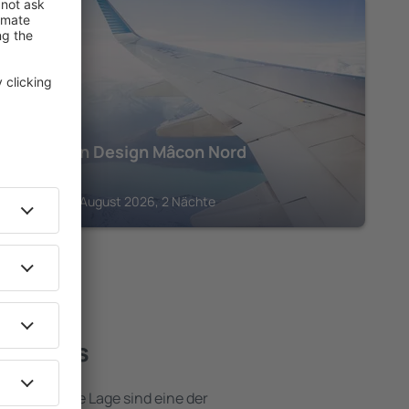
SANCE
Hôtel Inn Design Mâcon Nord
130
€
Sance, 08 August 2026, 2 Nächte
e Hotels
e attraktive Lage sind eine der