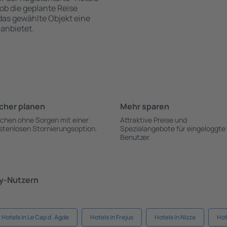
 ob die geplante Reise
 das gewählte Objekt eine
anbietet.
cher planen
Mehr sparen
chen ohne Sorgen mit einer
Attraktive Preise und
stenlosen Stornierungsoption.
Spezialangebote für eingeloggte
Benutzer.
ky-Nutzern
Hotels in Le Cap d`Agde
Hotels in Frejus
Hotels in Nizza
Hot