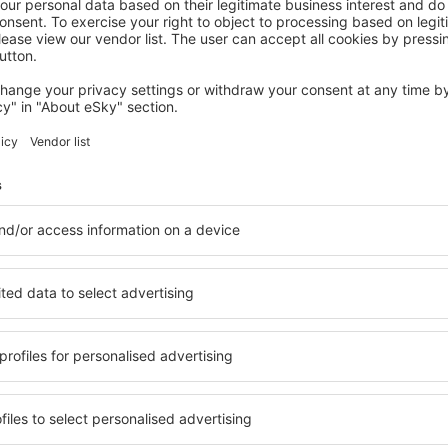
CHARNAY-LES-MACON
Fasthotel Well Inn Macon Sud - un hôtel
FH Confort
150
€
Charnay-les-Macon, 08 August 2026, 2 Nächte
Mehr Hotels ansehen in Julienas
Julienas – best
e Unterkunftsbasis, in der
Umfassender Service und ein