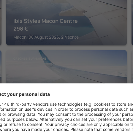
ibis Styles Macon Centre
298
€
Macon, 08 August 2026, 2 Nächte
CRÊCHES-SUR-SAÔNE
ibis Macon Sud Crêches
172
€
Crêches-sur-Saône, 09 August 2026, 2 Nächte