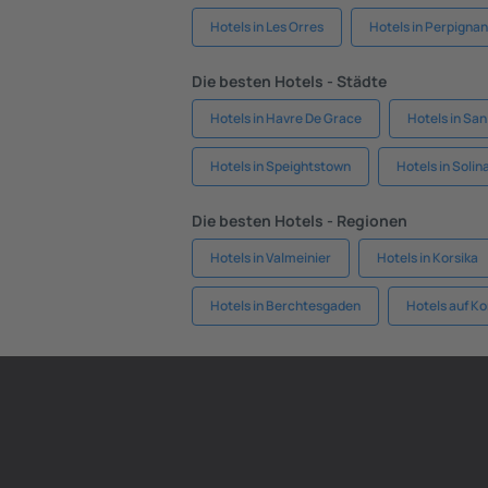
Hotels in Les Orres
Hotels in Perpignan
Die besten Hotels - Städte
Hotels in Havre De Grace
Hotels in San
Hotels in Speightstown
Hotels in Solin
Die besten Hotels - Regionen
Hotels in Valmeinier
Hotels in Korsika
Hotels in Berchtesgaden
Hotels auf Ko