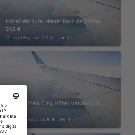
Hôtel Mercure Macon Bord de Saône
245
€
Macon, 08 August 2026, 2 Nächte
CHAINTRE
The Originals City, Hôtel Mâcon Sud
169
€
Chaintre, 08 August 2026, 2 Nächte