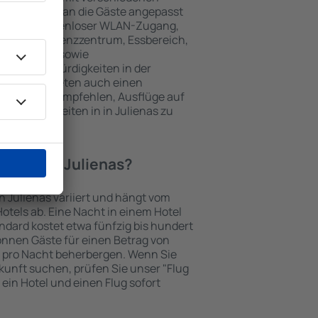
keiten, die an die Gäste angepasst
 gehören kostenloser WLAN-Zugang,
mmer, Konferenzzentrum, Essbereich,
 Parkplätze sowie
er Sehenswürdigkeiten in der
chtungen bieten auch einen
en an oder empfehlen, Ausflüge auf
enswürdigkeiten in in Julienas zu
otel in in Julienas?
in Julienas variiert und hängt vom
otels ab. Eine Nacht in einem Hotel
dard kostet etwa fünfzig bis hundert
önnen Gäste für einen Betrag von
 pro Nacht beherbergen. Wenn Sie
kunft suchen, prüfen Sie unser "Flug
e ein Hotel und einen Flug sofort