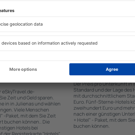
tiert, dass Sie gerade das
Standards sowie Annehmlich
 den Reiseort in die
sind . Zu den beliebtesten
en Sie die Check-In- und
SPA-Zone, Bar / Safe im Zi
er Gäste und Zimmer aus.
Kinderspielecke, kostenlose
den die zum angegebenen
Informationsbroschüren üb
eigt. Sie können ganz
Umgebung. Einige der Einri
om Zentrum, die
Transport vom/zum Flughaf
oder die Anzahl der Sterne,
den Spuren der größten Seh
fen.
unternehmen.
 Julienas gebucht
Wie viel kostet ein H
Der Preis pro Unterkunft in 
Standard und der Lage des H
r eSkyTravel.de-
mit durchschnittlichem Stan
 Sie Zeit und Geld sparen.
Euro. Fünf-Sterne-Hotels k
 in in Julienas und wählen
zweihundert Euro und mehr
ungen. Viele Menschen
nach einer günstigen Unter
" -Paket, mit dem Sie Zeit
+ Hotel" - Paket, mit dem Si
rt buchen können.. Die
buchen können.
tigen Hotels bei
uf der Registerkarte "Hotels"