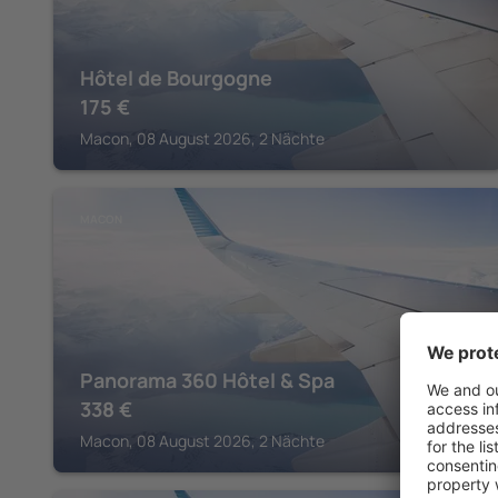
Hôtel de Bourgogne
175
€
Macon, 08 August 2026, 2 Nächte
MACON
Panorama 360 Hôtel & Spa
338
€
Macon, 08 August 2026, 2 Nächte