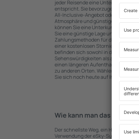
jeder Reisende eine Unterkunft finde
entspricht. Sie bevorzugen ein Hote
All-Inclusive-Angebot oder wählen Hot
Atmosphäre und günstige Unterkünfte
können Sie eine Unterkunft für jede
Sie eine günstige Lage und den Stand
Zahlungsmethoden für die Unterkunft
einer kostenlosen Stornierung der Bu
befinden sich sowohl in der Nähe der
Sehenswürdigkeiten als auch abseits 
einen längeren Aufenthalt und als A
zu anderen Orten. Wählen Sie ein Hot
Sie sich noch heute auf Ihre Reise od
Wie kann man das Hotel in 
Der schnellste Weg, ein Hotel in Julien
Verwendung der eSky-Suchmaschine 