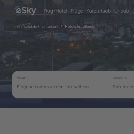
Flug+Hotel
Flüge
Kurzurlaub
Urlaub
eSkyTravel.de
/
unterkunft
/
Hotels in Julienas