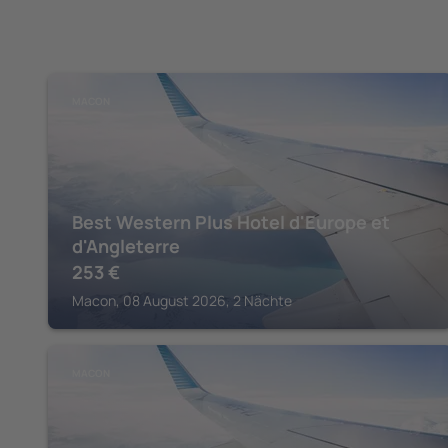
MACON
Best Western Plus Hotel d'Europe et
d'Angleterre
253
€
Macon, 08 August 2026, 2 Nächte
MACON