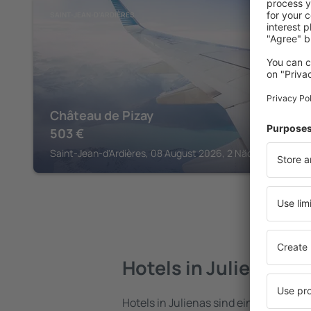
SAINT-JEAN-D'ARDIÈRES
Château de Pizay
503
€
Saint-Jean-d'Ardières, 08 August 2026, 2 Nächte
Hotels in Julienas
Hotels in Julienas sind eine vielfältig