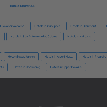
Hotels in Bordeaux
 Giovanni Valdarno
Hotels in Axioúpolis
Hotels in Glenmont
a
Hotels in San Antonio de los Cobres
Hotels in Nyksund
Hotels in Aquitanien
Hotels in Alpe d'Huez
Hotels in Picardie
rfu
Hotels in Hochkönig
Hotels in Upper Povazie