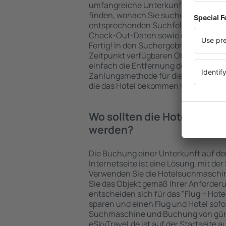
umfangreiche Unterkunftsbasis garan
finden, wonach Sie suchen. Geben Sie
entsprechenden Suchfelder ein, wähl
Check-Out-Daten sowie die Anzahl d
Fertig! In den Suchergebnissen wer
Zeitpunkt verfügbaren Objekte angez
einfach die Entfernung des Hotels v
Zahlungsmethode für die Unterkunft 
die das Hotel bekommen hat, überprü
Wo sollten die Hotels in in
werden?
Die Buchung einer Unterkunft auf de
Internetseite ist eine Lösung, mit der
Verwenden Sie die Hotelsuchmaschine
Sie das Objekt gemäß Ihrer Anforder
entscheiden sich für das "Flug + Hotel
sparen und einen Flug und Hotel sofo
Suchmaschine und Buchung von güns
eSkyTravel.de ist auf der Startseite a