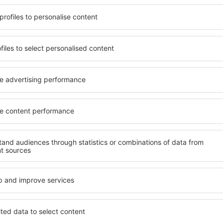
t, die seinen Erwartungen
wichtigsten Bedingungen, di
l mit hohem Standard und
muss. Die besten Hotels in 
els aus, die eine intime
einen hervorragenden Servi
 garantieren? in Julienas
Annehmlichkeiten. Hochwer
 Geldtasche buchen! Wählen
Standard bieten eine ausge
ard des Hotels sowie die
wichtigsten Sehenswürdigke
 aus und die Möglichkeit
die kostenlosen Parkplätze
chung. Hotels in Julienas
Apartment auswählen, das i
 beliebtesten
Hotel mit hohem Standard u
der Masse. Perfekt für
abwechslungsreiches Menü,
usgangspunkt für Ausflüge
Attraktionen für Kinder. Die
el für sich aus und bereiten
eine hervorragende Lösung 
er Geschäftsreise vor!
die geschäftlich reisen ode
organisieren möchten.
in Julienas finden?
Welche Annehmlichke
in Julienas finden?
as zu finden, ist die
für Unterkünfte. Eine
Hotels in in Julienas sind 