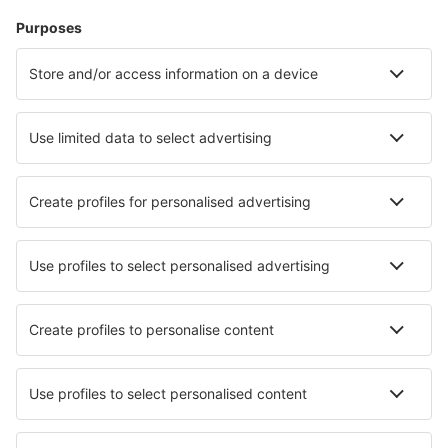
Unterkunft in Savannah
Unterkunft in Miami
Unterkunft in Kitty Hawk
Unterkunft in Boone
Die besten Unterkünfte - Städte
Unterkunft in Menthon-Saint-Bernard
Unterkunft in Mansfield
Unterkunft in Fajã da Ovelha
Unterkunft in Marathéa
Unterkunft in Seddon
Unterkunft in Belokurikha
Unterkunft in Ramla
Unterkunft in Monsano
Unterkunft in Isigny-le-Buat
Unterkunft in Keighley
Die besten Unterkünfte - Regionen
Unterkunft in Everglades
Unterkunft Crater Lake