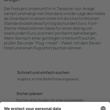
Der Preis pro Unterkunft in in Tarascon-sur-Ariege
variiert und hängt vom Standard und der Lage des Hotels
ab. Eine Nacht in einem Hotel mit durchschnittlichem
Standard kostet etwa fünfzig bis hundert Euro. Fünf-
Sterne-Hotels können Gäste für einen Betrag von
zweihundert Euro und mehr pro Nacht beherbergen.
Wenn Sie nach einer günstigen Unterkunft suchen,
prüfen Sie unser "Flug + Hotel" - Paket, mit dem Sie ein
Hotel und einen Flug sofort buchen können.
Schnell und einfach suchen
Angebot an Ihre Bedürfnisse angepasst.
Sicher planen
Buchen ohne Sorgen mit einer kostenlosen
Stornierungsoption.