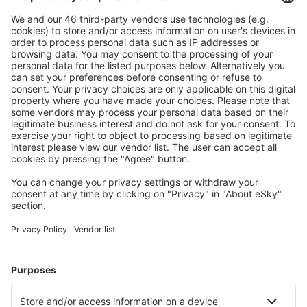
Mehr sparen
Attraktive Preise und Spezialangebote für eingeloggte
Benutzer.
Unterkünfte, die Sie mögen
Wählen Sie aus über 1,3 Millionen Unterkünften: Hotels,
Hütten, Apartments und andere.
Meist gesuchte Hotels von eSky-Nutzern
Hotels in Frankreich - Beliebte Städte
Hotels in Frejus
Hotels in Nizza
Hotels in Paris
Hotels in Le Cap d`Agde
Hotels in Cannes
Hotels in Andernos-les-Bains