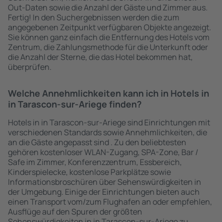
Out-Daten sowie die Anzahl der Gäste und Zimmer aus.
Fertig! In den Suchergebnissen werden die zum
angegebenen Zeitpunkt verfügbaren Objekte angezeigt.
Sie können ganz einfach die Entfernung des Hotels vom
Zentrum, die Zahlungsmethode für die Unterkunft oder
die Anzahl der Sterne, die das Hotel bekommen hat,
überprüfen.
Welche Annehmlichkeiten kann ich in Hotels in
in Tarascon-sur-Ariege finden?
Hotels in in Tarascon-sur-Ariege sind Einrichtungen mit
verschiedenen Standards sowie Annehmlichkeiten, die
an die Gäste angepasst sind . Zu den beliebtesten
gehören kostenloser WLAN-Zugang, SPA-Zone, Bar /
Safe im Zimmer, Konferenzzentrum, Essbereich,
Kinderspielecke, kostenlose Parkplätze sowie
Informationsbroschüren über Sehenswürdigkeiten in
der Umgebung. Einige der Einrichtungen bieten auch
einen Transport vom/zum Flughafen an oder empfehlen,
Ausflüge auf den Spuren der größten
Sehenswürdigkeiten in in Tarascon-sur-Ariege zu