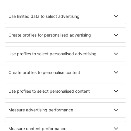
Hotels in Saintes-Maries-de-la-Mer
Hotels in Banyuls-sur-Mer
Hotels in Metz
Hotels in Gruissan
Die besten Hotels - Städte
Hotels in San Rafael
Hotels in Dannstadt-Schauernheim
Hotels in Carrizo De La Ribera
Hotels in Roch
Hotels in Famagusta
Hotels in Weßling
Hotels in Cangas de Onis
Hotels in Torroella de Montgri
Hotels in Konstanz
Hotels in Millersville
Die besten Hotels - Regionen
Hotels in Lothringen
Hotels in Champagne