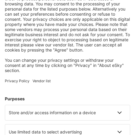
Mehr sparen
Attraktive Preise und Spezialangebote für eingeloggte
Benutzer.
Unterkünfte, die Sie mögen
Wählen Sie aus über 1,3 Millionen Unterkünften: Hotels,
Hütten, Apartments und andere.
Meist gesuchte Hotels von eSky-Nutzern
Hotels in Frankreich - Beliebte Städte
Hotels in Frejus
Hotels in Le Cap d`Agde
Hotels in Paris
Hotels in Cannes
Hotels in Nizza
Hotels in La Tranche-sur-Mer
Hotels in Sarzeau
Hotels in Fleury
Hotels in Port-la-Nouvelle