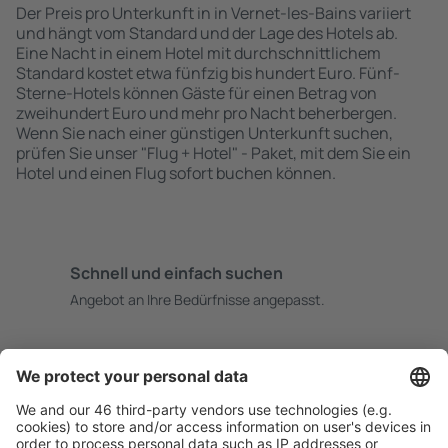
Der Preis pro Unterkunft in in Vernet-les-Bains variiert
und hängt vom Standard und der Lage des Hotels ab.
Eine Nacht in einem Hotel mit durchschnittlichem
Standard kostet etwa fünfzig bis hundert Euro. Fünf-
Sterne-Hotels können Gäste für einen Betrag von
zweihundert Euro und mehr pro Nacht beherbergen.
Wenn Sie nach einer günstigen Unterkunft suchen,
prüfen Sie unser "Flug + Hotel" - Paket, mit dem Sie ein
Hotel und einen Flug sofort buchen können.
Schnell und einfach suchen
Angebot an Ihre Bedürfnisse angepasst.
Sicher planen
Buchen ohne Sorgen mit einer kostenlosen
Stornierungsoption.