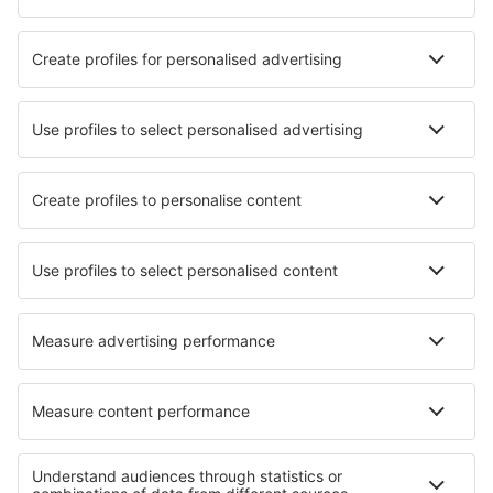
Hotels in Nancy
Die besten Hotels - Städte
Hotels in Nanjo
Hotels in Howland
Hotels in Padova
Hotels in Zehdenick
Hotels in Kriessern
Hotels in Segovia
Hotels in Goldberg
Hotels in Straelen
Hotels in Nochistlan de Mejia
Hotels in Greding
Die besten Hotels - Regionen
Hotels in Val-Cenis
Hotels in Normandie
Hotels in Provence-Alpes-Côte d’Azur
Hotels in Provence