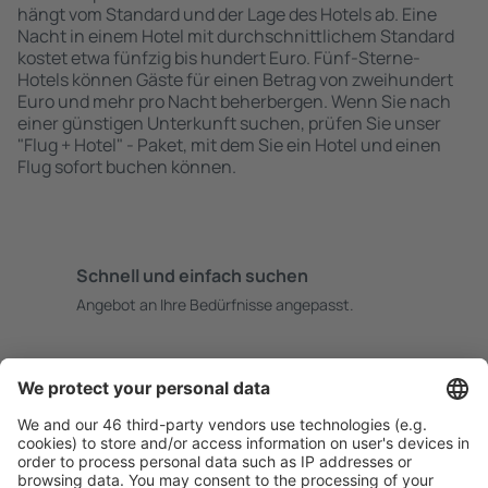
hängt vom Standard und der Lage des Hotels ab. Eine
Nacht in einem Hotel mit durchschnittlichem Standard
kostet etwa fünfzig bis hundert Euro. Fünf-Sterne-
Hotels können Gäste für einen Betrag von zweihundert
Euro und mehr pro Nacht beherbergen. Wenn Sie nach
einer günstigen Unterkunft suchen, prüfen Sie unser
"Flug + Hotel" - Paket, mit dem Sie ein Hotel und einen
Flug sofort buchen können.
Schnell und einfach suchen
Angebot an Ihre Bedürfnisse angepasst.
Sicher planen
Buchen ohne Sorgen mit einer kostenlosen
Stornierungsoption.
Mehr sparen