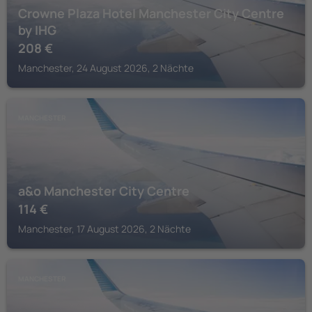
Crowne Plaza Hotel Manchester City Centre
by IHG
208
€
Manchester, 24 August 2026, 2 Nächte
MANCHESTER
a&o Manchester City Centre
114
€
Manchester, 17 August 2026, 2 Nächte
MANCHESTER