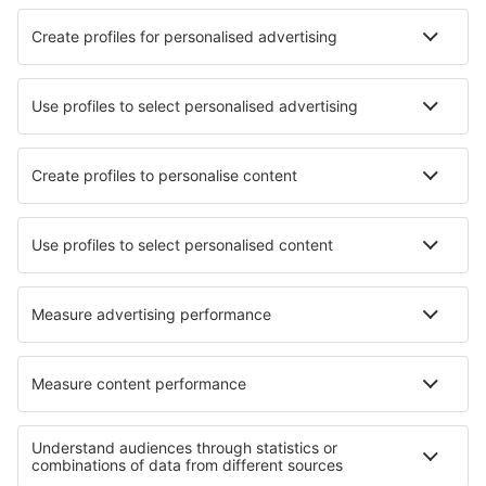
Hotels in Lincoln
Hotels in Canterbury
Die besten Hotels - Städte
Hotels in Seilh
Hotels in Hinojedo
Hotels in Arnad
Hotels Cazenovia
Hotels in La Isleta del Moro
Hotels in Nivolas-Vermelle
Hotels in Kungshamn
Hotels Ledeuix
Hotels in Riberac
Hotels in Remseck am Neckar
Die besten Hotels - Regionen
Hotels auf Guernsey
Hotels in Nordirland
Hotels in Wales
Hotels in Great Yarmouth
Hotels an der Englischen Riviera
Hotels in Norte de Santander