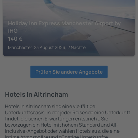
Holiday Inn Express Manchester Airport by
IHG
140
€
Manchester, 23 August 2026, 2 Nächte
Prüfen Sie andere Angebote
Hotels in Altrincham
Hotels in Altrincham sind eine vielfältige
Unterkunftsbasis, in der jeder Reisende eine Unterkunft
findet, die seinen Erwartungen entspricht. Sie
bevorzugen ein Hotel mit hohem Standard und All-
Inclusive-Angebot oder wählen Hotels aus, die eine
intime Atmosphäre und günstige Unterkünfte