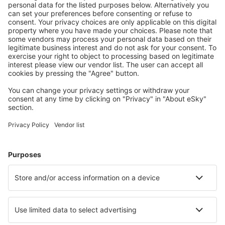
Attraktive Preise und Spezialangebote für eingeloggte
Benutzer.
Unterkünfte, die Sie mögen
Wählen Sie aus über 1,3 Millionen Unterkünften: Hotels,
Hütten, Apartments und andere.
Meist gesuchte Hotels von eSky-Nutzern
Hotels in Großbritannien - Beliebte Städte
Hotels in Birmingham
Hotels in Edinburgh
Hotels in Manchester
Hotels in Liverpool
Hotels in London
Hotels in Bristol
Hotels in Bournemouth
Hotels in Newton Stewart