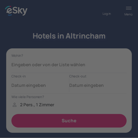
Log in
Menü
Hotels in Altrincham