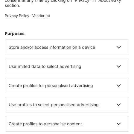
Meist gesuchte Unterkünfte von eSky Nutzern
Unterkünfte in Großbritannien - Beliebte Städte
Unterkunft in Edinburgh
Unterkunft in London
Unterkunft in Manchester
Unterkunft in Birmingham
Unterkunft in Liverpool
Unterkunft in Haverfordwest
Unterkunft in Swanage
Unterkunft in Leyburn
Unterkunft in Maidstone
Unterkunft in Carnforth
Die besten Unterkünfte - Städte
Unterkunft in Troulli
Unterkunft in Zátouna
Unterkunft in Carrick-on-Suir
Unterkunft in Impalila Island
Unterkunft in Gnesta
Unterkunft in Klaj