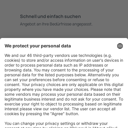
Schnell und einfach suchen
Angebot an Ihre Bedürfnisse angepasst.
Sicher planen
Buchen ohne Sorgen mit einer kostenlosen
Stornierungsoption.
Mehr sparen
Attraktive Preise und Spezialangebote für eingeloggte
Benutzer.
Unterkünfte, die Sie mögen
Wählen Sie aus über 1,3 Millionen Unterkünften: Hotels,
Hütten, Apartments und andere.