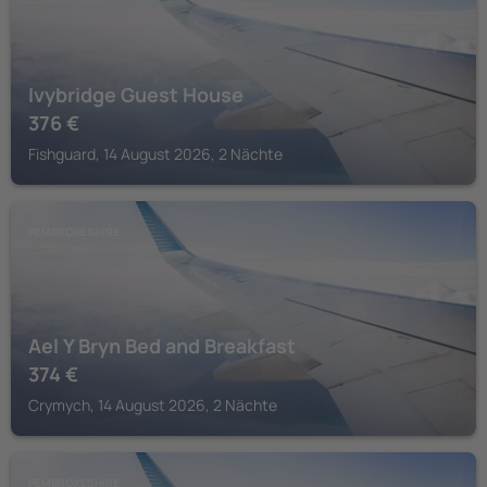
Ivybridge Guest House
376
€
Fishguard, 14 August 2026, 2 Nächte
PEMBROKESHIRE
Ael Y Bryn Bed and Breakfast
374
€
Crymych, 14 August 2026, 2 Nächte
PEMBROKESHIRE