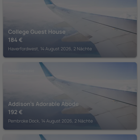
College Guest House
184
€
Haverfordwest, 14 August 2026, 2 Nächte
PEMBROKESHIRE
Addison's Adorable Abode
192
€
Pembroke Dock, 14 August 2026, 2 Nächte