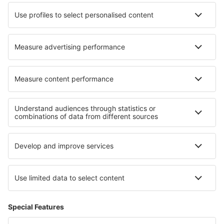
Unterkunft in Albertville
Unterkunft in Claviere
Unterkunft Arida
Unterkunft in Medfield
Die besten Unterkünfte - Regionen
Unterkunft in Wales
Unterkunft in Großbritannien
Unterkunft in Southport
Unterkunft in England
Unterkunft in Great Yarmouth
Unterkunft in Sofia (city)
Unterkunft in Ostküste
Unterkunft in El Salvador
Unterkunft in Kreis Argeș
Unterkunft in Costa Verde