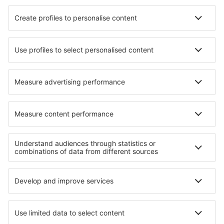
Hotels in Rotenburg
Hotels in La Mojonera
Hotels in Apache Junction
Hotels in Les Fins
Hotels in Koprivnica
Hotels in Magyarszombatfa
Hotels in Port Talbot
Hotels in Chatte
Die besten Hotels - Regionen
Hotels auf Rhodos
Hotels auf Skiathos
Hotels in Ios
Hotels in Kavala
Hotels auf Samos
Hotels in Zacatecas
Hotels in Khao Yai National Park
Hotels in Iguasu
Hotels in Santa Catalina Island
Hotels in Rumänien