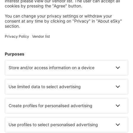
Wählen Sie aus über 1,3 Millionen Unterkünften: Hotels,
Hütten, Apartments und andere.
Meist gesuchte Hotels von eSky-Nutzern
Hotels in Griechenland - Beliebte Städte
Hotels in Rethymno
Hotels in Chania
Hotels in Thessaloniki
Hotels in Paros
Hotels in Athen
Hotels in Katerini
Hotels in Stoupa
Hotels in Skiathos
Hotels in Palaion Faliron
Hotels in Palaia Fokaia
Die besten Hotels - Städte
Hotels in Albuixech
Hotels in Saint-Aubin-le-Monial