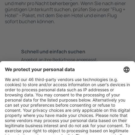
und mehr pro Nacht beherbergen. Wenn Sie nach einer
günstigen Unterkunft suchen, prüfen Sie unser "Flug +
Hotel" - Paket, mit dem Sie ein Hotel und einen Flug
sofort buchen können.
Schnell und einfach suchen
Angebot an Ihre Bedürfnisse angepasst.
Sicher planen
Buchen ohne Sorgen mit einer kostenlosen
Stornierungsoption.
Mehr sparen
Attraktive Preise und Spezialangebote für eingeloggte
Benutzer.
Unterkünfte, die Sie mögen