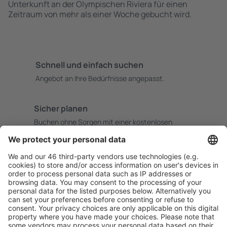
Unterkunft an der Olympischen Riviera für einen
Zeitraum von mehr als einer Woche gebucht wird.
Schnell und einfach suchen
Angebot an Ihre Bedürfnisse angepasst.
Sicher planen
Buchen ohne Sorgen mit einer kostenlosen
Stornierungsoption.
Mehr sparen
Attraktive Preise und Spezialangebote für eingeloggte
Benutzer.
Unterkünfte, die Sie mögen
Wählen Sie aus über 1,3 Millionen Unterkünften: Hotels,
Hütten, Apartments und andere.