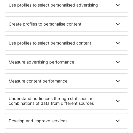
Unterkunft in Assesse
Unterkunft in Reimershagen
Unterkunft in Hampton
Unterkunft in Queanbeyan
Unterkunft in Hoboken
Unterkunft in Almagro
Unterkunft in Easton on the Hill
Unterkunft in Leugny
Die besten Unterkünfte - Regionen
Unterkunft in Andros
Unterkunft in Central Macedonia
Unterkunft in Greek Islands
Unterkunft in Epirus
Unterkunft auf Naxos
Unterkunft in der Schweiz
Unterkunft in Warmia
Unterkunft in Durres
Unterkunft in Rondane-Nationalpark
Unterkunft in Norte de Santander