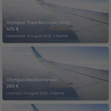
Olympus Thea Boutique Hotel
405
€
Platamonas, 14 August 2026, 2 Nächte
OLYMPISCHE RIVIERA
Olympus Mediterranean
289
€
Litochoro, 14 August 2026, 2 Nächte
OLYMPISCHE RIVIERA