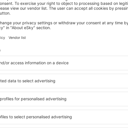
PLAKIAS
Porto Plakias
291
€
Plakias, 08 August 2026, 2 Nächte
Mehr Hotels ansehen in Plakias
Plakias – beste
 Unterkunftsbasis, in der
Umfassender Service und ein