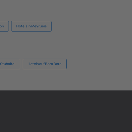
ton
Hotels in Meyrueis
 Stubaital
Hotels auf Bora Bora