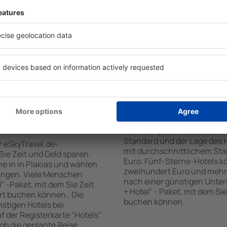
 den Reiseort in die
sind . Zu den beliebtesten
en Sie die Check-In- und
SPA-Zone, Bar / Safe im Zi
er Gäste und Zimmer aus.
Kinderspielecke, kostenlose
den die zum angegebenen
Informationsbroschüren üb
eigt. Sie können ganz
Umgebung. Einige der Einri
om Zentrum, die
Transport vom/zum Flughaf
oder die Anzahl der Sterne,
den Spuren der größten Seh
fen.
unternehmen.
 Plakias gebucht
Wie viel kostet ein H
Der Preis pro Unterkunft in 
Standard und der Lage des H
r eSkyTravel.de-
mit durchschnittlichem Stan
 Sie Zeit und Geld sparen.
Euro. Fünf-Sterne-Hotels k
 in in Plakias und wählen
zweihundert Euro und mehr
ungen. Viele Menschen
nach einer günstigen Unter
" -Paket, mit dem Sie Zeit
+ Hotel" - Paket, mit dem Si
rt buchen können.. Die
buchen können.
tigen Hotels bei
uf der Registerkarte "Hotels"
 ob die geplante Reise