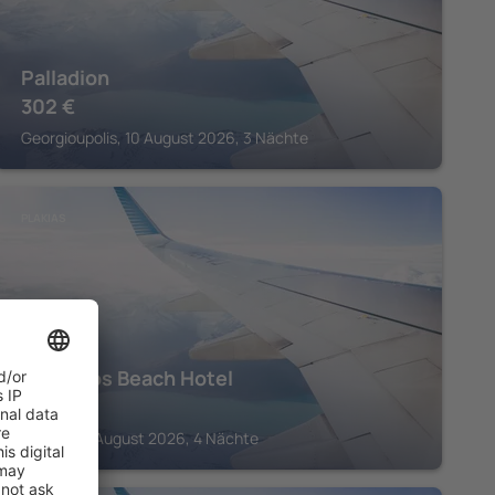
Palladion
302
€
Georgioupolis, 10 August 2026, 3 Nächte
PLAKIAS
Alianthos Beach Hotel
541
€
Plakias, 17 August 2026, 4 Nächte