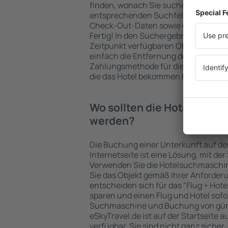
finden, wonach Sie suchen. Geben Sie
entsprechenden Suchfelder ein, wähl
Check-Out-Daten sowie die Anzahl d
Fertig! In den Suchergebnissen wer
Zeitpunkt verfügbaren Objekte angez
einfach die Entfernung des Hotels v
Zahlungsmethode für die Unterkunft 
die das Hotel bekommen hat, überprü
Wo sollten die Hotels in in
werden?
Die Buchung einer Unterkunft auf de
Internetseite ist eine Lösung, mit der
Verwenden Sie die Hotelsuchmaschine
Sie das Objekt gemäß Ihrer Anforder
entscheiden sich für das "Flug + Hotel
sparen und einen Flug und Hotel sofo
Suchmaschine und Buchung von güns
eSkyTravel.de ist auf der Startseite a
verfügbar. Sie sind nicht ganz sicher,