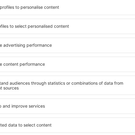
t, die seinen Erwartungen
wichtigsten Bedingungen, di
l mit hohem Standard und
muss. Die besten Hotels in 
els aus, die eine intime
einen hervorragenden Servi
 garantieren? in Plakias
Annehmlichkeiten. Hochwer
 Geldtasche buchen! Wählen
Standard bieten eine ausge
ard des Hotels sowie die
wichtigsten Sehenswürdigkei
 aus und die Möglichkeit
kostenlosen Parkplätze nut
chung. Hotels in Plakias
auswählen, das ihren Erwart
 beliebtesten
hohem Standard umfasst eb
der Masse. Perfekt für
SPA oder Fitnesszone und At
usgangspunkt für Ausflüge
Unterkünfte in Plakias sind
el für sich aus und bereiten
Familien sowie Personen, di
er Geschäftsreise vor!
Schulungen für ihre Mitarb
n Plakias finden?
Welche Annehmlichke
in Plakias finden?
s zu finden, ist die
für Unterkünfte. Eine
Hotels in in Plakias sind E
tiert, dass Sie gerade das
Standards sowie Annehmlich