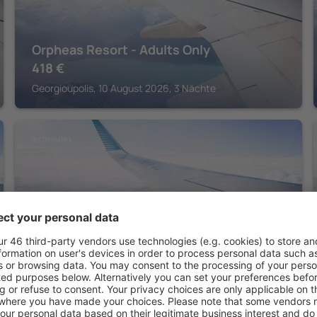
Orpheas Resort - Adults Only
418
€
Georgioupolis, 10 August 2026, 3 Nächte
RETHYMNO
Pantheon Hotel
361
€
Rethymno, 17 August 2026, 4 Nächte