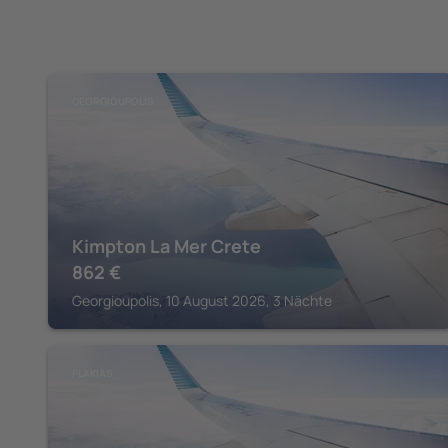
GEORGIOUPOLIS
Kimpton La Mer Crete
862
€
Georgioupolis, 10 August 2026, 3 Nächte
PLAKIAS