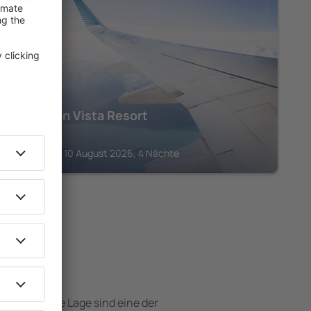
RETHYMNO
Mountain Vista Resort
249
€
Rethymno, 10 August 2026, 4 Nächte
 Hotels
e attraktive Lage sind eine der