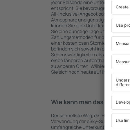
jeder Reisende eine Unterkunft finde
entspricht. Sie bevorzugen ein Hote
All-Inclusive-Angebot oder wählen Hot
Atmosphäre und günstige Unterkünfte
können Sie eine Unterkunft für jede
Sie eine günstige Lage und den Stand
Zahlungsmethoden für die Unterkunft
einer kostenlosen Stornierung der Bu
befinden sich sowohl in der Nähe der
Sehenswürdigkeiten als auch abseits 
einen längeren Aufenthalt und als A
zu anderen Orten. Wählen Sie ein Hot
Sie sich noch heute auf Ihre Reise od
Wie kann man das Hotel in i
Der schnellste Weg, ein Hotel in Plakia
Verwendung der eSky-Suchmaschine 
umfangreiche Unterkunftsbasis garan