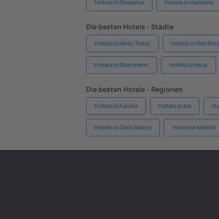
Hotels in Skopelos
Hotels in Ioannina
Die besten Hotels - Städte
Hotels in Metz-Tessy
Hotels in Flat Roc
Hotels in Ebersheim
Hotels Unieux
Die besten Hotels - Regionen
Hotels in Kavala
Hotels in Ios
Ho
Hotels in Diani Beach
Hotels in Mölltal