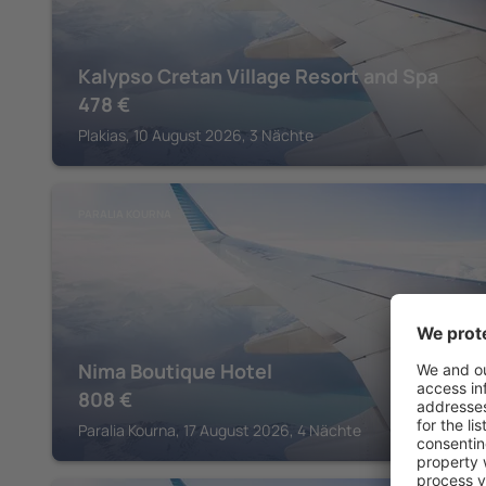
Kalypso Cretan Village Resort and Spa
478
€
Plakias, 10 August 2026, 3 Nächte
PARALIA KOURNA
Nima Boutique Hotel
808
€
Paralia Kourna, 17 August 2026, 4 Nächte