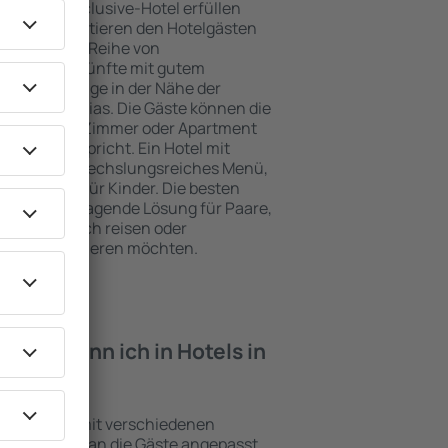
e ein All-Inclusive-Hotel erfüllen
Plakias garantieren den Hotelgästen
ce und eine Reihe von
tige Unterkünfte mit gutem
zeichnete Lage in der Nähe der
ten in Plakias. Die Gäste können die
zen und ein Zimmer oder Apartment
ungen entspricht. Ein Hotel mit
enfalls abwechslungsreiches Menü,
traktionen für Kinder. Die besten
 eine hervorragende Lösung für Paare,
e geschäftlich reisen oder
eiter organisieren möchten.
iten kann ich in Hotels in
inrichtungen mit verschiedenen
keiten, die an die Gäste angepasst