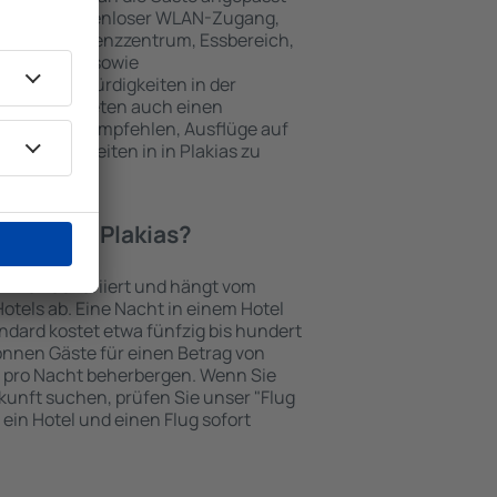
 gehören kostenloser WLAN-Zugang,
mmer, Konferenzzentrum, Essbereich,
 Parkplätze sowie
er Sehenswürdigkeiten in der
chtungen bieten auch einen
en an oder empfehlen, Ausflüge auf
enswürdigkeiten in in Plakias zu
otel in in Plakias?
in Plakias variiert und hängt vom
otels ab. Eine Nacht in einem Hotel
dard kostet etwa fünfzig bis hundert
önnen Gäste für einen Betrag von
 pro Nacht beherbergen. Wenn Sie
kunft suchen, prüfen Sie unser "Flug
e ein Hotel und einen Flug sofort