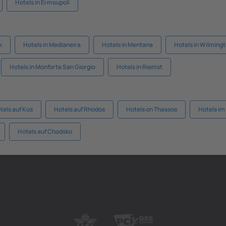
Hotels in Ermoupoli
k
Hotels in Medianeira
Hotels in Mentana
Hotels in Wilming
Hotels in Monforte San Giorgio
Hotels in Riemst
tels auf Kos
Hotels auf Rhodos
Hotels on Thassos
Hotels im
Hotels auf Chodsko