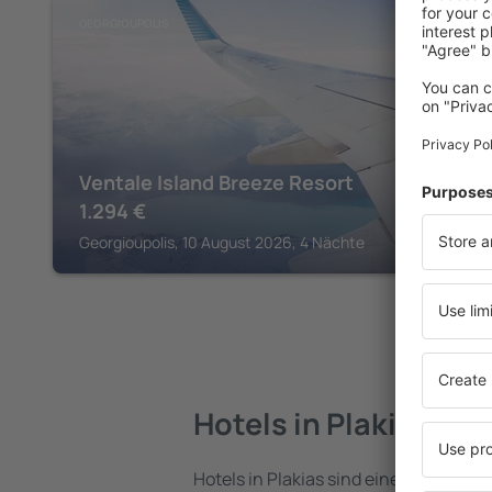
GEORGIOUPOLIS
Ventale Island Breeze Resort
1.294
€
Georgioupolis, 10 August 2026, 4 Nächte
Hotels in Plakias
Hotels in Plakias sind eine vielfältige