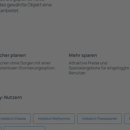
 das gewählte Objekt eine
anbietet.
cher planen
Mehr sparen
chen ohne Sorgen mit einer
Attraktive Preise und
stenlosen Stornierungsoption.
Spezialangebote für eingeloggte
Benutzer.
ky-Nutzern
e
Hotels in Chania
Hotels in Rethymno
Hotels in Thessaloniki