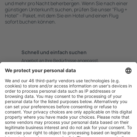
und mehr pro Nacht beherbergen. Wenn Sie nach einer
günstigen Unterkunft suchen, prüfen Sie unser "Flug +
Hotel" - Paket, mit dem Sie ein Hotel und einen Flug
sofort buchen können.
Schnell und einfach suchen
Angebot an Ihre Bedürfnisse angepasst.
Sicher planen
Buchen ohne Sorgen mit einer kostenlosen
Stornierungsoption.
Mehr sparen
Attraktive Preise und Spezialangebote für eingeloggte
Benutzer.
Unterkünfte, die Sie mögen