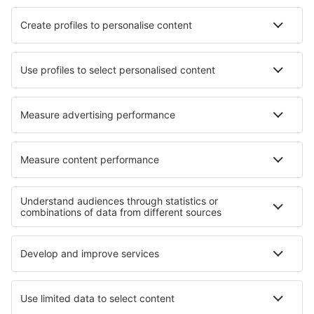
Hotels in Cindre
Hotels in Kravenik
Hotels Palechori
Hotels in McGehee
Hotels in Jefferson City
Hotels in Ecclefechan
Hotels in Bark
Hotels in Kilmuckridge
Die besten Hotels - Regionen
Hotels in Pag Island
Hotels in Kroatien
Hotels in Brac Island
Hotels in Dubrovnik Riviera
Hotels in Krk
Hotels in Val-Cenis
Hotels in Stredné Považie
Hotels in Sofia (province)
Hotels in Tyresta National Park
Hotels in Anglesey