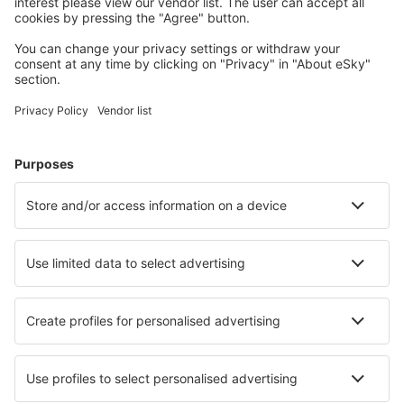
Wählen Sie aus über 1,3 Millionen Unterkünften: Hotels,
Hütten, Apartments und andere.
Meist gesuchte Hotels von eSky-Nutzern
Hotels in Kroatien - Beliebte Städte
Hotels in Dubrovnik
Hotels in Zadar
Hotels in Crikvenica
Hotels in Split
Hotels in Porec
Hotels in Hvar
Hotels in Tucepi
Hotels Krusevo
Hotels in Tkon
Hotels in Imotski
Die besten Hotels - Städte
Hotels Dubrave Gornje
Hotels in Katzenthal