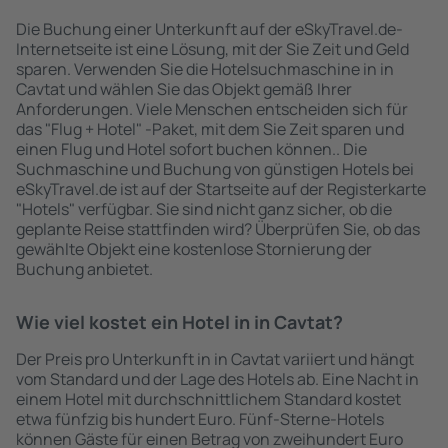
Die Buchung einer Unterkunft auf der eSkyTravel.de-
Internetseite ist eine Lösung, mit der Sie Zeit und Geld
sparen. Verwenden Sie die Hotelsuchmaschine in in
Cavtat und wählen Sie das Objekt gemäß Ihrer
Anforderungen. Viele Menschen entscheiden sich für
das "Flug + Hotel" -Paket, mit dem Sie Zeit sparen und
einen Flug und Hotel sofort buchen können.. Die
Suchmaschine und Buchung von günstigen Hotels bei
eSkyTravel.de ist auf der Startseite auf der Registerkarte
"Hotels" verfügbar. Sie sind nicht ganz sicher, ob die
geplante Reise stattfinden wird? Überprüfen Sie, ob das
gewählte Objekt eine kostenlose Stornierung der
Buchung anbietet.
Wie viel kostet ein Hotel in in Cavtat?
Der Preis pro Unterkunft in in Cavtat variiert und hängt
vom Standard und der Lage des Hotels ab. Eine Nacht in
einem Hotel mit durchschnittlichem Standard kostet
etwa fünfzig bis hundert Euro. Fünf-Sterne-Hotels
können Gäste für einen Betrag von zweihundert Euro