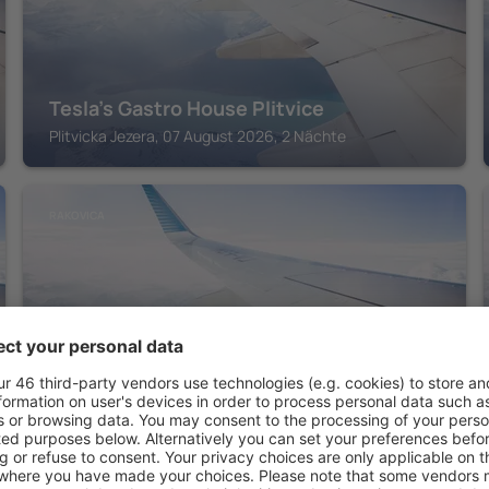
Tesla's Gastro House Plitvice
Plitvicka Jezera, 07 August 2026, 2 Nächte
RAKOVICA
Plitvice Holiday Resort - Campsite
Rakovica, 07 August 2026, 2 Nächte