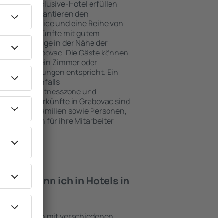
e ein All-Inclusive-Hotel erfüllen
 Grabovac garantieren den
genden Service und eine Reihe von
tige Unterkünfte mit gutem
zeichnete Lage in der Nähe der
iten in Grabovac. Die Gäste können
 nutzen und ein Zimmer oder
hren Erwartungen entspricht. Ein
mfasst ebenfalls
 SPA oder Fitnesszone und
e besten Unterkünfte in Grabovac sind
für Paare, Familien sowie Personen,
r Schulungen für ihre Mitarbeiter
iten kann ich in Hotels in
Einrichtungen mit verschiedenen