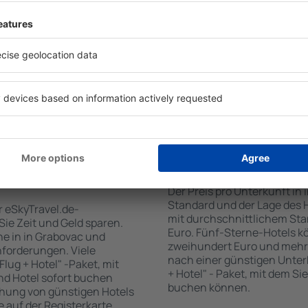
tiert, dass Sie gerade das
Standards sowie Annehmlich
 den Reiseort in die
sind . Zu den beliebtesten
en Sie die Check-In- und
SPA-Zone, Bar / Safe im Zi
er Gäste und Zimmer aus.
Kinderspielecke, kostenlose
den die zum angegebenen
Informationsbroschüren üb
eigt. Sie können ganz
Umgebung. Einige der Einri
om Zentrum, die
Transport vom/zum Flughaf
oder die Anzahl der Sterne,
den Spuren der größten Seh
fen.
unternehmen.
n Grabovac gebucht
Wie viel kostet ein 
Der Preis pro Unterkunft in
Standard und der Lage des H
r eSkyTravel.de-
mit durchschnittlichem Stan
 Sie Zeit und Geld sparen.
Euro. Fünf-Sterne-Hotels k
e in in Grabovac und
zweihundert Euro und mehr
nforderungen. Viele
nach einer günstigen Unter
lug + Hotel" -Paket, mit
+ Hotel" - Paket, mit dem Si
nd Hotel sofort buchen
buchen können.
hung von günstigen Hotels
te auf der Registerkarte