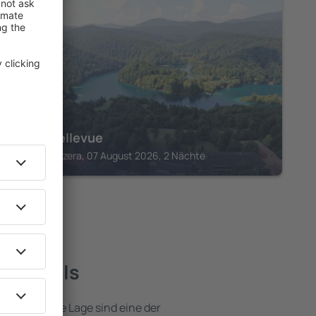
PLITVICKA JEZERA
Hotel Bellevue
Plitvicka Jezera, 07 August 2026, 2 Nächte
te Hotels
e attraktive Lage sind eine der