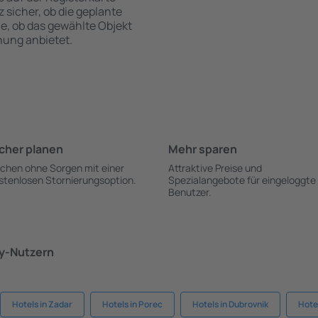
z sicher, ob die geplante
ie, ob das gewählte Objekt
hung anbietet.
cher planen
Mehr sparen
chen ohne Sorgen mit einer
Attraktive Preise und
stenlosen Stornierungsoption.
Spezialangebote für eingeloggte
Benutzer.
ky-Nutzern
Hotels in Zadar
Hotels in Porec
Hotels in Dubrovnik
Hote