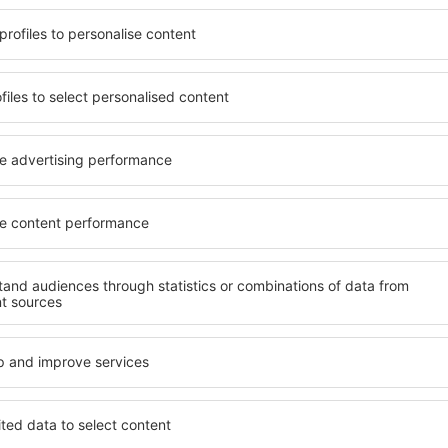
t, die seinen Erwartungen
wichtigsten Bedingungen, di
l mit hohem Standard und
muss. Die besten Hotels in
els aus, die eine intime
Hotelgästen einen hervorra
e garantieren? in Grabovac
Annehmlichkeiten. Hochwer
 Geldtasche buchen! Wählen
Standard bieten eine ausge
ard des Hotels sowie die
wichtigsten Sehenswürdigke
 aus und die Möglichkeit
die kostenlosen Parkplätze
uchung. Hotels in Grabovac
Apartment auswählen, das i
 beliebtesten
Hotel mit hohem Standard u
der Masse. Perfekt für
abwechslungsreiches Menü,
usgangspunkt für Ausflüge
Attraktionen für Kinder. Di
el für sich aus und bereiten
eine hervorragende Lösung 
er Geschäftsreise vor!
die geschäftlich reisen ode
organisieren möchten.
in Grabovac finden?
Welche Annehmlichke
in Grabovac finden?
vac zu finden, ist die
für Unterkünfte. Eine
Hotels in in Grabovac sind 