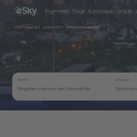
Flug+Hotel
Flüge
Kurzurlaub
Urlaub
eSkyTravel.de
/
unterkunft
/
Hotels in Grabovac