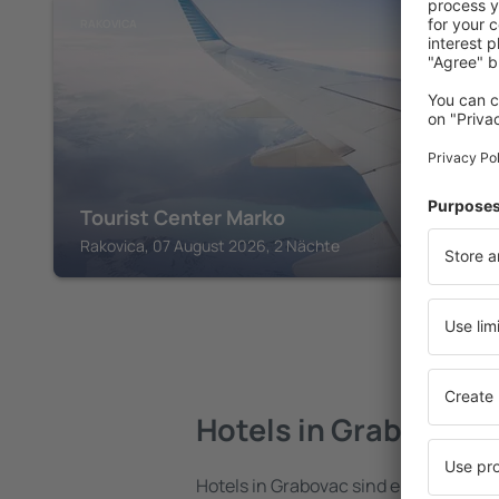
RAKOVICA
Tourist Center Marko
Rakovica, 07 August 2026, 2 Nächte
Hotels in Grabovac
Hotels in Grabovac sind eine vielfälti