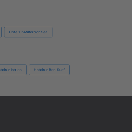
Hotels in Milford on Sea
tels in Istrien
Hotels in Beni Suef