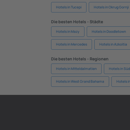
Hotels in Tucepi
Hotels in Okrug Gornji
Die besten Hotels - Städte
Hotels in Mazy
Hotels in Doodletown
Hotels in Mercedes
Hotels in Azkoitia
Die besten Hotels - Regionen
Hotels in Mitteldalmatien
Hotels in Sü
Hotels in West Grand Bahama
Hotels i