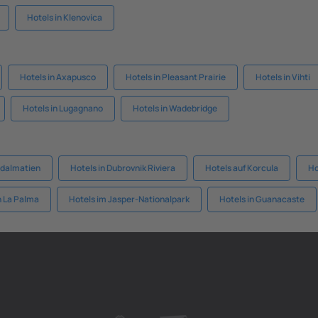
Hotels in Klenovica
Hotels in Axapusco
Hotels in Pleasant Prairie
Hotels in Vihti
Hotels in Lugagnano
Hotels in Wadebridge
ddalmatien
Hotels in Dubrovnik Riviera
Hotels auf Korcula
Ho
n La Palma
Hotels im Jasper-Nationalpark
Hotels in Guanacaste