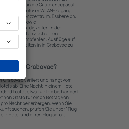
keiten, die an die Gäste angepasst
 gehören kostenloser WLAN-Zugang,
mmer, Konferenzzentrum, Essbereich,
 Parkplätze sowie
er Sehenswürdigkeiten in der
chtungen bieten auch einen
en an oder empfehlen, Ausflüge auf
enswürdigkeiten in in Grabovac zu
Hotel in in Grabovac?
 in Grabovac variiert und hängt vom
otels ab. Eine Nacht in einem Hotel
dard kostet etwa fünfzig bis hundert
önnen Gäste für einen Betrag von
 pro Nacht beherbergen. Wenn Sie
kunft suchen, prüfen Sie unser "Flug
e ein Hotel und einen Flug sofort