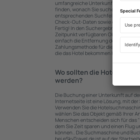
umfangreiche Unterkunftsbasis garan
finden, wonach Sie suchen. Geben Sie
entsprechenden Suchfelder ein, wähl
Check-Out-Daten sowie die Anzahl d
Fertig! In den Suchergebnissen wer
Zeitpunkt verfügbaren Objekte angez
einfach die Entfernung des Hotels v
Zahlungsmethode für die Unterkunft 
die das Hotel bekommen hat, überprü
Wo sollten die Hotels in i
werden?
Die Buchung einer Unterkunft auf de
Internetseite ist eine Lösung, mit der
Verwenden Sie die Hotelsuchmaschin
wählen Sie das Objekt gemäß Ihrer A
Menschen entscheiden sich für das "F
dem Sie Zeit sparen und einen Flug u
können.. Die Suchmaschine und Buc
bei eSkyTravel.de ist auf der Startsei