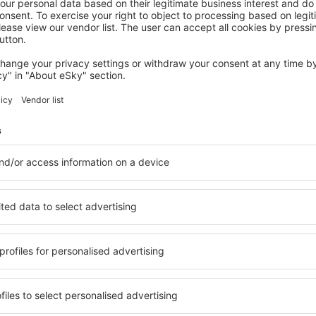
RAKOVICA
Looking for Green, Relaxing Vacation
Rakovica, 07 August 2026, 2 Nächte
Mehr Hotels ansehen in Grabovac
Grabovac – bes
ge Unterkunftsbasis, in der
Umfassender Service und ein