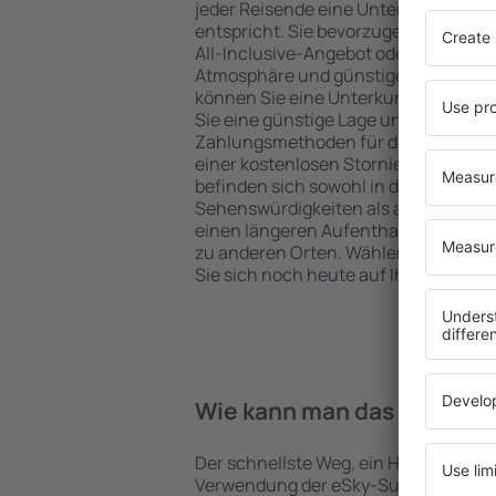
jeder Reisende eine Unterkunft finde
entspricht. Sie bevorzugen ein Hote
All-Inclusive-Angebot oder wählen Hot
Atmosphäre und günstige Unterkünft
können Sie eine Unterkunft für jede
Sie eine günstige Lage und den Stand
Zahlungsmethoden für die Unterkunft
einer kostenlosen Stornierung der B
befinden sich sowohl in der Nähe der
Sehenswürdigkeiten als auch abseits 
einen längeren Aufenthalt und als A
zu anderen Orten. Wählen Sie ein Hot
Sie sich noch heute auf Ihre Reise od
Wie kann man das Hotel in 
Der schnellste Weg, ein Hotel in Grabo
Verwendung der eSky-Suchmaschine 