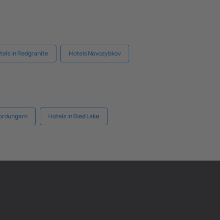
tels in Redgranite
Hotels Novozybkov
Nordungarn
Hotels in Bled Lake