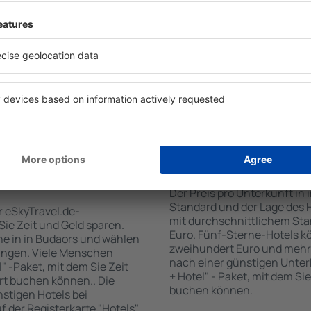
tiert, dass Sie gerade das
Standards sowie Annehmlich
 den Reiseort in die
sind . Zu den beliebtesten
en Sie die Check-In- und
SPA-Zone, Bar / Safe im Zi
er Gäste und Zimmer aus.
Kinderspielecke, kostenlose
den die zum angegebenen
Informationsbroschüren üb
eigt. Sie können ganz
Umgebung. Einige der Einri
om Zentrum, die
Transport vom/zum Flughaf
oder die Anzahl der Sterne,
den Spuren der größten Seh
fen.
unternehmen.
n Budaors gebucht
Wie viel kostet ein 
Der Preis pro Unterkunft in 
Standard und der Lage des H
r eSkyTravel.de-
mit durchschnittlichem Stan
 Sie Zeit und Geld sparen.
Euro. Fünf-Sterne-Hotels k
e in in Budaors und wählen
zweihundert Euro und mehr
ungen. Viele Menschen
nach einer günstigen Unter
" -Paket, mit dem Sie Zeit
+ Hotel" - Paket, mit dem Si
rt buchen können.. Die
buchen können.
tigen Hotels bei
uf der Registerkarte "Hotels"