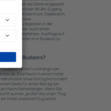
keiten, die an die Gäste angepasst
 gehören kostenloser WLAN-Zugang,
mmer, Konferenzzentrum, Essbereich,
 Parkplätze sowie
er Sehenswürdigkeiten in der
chtungen bieten auch einen
en an oder empfehlen, Ausflüge auf
enswürdigkeiten in in Budaors zu
Hotel in in Budaors?
in Budaors variiert und hängt vom
otels ab. Eine Nacht in einem Hotel
dard kostet etwa fünfzig bis hundert
önnen Gäste für einen Betrag von
 pro Nacht beherbergen. Wenn Sie
kunft suchen, prüfen Sie unser "Flug
e ein Hotel und einen Flug sofort