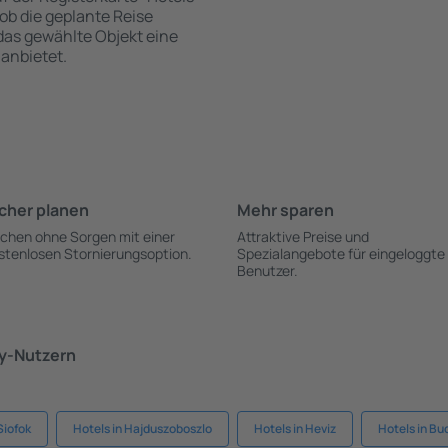
 ob die geplante Reise
 das gewählte Objekt eine
anbietet.
cher planen
Mehr sparen
chen ohne Sorgen mit einer
Attraktive Preise und
stenlosen Stornierungsoption.
Spezialangebote für eingeloggte
Benutzer.
ky-Nutzern
Siofok
Hotels in Hajduszoboszlo
Hotels in Heviz
Hotels in Bu