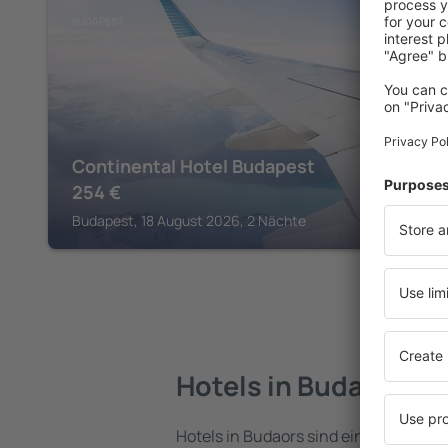
BUDAPEST
Continental Hotel Budapest
254
€
Budapest, 18 August 2026, 2 Nächte
Hotels in Budaors
Hotels in Budaors sind eine vielfältig