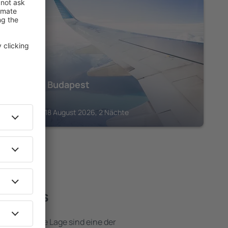
BUDAPEST
Pullman Budapest
298
€
Budapest, 18 August 2026, 2 Nächte
e Hotels
e attraktive Lage sind eine der