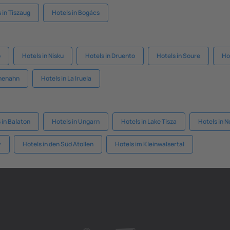
 in Tiszaug
Hotels in Bogács
o
Hotels in Nisku
Hotels in Druento
Hotels in Soure
Ho
chenahn
Hotels in La Iruela
 in Balaton
Hotels in Ungarn
Hotels in Lake Tisza
Hotels in 
y
Hotels in den Süd Atollen
Hotels im Kleinwalsertal