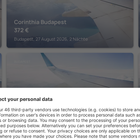
Corinthia Budapest
372
€
Budapest, 27 August 2026, 2 Nächte
BUDAPEST
Al Habtoor Palace Budapest, Preferred
Hotels & Resorts
569
€
Budapest, 18 August 2026, 2 Nächte