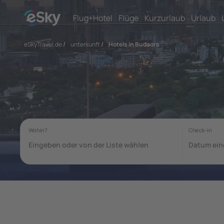
Flug+Hotel
Flüge
Kurzurlaub
Urlaub
eSkyTravel.de
/
unterkunft
/
Hotels in Budaors