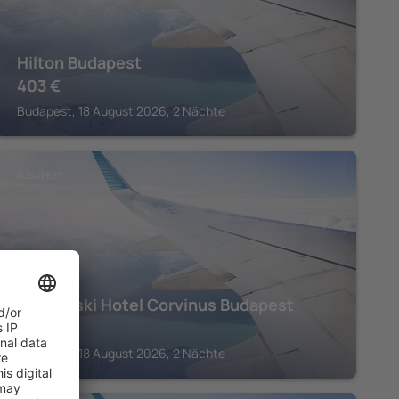
Hilton Budapest
403
€
Budapest, 18 August 2026, 2 Nächte
BUDAPEST
Kempinski Hotel Corvinus Budapest
455
€
Budapest, 18 August 2026, 2 Nächte