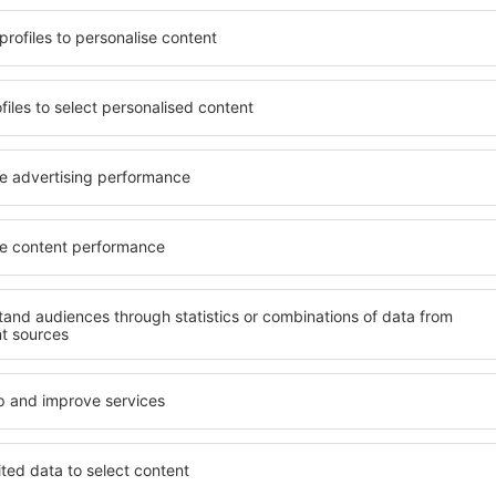
t, die seinen Erwartungen
wichtigsten Bedingungen, di
l mit hohem Standard und
muss. Die besten Hotels in
els aus, die eine intime
einen hervorragenden Servi
e garantieren? in Budaors
Annehmlichkeiten. Hochwer
 Geldtasche buchen! Wählen
Standard bieten eine ausge
ard des Hotels sowie die
wichtigsten Sehenswürdigke
 aus und die Möglichkeit
die kostenlosen Parkplätze
uchung. Hotels in Budaors
Apartment auswählen, das i
 beliebtesten
Hotel mit hohem Standard u
der Masse. Perfekt für
abwechslungsreiches Menü,
usgangspunkt für Ausflüge
Attraktionen für Kinder. Di
el für sich aus und bereiten
eine hervorragende Lösung 
er Geschäftsreise vor!
die geschäftlich reisen ode
organisieren möchten.
in Budaors finden?
Welche Annehmlichke
in Budaors finden?
rs zu finden, ist die
für Unterkünfte. Eine
Hotels in in Budaors sind E