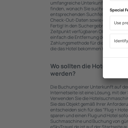
umfangreiche Unterkunftsbasis garan
finden, wonach Sie suchen. Geben Sie
entsprechenden Suchfelder ein, wähl
Check-Out-Daten sowie die Anzahl d
Fertig! In den Suchergebnissen wer
Zeitpunkt verfügbaren Objekte angez
einfach die Entfernung des Hotels v
Zahlungsmethode für die Unterkunft 
die das Hotel bekommen hat, überprü
Wo sollten die Hotels in i
werden?
Die Buchung einer Unterkunft auf de
Internetseite ist eine Lösung, mit der
Verwenden Sie die Hotelsuchmaschin
Sie das Objekt gemäß Ihrer Anforder
entscheiden sich für das "Flug + Hotel
sparen und einen Flug und Hotel sofo
Suchmaschine und Buchung von güns
eSkyTravel.de ist auf der Startseite a