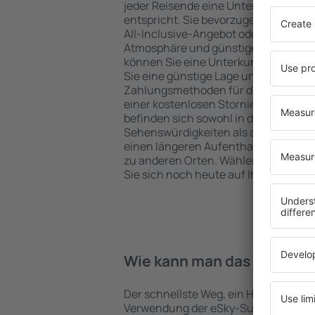
jeder Reisende eine Unterkunft finde
entspricht. Sie bevorzugen ein Hote
All-Inclusive-Angebot oder wählen Hot
Atmosphäre und günstige Unterkünft
können Sie eine Unterkunft für jede
Sie eine günstige Lage und den Stand
Zahlungsmethoden für die Unterkunft
einer kostenlosen Stornierung der B
befinden sich sowohl in der Nähe der
Sehenswürdigkeiten als auch abseits 
einen längeren Aufenthalt und als A
zu anderen Orten. Wählen Sie ein Hot
Sie sich noch heute auf Ihre Reise od
Wie kann man das Hotel in 
Der schnellste Weg, ein Hotel in Budao
Verwendung der eSky-Suchmaschine 