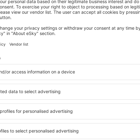
BUDAPEST
Anantara New York Palace Budapest - A
Leading Hotel of the World
594
€
Budapest, 18 August 2026, 2 Nächte
Mehr Hotels ansehen in Budaors
Budaors – best
e Unterkunftsbasis, in der
Umfassender Service und ein