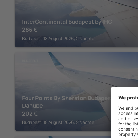
InterContinental Budapest by IHG
286
€
Budapest, 18 August 2026, 2 Nächte
BUDAPEST
Four Points By Sheraton Budapest
Danube
202
€
Budapest, 18 August 2026, 2 Nächte