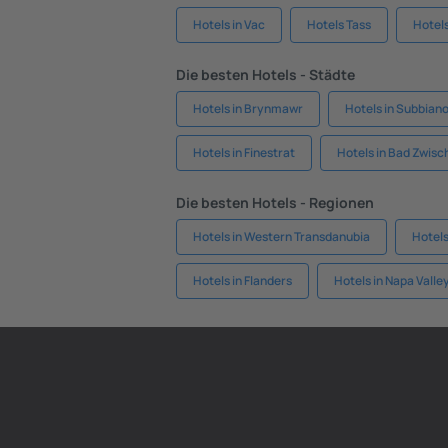
Hotels in Vac
Hotels Tass
Hotels
Die besten Hotels - Städte
Hotels in Brynmawr
Hotels in Subbian
Hotels in Finestrat
Hotels in Bad Zwis
Die besten Hotels - Regionen
Hotels in Western Transdanubia
Hotels
Hotels in Flanders
Hotels in Napa Valle