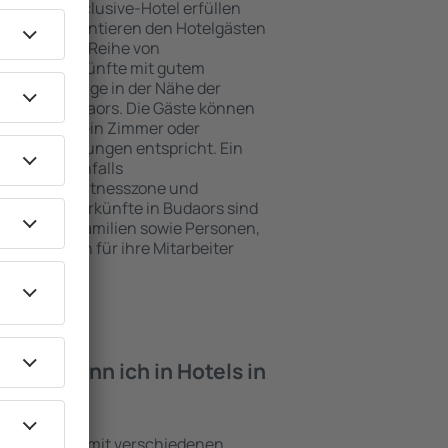
e ein All-Inclusive-Hotel erfüllen
 Budaors garantieren den Hotelgästen
ce und eine Reihe von
tige Unterkünfte mit gutem
zeichnete Lage in der Nähe der
iten in Budaors. Die Gäste können
 nutzen und ein Zimmer oder
hren Erwartungen entspricht. Ein
mfasst ebenfalls
 SPA oder Fitnesszone und
e besten Unterkünfte in Budaors sind
für Paare, Familien sowie Personen,
r Schulungen für ihre Mitarbeiter
iten kann ich in Hotels in
inrichtungen mit verschiedenen