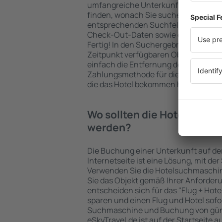
umfangreiche Unterkunftsbasis garan
finden, wonach Sie suchen. Geben Sie
entsprechenden Suchfelder ein, wähl
Check-Out-Daten sowie die Anzahl d
Fertig! In den Suchergebnissen wer
Zeitpunkt verfügbaren Objekte angez
einfach die Entfernung des Hotels v
Zahlungsmethode für die Unterkunft 
die das Hotel bekommen hat, überprü
Wo sollten die Hotels in in
werden?
Die Buchung einer Unterkunft auf de
Internetseite ist eine Lösung, mit der
Verwenden Sie die Hotelsuchmaschin
Sie das Objekt gemäß Ihrer Anforder
entscheiden sich für das "Flug + Hotel
sparen und einen Flug und Hotel sofo
Suchmaschine und Buchung von güns
eSkyTravel.de ist auf der Startseite a