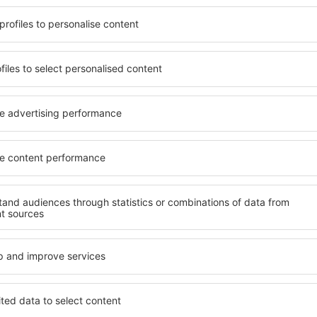
t, die seinen Erwartungen
wichtigsten Bedingungen, di
l mit hohem Standard und
muss. Die besten Hotels in 
els aus, die eine intime
einen hervorragenden Servi
e garantieren? in Arbatax
Annehmlichkeiten. Hochwer
 Geldtasche buchen! Wählen
Standard bieten eine ausge
ard des Hotels sowie die
wichtigsten Sehenswürdigke
 aus und die Möglichkeit
die kostenlosen Parkplätze
chung. Hotels in Arbatax
Apartment auswählen, das i
 beliebtesten
Hotel mit hohem Standard u
der Masse. Perfekt für
abwechslungsreiches Menü,
usgangspunkt für Ausflüge
Attraktionen für Kinder. Die
el für sich aus und bereiten
eine hervorragende Lösung 
er Geschäftsreise vor!
die geschäftlich reisen ode
organisieren möchten.
in Arbatax finden?
Welche Annehmlichke
in Arbatax finden?
ax zu finden, ist die
für Unterkünfte. Eine
Hotels in in Arbatax sind E