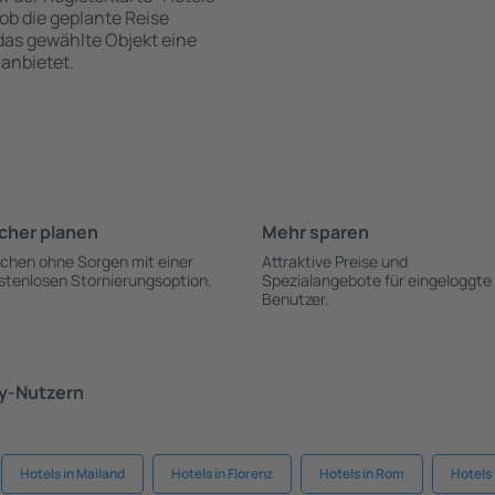
 ob die geplante Reise
 das gewählte Objekt eine
anbietet.
cher planen
Mehr sparen
chen ohne Sorgen mit einer
Attraktive Preise und
stenlosen Stornierungsoption.
Spezialangebote für eingeloggte
Benutzer.
ky-Nutzern
Hotels in Mailand
Hotels in Florenz
Hotels in Rom
Hotels 