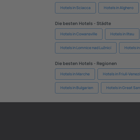
Hotels in Sciacca
Hotels in Alghero
Die besten Hotels - Städte
Hotels in Cowansville
Hotels in Ilteu
Hotels in Lomnice nad Lužnicí
Hotels i
Die besten Hotels - Regionen
Hotels in Marche
Hotels in Friuli-Venezi
Hotels in Bulgarien
Hotels in Great Sa