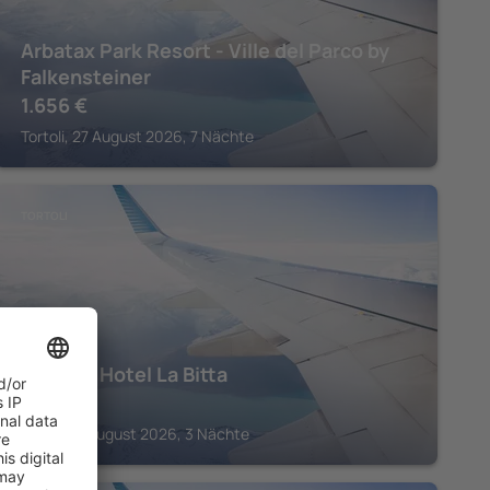
Arbatax Park Resort - Ville del Parco by
Falkensteiner
1.656
€
Tortoli, 27 August 2026, 7 Nächte
TORTOLI
Charme Hotel La Bitta
952
€
Tortoli, 11 August 2026, 3 Nächte