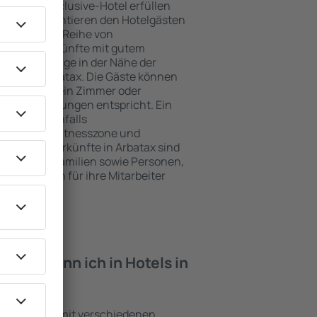
e ein All-Inclusive-Hotel erfüllen
Arbatax garantieren den Hotelgästen
ce und eine Reihe von
tige Unterkünfte mit gutem
zeichnete Lage in der Nähe der
iten in Arbatax. Die Gäste können
 nutzen und ein Zimmer oder
hren Erwartungen entspricht. Ein
mfasst ebenfalls
 SPA oder Fitnesszone und
 besten Unterkünfte in Arbatax sind
für Paare, Familien sowie Personen,
r Schulungen für ihre Mitarbeiter
iten kann ich in Hotels in
inrichtungen mit verschiedenen