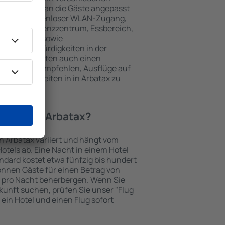
keiten, die an die Gäste angepasst
 gehören kostenloser WLAN-Zugang,
mmer, Konferenzzentrum, Essbereich,
 Parkplätze sowie
er Sehenswürdigkeiten in der
chtungen bieten auch einen
en an oder empfehlen, Ausflüge auf
enswürdigkeiten in in Arbatax zu
otel in in Arbatax?
in Arbatax variiert und hängt vom
otels ab. Eine Nacht in einem Hotel
dard kostet etwa fünfzig bis hundert
önnen Gäste für einen Betrag von
 pro Nacht beherbergen. Wenn Sie
kunft suchen, prüfen Sie unser "Flug
e ein Hotel und einen Flug sofort