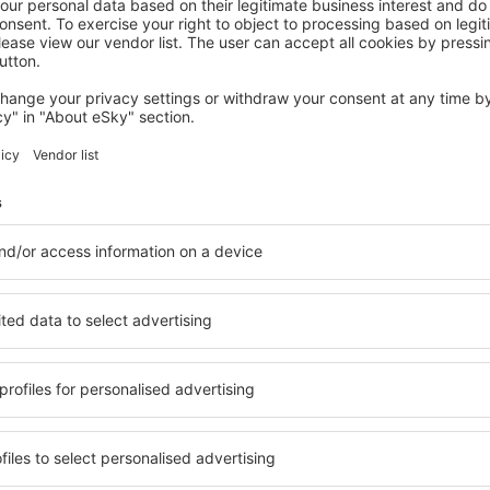
TORTOLI
Hotel Club Saraceno
730
€
Tortoli, 08 August 2026, 2 Nächte
Mehr Hotels ansehen in Arbatax
Arbatax – beste
e Unterkunftsbasis, in der
Umfassender Service und ein