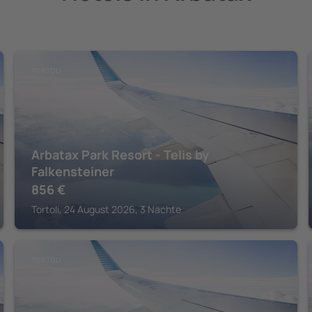
TORTOLI
Arbatax Park Resort - Telis by
Falkensteiner
856
€
Tortoli, 24 August 2026, 3 Nächte
TORTOLI