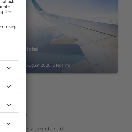
BAUNEI
Nascar Hotel
725
€
Baunei, 24 August 2026, 3 Nächte
 Hotels
e attraktive Lage sind eine der