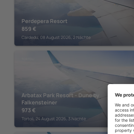
Perdepera Resort
859
€
Cardedu, 08 August 2026, 2 Nächte
TORTOLI
Arbatax Park Resort - Dune by
Falkensteiner
973
€
Tortoli, 24 August 2026, 3 Nächte