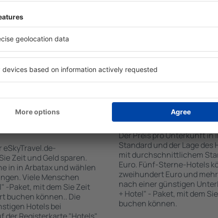
tiert, dass Sie gerade das
Standards sowie Annehmlich
 den Reiseort in die
sind . Zu den beliebtesten
en Sie die Check-In- und
SPA-Zone, Bar / Safe im Zi
er Gäste und Zimmer aus.
Kinderspielecke, kostenlose
den die zum angegebenen
Informationsbroschüren üb
eigt. Sie können ganz
Umgebung. Einige der Einri
om Zentrum, die
Transport vom/zum Flughaf
oder die Anzahl der Sterne,
den Spuren der größten Seh
fen.
unternehmen.
 Arbatax gebucht
Wie viel kostet ein H
Der Preis pro Unterkunft in 
Standard und der Lage des H
r eSkyTravel.de-
mit durchschnittlichem Stan
 Sie Zeit und Geld sparen.
Euro. Fünf-Sterne-Hotels k
e in in Arbatax und wählen
zweihundert Euro und mehr
ungen. Viele Menschen
nach einer günstigen Unter
" -Paket, mit dem Sie Zeit
+ Hotel" - Paket, mit dem Si
rt buchen können.. Die
buchen können.
tigen Hotels bei
uf der Registerkarte "Hotels"