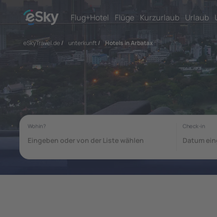
Flug+Hotel
Flüge
Kurzurlaub
Urlaub
eSkyTravel.de
/
unterkunft
/
Hotels in Arbatax