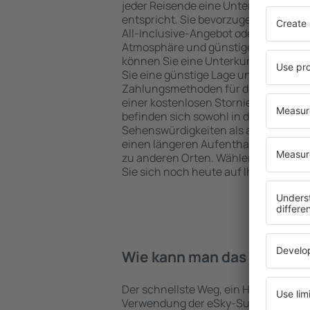
jeder Reisende eine Unterkunft finde
entspricht. Sie bevorzugen ein Hote
All-Inclusive-Angebot oder wählen Hot
Atmosphäre und günstige Unterkünft
können Sie eine Unterkunft für jede
Sie eine günstige Lage und den Stand
Zahlungsmethoden für die Unterkunft
einer kostenlosen Stornierung der Bu
befinden sich sowohl in der Nähe der
Sehenswürdigkeiten als auch abseits 
einen längeren Aufenthalt und als A
zu anderen Orten. Wählen Sie ein Hot
Sie sich noch heute auf Ihre Reise od
Wie kann man das Hotel in 
Der schnellste Weg, ein Hotel in Arbat
Verwendung der eSky-Suchmaschine 