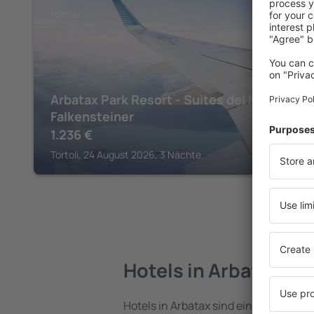
TORTOLI
Arbatax Park Resort - Suites del Mare by
Falkensteiner
1.236
€
Tortoli, 24 August 2026, 3 Nächte
Hotels in Arbatax
Hotels in Arbatax sind eine vielfältig