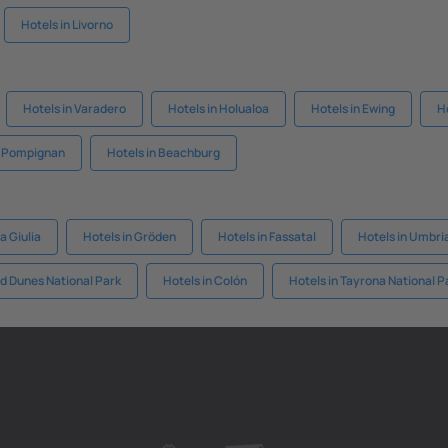
Hotels in Livorno
Hotels in Varadero
Hotels in Holualoa
Hotels in Ewing
H
n Pompignan
Hotels in Beachburg
a Giulia
Hotels in Gröden
Hotels in Fassatal
Hotels in Umbri
nd Dunes National Park
Hotels in Colón
Hotels in Tayrona National P