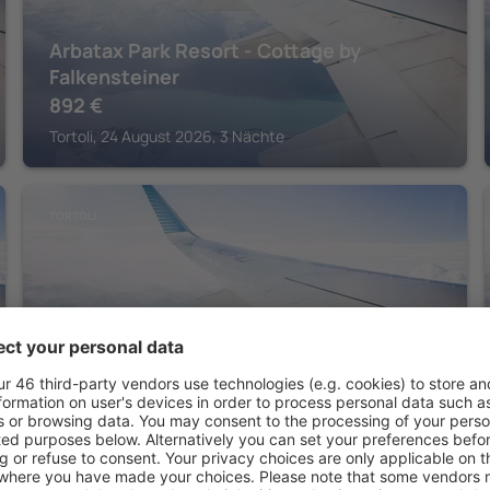
Arbatax Park Resort - Cottage by
Falkensteiner
892
€
Tortoli, 24 August 2026, 3 Nächte
TORTOLI
Arbatax Park Resort - Borgo Cala
Moresca by Falkensteiner
535
€
Tortoli, 08 August 2026, 2 Nächte