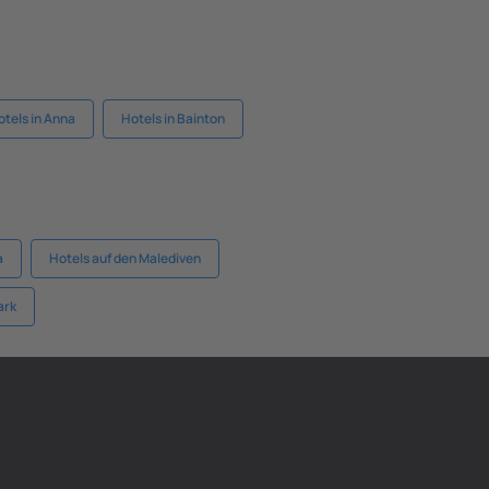
otels in Anna
Hotels in Bainton
a
Hotels auf den Malediven
ark