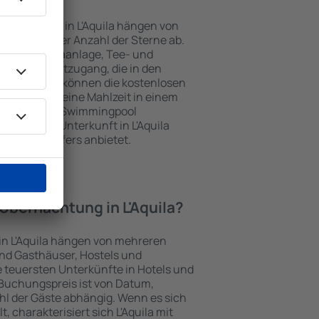
nterkünften in L'Aquila hängen von
jekts und der Anzahl der Sterne ab.
Balkon, Klimaanlage, Tee- und
und Internetzugang, die in den
d. Besucher können die kostenlosen
t benutzen, eine Mahlzeit in einem
ein Hotel mit Swimmingpool
zlich eine Unterkunft in L'Aquila
ghafentransfers anbietet.
 Übernachtung in L'Aquila?
in L'Aquila hängen von mehreren
sind Gasthäuser, Hostels und
 teuersten Unterkünfte in Hotels und
Buchungspreis ist von Datum,
l der Gäste abhängig. Wenn es sich
charakterisiert sich L'Aquila mit