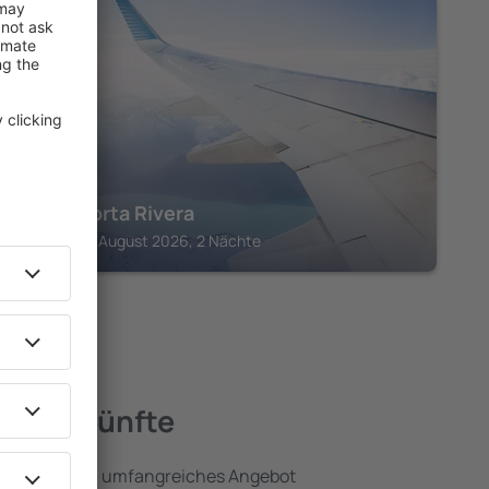
L'AQUILA
Hotel Porta Rivera
L'Aquila, 07 August 2026, 2 Nächte
e Unterkünfte
a umfassen ein umfangreiches Angebot