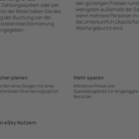
den günstigen Preisen rund
s Zahlungssystem oder per
wenigsten außerhalb der Sa
 von der Reise haben Sie das
wenn mehrere Personen in
ng der Buchung von der
die Unterkunft in L'Aquila f
ie kostenlose Stornierung
Woche gebucht wird.
 angegeben.
cher planen
Mehr sparen
chen ohne Sorgen mit einer
Attraktive Preise und
stenlosen Stornierungsoption.
Spezialangebote für eingeloggte
Benutzer.
n eSky Nutzern