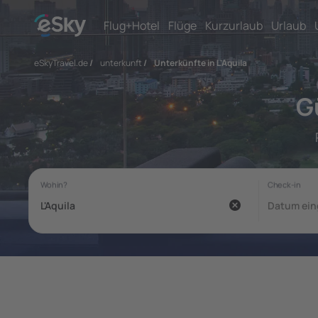
Flug+Hotel
Flüge
Kurzurlaub
Urlaub
eSkyTravel.de
/
unterkunft
/
Unterkünfte in L'Aquila
G