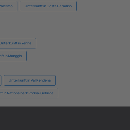
 Palermo
Unterkunft in Costa Paradiso
Unterkunft in Yenne
ft in Manggis
Unterkunft in Val Rendena
ft in Nationalpark Rodna-Gebirge