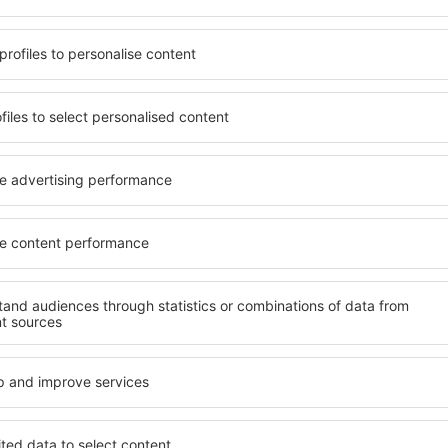
terschiedlichen
von vielen Objekten für Alle
umige und komfortabel
und Gruppen. Die Besucher 
len Annehmlichkeiten und
Pensionen übernachten, die
er, wo sie während einer
sich im Zentrum von L'Aquil
n können. Die Unterkünfte
die Nähe zu Mietwagen, öffe
s auch in der Nähe des
Geschäften, Service- und Fr
Stadtteilen oder Regionen
einer guten Erholung.
e Unterkunft in L'Aquila in
Ihren weiteren Vorhaben.
Wenn Sie an Luxusunterkünft
breites Angebot für Sie. An
t in L'Aquila gibt die
alles, was Sie während Ihre
rreichen des Ziels nach der
benötigen. Die Unterkunft in
inem Hotel, einer Wohnung
Einrichtungen für Behindert
ende suchen zu müssen.
für Reisende zusammen mit
esuch von L'Aquila und Ihre
tmosphäre verlaufen.
te in L'Aquila
Welche Annehmlichke
Unterkünften in L'Aq