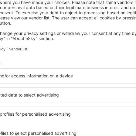
ROCCA DI MEZZO
Grand Chalet delle Rocche
Rocca di Mezzo, 07 August 2026, 2 Nächte
Mehr Angebote prüfen in L'Aquila
a
L'Aquila – best
 Sie Unterkünfte für jede
Die Unterkünfte in L'Aquil