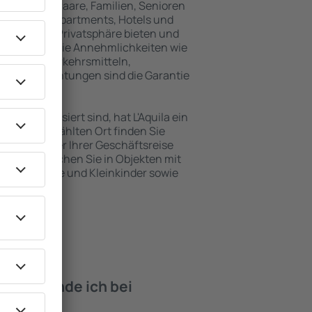
inreisende, Paare, Familien, Senioren
können in Apartments, Hotels und
 maximale Privatsphäre bieten und
a befinden. Die Annehmlichkeiten wie
ntlichen Verkehrsmitteln,
eizeiteinrichtungen sind die Garantie
en interessiert sind, hat L'Aquila ein
 dem ausgewählten Ort finden Sie
s Urlaubs oder Ihrer Geschäftsreise
 L'Aquila buchen Sie in Objekten mit
e, Säuglinge und Kleinkinder sowie
 Haustieren.
iten finde ich bei
uila?