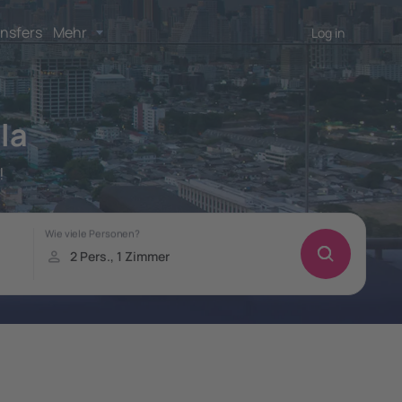
nsfers
Mehr
Log in
la
!