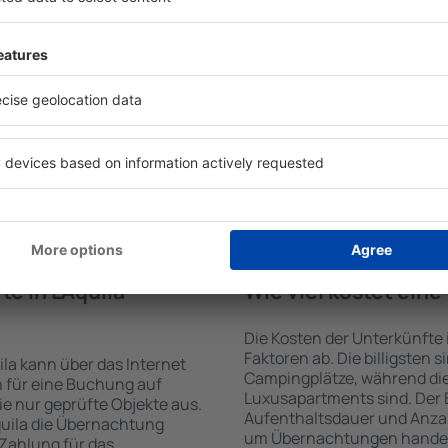
von der Suchmaschine nach
Die Annehmlichkeiten bei U
Check-In- und Check-Out-
der Art des ausgewählten Ob
hl der Anzahl der
Gäste nutzen Küchenzeile, 
, welche Unterkünfte in
Kaffeezubehör, Handtücher 
der Unterkunft wird durch
Unterkünften verfügbar sin
die Anzahl der Sterne, die
Parkplätze an der Unterkunf
zum Zentrum und die
Restaurant bestellen oder 
erleichtert. Dadurch
auswählen. Sie können zusät
ne Unterkunft in L'Aquila in
buchen, die den Gästen Flu
nen je nach Bedarf eine
it dem Flug buchen.
e in L'Aquila
Wie viel kostet eine
Die Kosten der Unterkünfte 
Faktoren ab. Die billigsten 
ila kann über das Internet
Campingplätze, während die
 für eine Buchung auf
Luxusapartments sind. Der 
e nur geprüfte Objekte aus.
Aufenthaltsdauer und Anzah
quila die Übernachtung
um Übernachtungen handelt, 
 Zahlung für das