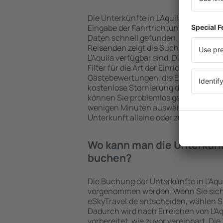
Die Unterkünfte in L'Aquila werden 
Eingabe der Fahrtrichtung und der 
Daten schnell gefunden. Nach Auswa
Reisenden zeigt die Suchmaschine an
L'Aquila verfügbar sind. Die Auswahl 
Filter für die Art der Einrichtung und 
Gästebewertungen, die Entfernung 
kostenlose Stornierung der Buchung 
können Sie problemlos ganz einfach ei
wenigen Minuten auswählen. Sie kön
Unterkunft alleine oder zusammen m
Wo kann man die Unterkünft
buchen?
Die Buchung der Unterkünfte in L'Aqu
vorgenommen werden. Wenn Sie sich
eSkyTravel.de entscheiden, wählen Si
Dadurch wird nach Erreichen von L'A
vorbereitet, wie zuvor vereinbart. Die