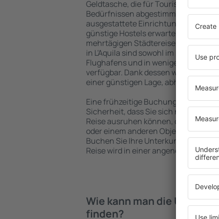
Geldtasche, die für Touristen mit un
Bedürfnissen abgestimmt sind. Gerä
ausgestattete Einrichtungen mit vie
günstige Hostels erwarten die Besuch
mehrtägigen Städtereise übernachte
in L'Aquila sind sowohl im Zentrum al
Flughafens und in weniger beliebten 
verfügbar. Dank dessen wählen Sie ein
einer günstigen Lage, abhängig von 
Eine frühzeitige Buchung der Unterkunf
Sicherheit, dass Sie sich nach dem E
Reise ausruhen können, ohne nach e
oder einem anderen Objekt für Reis
Buchen Sie Ihre Unterkunft vor dem B
Reise wird in einer angenehmeren A
Wie kann man die Unterkünf
finden?