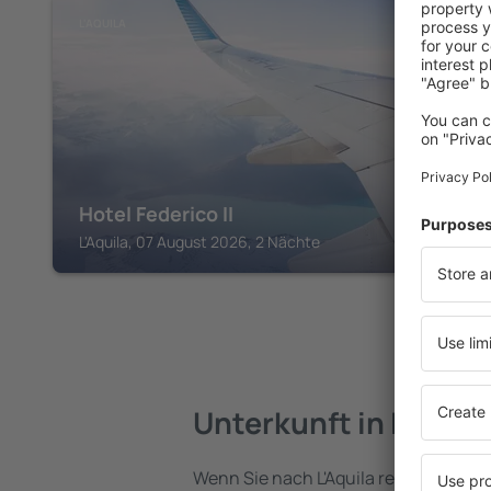
L'AQUILA
Hotel Federico II
L'Aquila, 07 August 2026, 2 Nächte
Unterkunft in L'Aquil
Wenn Sie nach L'Aquila reisen, finden