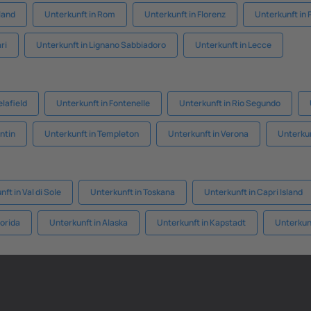
land
Unterkunft in Rom
Unterkunft in Florenz
Unterkunft in
ri
Unterkunft in Lignano Sabbiadoro
Unterkunft in Lecce
elafield
Unterkunft in Fontenelle
Unterkunft in Rio Segundo
ntin
Unterkunft in Templeton
Unterkunft in Verona
Unterkun
ft in Val di Sole
Unterkunft in Toskana
Unterkunft in Capri Island
lorida
Unterkunft in Alaska
Unterkunft in Kapstadt
Unterkun