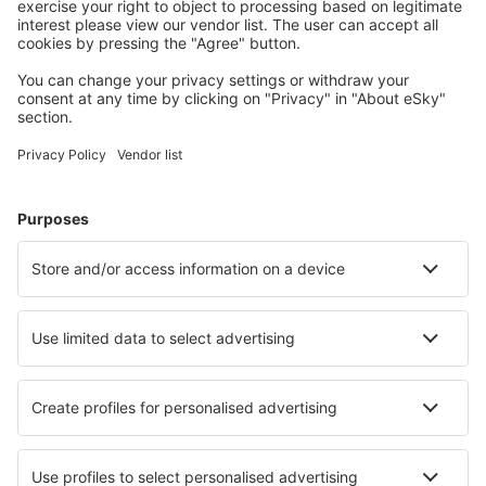
Unterkünfte, die Sie mögen
Wählen Sie aus über 1,3 Millionen Unterkünften: Hotels,
Hütten, Apartments und andere.
Meist gesuchte Hotels von eSky-Nutzern
Hotels in Italien - Beliebte Städte
Hotels in Palermo
Hotels in Florenz
Hotels in Neapel
Hotels in Rom
Hotels in Mailand
Hotels in Sestri Levante
Hotels in Manerba del Garda
Hotels in Ricadi
Hotels in Porto Recanati
Hotels in Tropea
Die besten Hotels - Städte