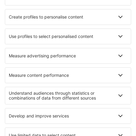
Hotels in Nuevalos
Hotels in Villahormes
Hotels in Hanamaulu
Hotels in Margetshöchheim
Hotels in Krapje
Hotels in Vohilava
Hotels in Stalham
Hotels in Waianae
Hotels in Kabin
Hotels in Weert
Die besten Hotels - Regionen
Hotels an der Venezianischen Riviera
Hotels in Marche
Hotels in Italian Alps
Hotels in Livigno
Hotels in Kampanien
Hotels in Durban
Hotels in Datca
Hotels in La Palma
Hotels in der Türkei
Hotels in Kreis Dolj