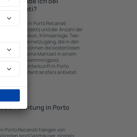
iten finde ich bei
to Recanati?
nterkünften in Porto Recanati
gewählten Objekts und der Anzahl der
henzeile, Balkon, Klimaanlage, Tee-
her und Internetzugang, die in den
d. Besucher können die kostenlosen
t benutzen, eine Mahlzeit in einem
ein Hotel mit Swimmingpool
zlich eine Unterkunft in Porto
ästen Flughafentransfers anbietet.
e Übernachtung in Porto
 in Porto Recanati hängen von
illigsten sind Gasthäuser, Hostels