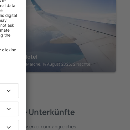
CIVITANOVA MARCHE
Palace Hotel
Civitanova Marche, 14 August 2026, 2 Nächte
– beste Unterkünfte
ecanati umfassen ein umfangreiches