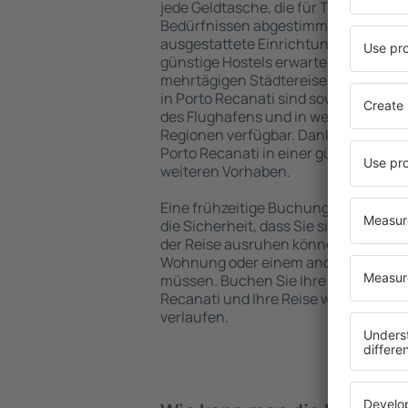
jede Geldtasche, die für Touristen m
Bedürfnissen abgestimmt sind. Gerä
ausgestattete Einrichtungen mit vie
günstige Hostels erwarten die Besuch
mehrtägigen Städtereise übernachte
in Porto Recanati sind sowohl im Zen
des Flughafens und in weniger belieb
Regionen verfügbar. Dank dessen wäh
Porto Recanati in einer günstigen La
weiteren Vorhaben.
Eine frühzeitige Buchung der Unterku
die Sicherheit, dass Sie sich nach de
der Reise ausruhen können, ohne nac
Wohnung oder einem anderen Objekt
müssen. Buchen Sie Ihre Unterkunft
Recanati und Ihre Reise wird in ei
verlaufen.