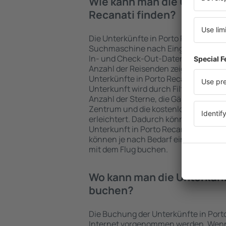
Wie kann man die Unterkünf
Recanati finden?
Die Unterkünfte in Porto Recanati we
Suchmaschine nach Eingabe der Fahr
In- und Check-Out-Daten schnell ge
Anzahl der Reisenden zeigt die Such
Unterkünfte in Porto Recanati verfüg
Unterkunft wird durch Filter für die A
Anzahl der Sterne, die Gästebewertu
Zentrum und die kostenlose Stornie
erleichtert. Dadurch können Sie prob
Unterkunft in Porto Recanati in wen
können je nach Bedarf eine Unterkun
mit dem Flug buchen.
Wo kann man die Unterkünf
buchen?
Die Buchung der Unterkünfte in Port
Internet vorgenommen werden. Wenn 