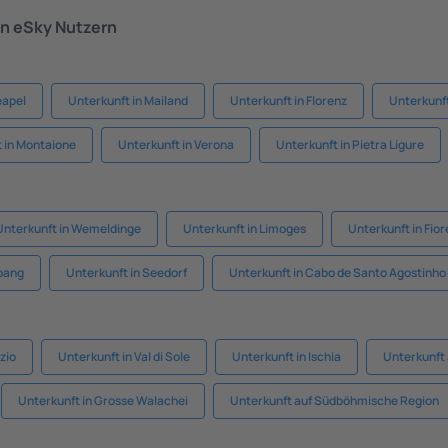
n eSky Nutzern
eapel
Unterkunft in Mailand
Unterkunft in Florenz
Unterkunf
 in Montaione
Unterkunft in Verona
Unterkunft in Pietra Ligure
Unterkunft in Wemeldinge
Unterkunft in Limoges
Unterkunft in Fior
bang
Unterkunft in Seedorf
Unterkunft in Cabo de Santo Agostinho
zio
Unterkunft in Val di Sole
Unterkunft in Ischia
Unterkunft 
Unterkunft in Grosse Walachei
Unterkunft auf Südböhmische Region