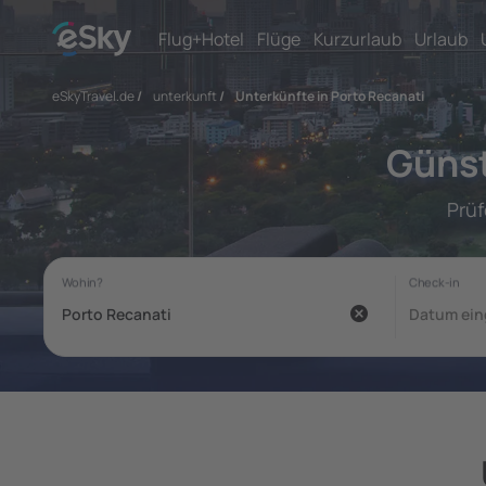
Flug+Hotel
Flüge
Kurzurlaub
Urlaub
eSkyTravel.de
/
unterkunft
/
Unterkünfte in Porto Recanati
Günst
Prüf