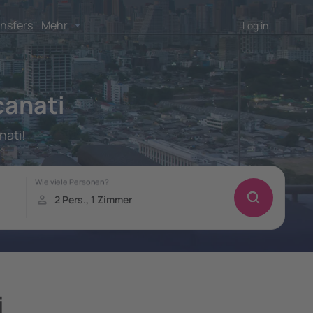
nsfers
Mehr
Log in
canati
nati!
i