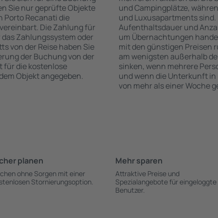
n Sie nur geprüfte Objekte
und Campingplätze, während
 Porto Recanati die
und Luxusapartments sind. 
vereinbart. Die Zahlung für
Aufenthaltsdauer und Anzah
r das Zahlungssystem oder
um Übernachtungen handelt,
itts von der Reise haben Sie
mit den günstigen Preisen r
ierung der Buchung von der
am wenigsten außerhalb der
t für die kostenlose
sinken, wenn mehrere Pers
h dem Objekt angegeben.
und wenn die Unterkunft in 
von mehr als einer Woche g
cher planen
Mehr sparen
chen ohne Sorgen mit einer
Attraktive Preise und
stenlosen Stornierungsoption.
Spezialangebote für eingeloggte
Benutzer.