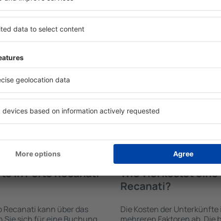
te in Porto
Welche Annehmlichke
Unterkünften in Por
rden von der
Die Annehmlichkeiten bei U
trichtung und der Check-
hängen von der Art des aus
funden. Nach Auswahl der
Sterne ab. Gäste nutzen Küc
maschine an, welche
und Kaffeezubehör, Handtüc
bar sind. Die Auswahl der
Unterkünften verfügbar sin
rt der Einrichtung und die
Parkplätze an der Unterkunf
ngen, die Entfernung zum
Restaurant bestellen oder 
rung der Buchung
auswählen. Sie können zusät
lemlos ganz einfach eine
Recanati buchen, die den G
igen Minuten auswählen. Sie
ft alleine oder zusammen
te in Porto Recanati
Wie viel kostet ein
Recanati?
o Recanati kann über das
Die Kosten der Unterkünfte
Sie sich für eine Buchung
mehreren Faktoren ab. Die b