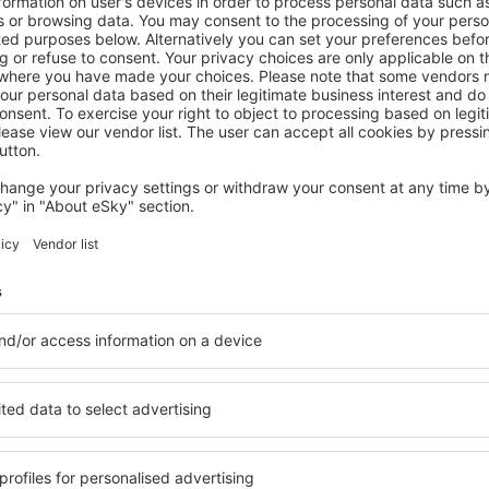
CAMERANO
Hotel Concorde
Camerano, 14 August 2026, 2 Nächte
Mehr Angebote prüfen in Porto Recanati
Recanati
Porto Recanati 
 finden Sie Unterkünfte für
Die Unterkünfte in Porto R