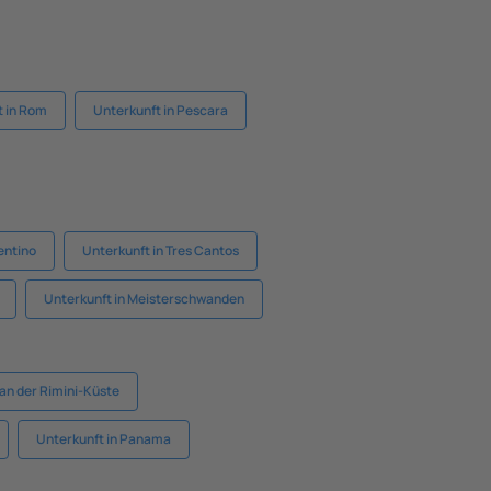
t in Rom
Unterkunft in Pescara
entino
Unterkunft in Tres Cantos
Unterkunft in Meisterschwanden
an der Rimini-Küste
Unterkunft in Panama