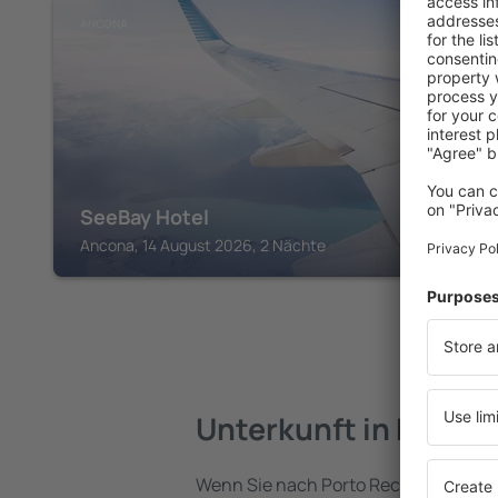
ANCONA
SeeBay Hotel
Ancona, 14 August 2026, 2 Nächte
Unterkunft in Porto 
Wenn Sie nach Porto Recanati reisen,