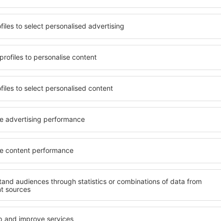
it unterschiedlichen
Angebot von vielen Objekten 
umige und komfortabel
Senioren und Gruppen. Die
len Annehmlichkeiten und
Hotels und Pensionen übern
er, wo sie während einer
bieten und sich im Zentrum 
n können. Die Unterkünfte
Annehmlichkeiten wie die N
trum als auch in der Nähe
Verkehrsmitteln, Geschäften
ten Stadtteilen oder
sind die Garantie einer gut
len Sie eine Unterkunft in
ge, abhängig von Ihren
Wenn Sie an Luxusunterkünft
Recanati ein breites Angebo
finden Sie alles, was Sie wä
nft in Porto Recanati gibt
Geschäftsreise benötigen. D
m Erreichen des Ziels nach
buchen Sie in Objekten mit 
h einem Hotel, einer
Säuglinge und Kleinkinder 
 für Reisende suchen zu
Haustieren.
 vor dem Besuch von Porto
ner angenehmeren Atmosphäre