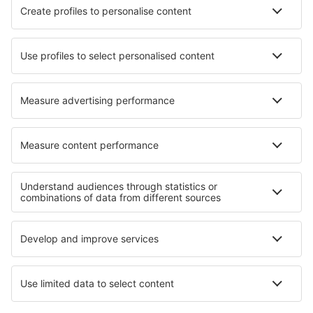
Hotels in Fårevejle
Hotels in Extertal
Hotels in Mota del Cuervo
Hotels in Ion Roata
Hotels in Corps
Hotels in Taylors
Die besten Hotels - Regionen
Hotels auf Sardinien
Hotels in Val di Sole
Hotels beim Lago Maggiore
Hotels in Italy - ski
Hotels an der Rimini-Küste
Hotels in Oregon
Hotels in Mitteldalmatien
Hotels in Pomeranian Lakeland
Hotels auf Hvar
Hotels in Gabrovo