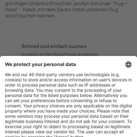
günstigen Unterkunft suchen, prüfen Sie unser "Flug +
Hotel" - Paket, mit dem Sie ein Hotel und einen Flug
sofort buchen können.
Schnell und einfach suchen
Angebot an Ihre Bedürfnisse angepasst.
Sicher planen
Buchen ohne Sorgen mit einer kostenlosen
Stornierungsoption.
Mehr sparen
Attraktive Preise und Spezialangebote für eingeloggte
Benutzer.
Unterkünfte, die Sie mögen