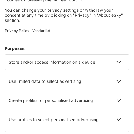
Wählen Sie aus über 1,3 Millionen Unterkünften: Hotels,
Hütten, Apartments und andere.
Meist gesuchte Hotels von eSky-Nutzern
Hotels in Italien - Beliebte Städte
Hotels in Rom
Hotels in Palermo
Hotels in Mailand
Hotels in Florenz
Hotels in Neapel
Hotels in Sanremo
Hotels in San Vincenzo
Hotels in San Michele al Tagliamento
Hotels in Quartu Sant'Elena
Hotels in Olbia
Die besten Hotels - Städte
Hotels in Sexbierum
Hotels in Peypin
Hotels in La Mongie
Hotels in Cehu Silvaniei