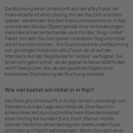
Die Buchung einer Unterkunft auf der eSkyTravel.de-
Internetseite ist eine Lösung, mit der Sie Zeit und Geld
sparen. Verwenden Sie die Hotelsuchmaschine in in Ripi
und wählen Sie das Objekt gemäß Ihrer Anforderungen.
Viele Menschen entscheiden sich für das "Flug + Hotel" -
Paket, mit dem Sie Zeit sparen und einen Flug und Hotel
sofort buchen können.. Die Suchmaschine und Buchung
von günstigen Hotels bei eSkyTravel.de ist auf der
Startseite auf der Registerkarte "Hotels" verfügbar. Sie
sind nicht ganz sicher, ob die geplante Reise stattfinden
wird? Überprüfen Sie, ob das gewählte Objekt eine
kostenlose Stornierung der Buchung anbietet.
Wie viel kostet ein Hotel in in Ripi?
Der Preis pro Unterkunft in in Ripi variiert und hängt vom
Standard und der Lage des Hotels ab. Eine Nacht in
einem Hotel mit durchschnittlichem Standard kostet
etwa fünfzig bis hundert Euro. Fünf-Sterne-Hotels
können Gäste für einen Betrag von zweihundert Euro
und mehr pro Nacht beherbergen. Wenn Sie nach einer