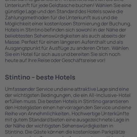
Unterkunft für jede Geldtasche buchen! Wählen Sie eine
günstige Lage und den Standard des Hotels sowie die
Zahlungsmethoden für die Unterkunft aus und die
Möglichkeit einer kostenlosen Stornierung der Buchung.
Hotels in Stintino befinden sich sowohl in der Nähe der
beliebtesten Sehenswürdigkeiten als auch abseits der
Masse. Perfekt für einen längeren Aufenthalt und als
Ausgangspunkt für Ausflüge zu anderen Orten. Wählen
Sie ein Hotel für sich aus und bereiten Sie sich noch
heute auf Ihre Reise oder Geschäftsreise vor!
Stintino – beste Hotels
Umfassender Service und eine attraktive Lage sind eine
der wichtigsten Bedingungen, die ein All-Inclusive-Hotel
erfüllen muss. Die besten Hotels in Stintino garantieren
den Hotelgästen einen hervorragenden Service und eine
Reihe von Annehmlichkeiten. Hochwertige Unterkünfte
mit gutem Standard bieten eine ausgezeichnete Lage in
der Nähe der wichtigsten Sehenswürdigkeiten in
Stintino. Die Gäste können die kostenlosen Parkplätze