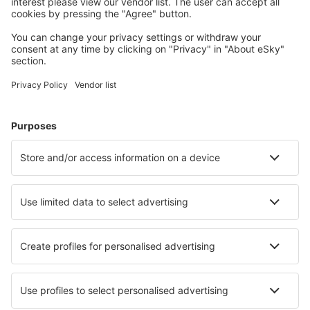
Wählen Sie aus über 1,3 Millionen Unterkünften: Hotels,
Hütten, Apartments und andere.
Meist gesuchte Hotels von eSky-Nutzern
Hotels in Italien - Beliebte Städte
Hotels in Palermo
Hotels in Neapel
Hotels in Mailand
Hotels in Rom
Hotels in Florenz
Hotels in Manerba del Garda
Hotels in Capo Testa
Hotels in Taranto
Hotels in Alassio
Hotels in Rapallo
Die besten Hotels - Städte
Hotels in Wayikkal
Hotels in Parkgate