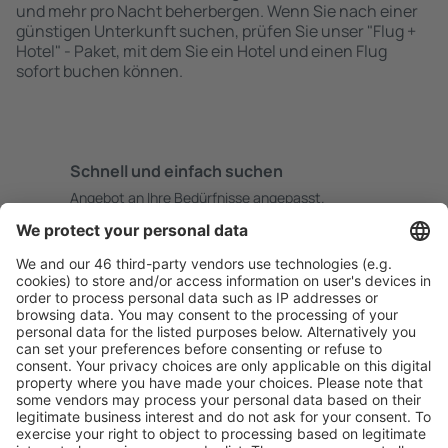
und mehr pro Nacht beherbergen. Wenn Sie nach einer
günstigen Unterkunft suchen, prüfen Sie unser "Flug +
Hotel" - Paket, mit dem Sie ein Hotel und einen Flug
sofort buchen können.
Schnell und einfach suchen
Angebot an Ihre Bedürfnisse angepasst.
Sicher planen
Buchen ohne Sorgen mit einer kostenlosen
Stornierungsoption.
Mehr sparen
Attraktive Preise und Spezialangebote für eingeloggte
Benutzer.
Unterkünfte, die Sie mögen