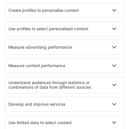
Hotels in Luxemburg
Hotels in Westonbirt
Hotels in San Jose
Hotels in Aiguines
Hotels in Glastonbury
Hotels Saint-Andre-Les-Vergers
Hotels in Asni
Hotels Saulepa
Die besten Hotels - Regionen
Hotels auf Sardinien
Hotels in Toskana
Hotels in Ischia
Hotels in Livigno
Hotels in Lazio
Hotels in Costa Barcelona
Hotels in Albanien
Hotels in La Réunion
Hotels in Campeche
Hotels in Nationalpark Roztocze