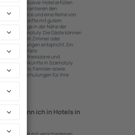
e ein All-Inclusive-Hotel erfüllen
 Szamotuly garantieren den
genden Service und eine Reihe von
tige Unterkünfte mit gutem
zeichnete Lage in der Nähe der
iten in Szamotuly. Die Gäste können
 nutzen und ein Zimmer oder
hren Erwartungen entspricht. Ein
mfasst ebenfalls
 SPA oder Fitnesszone und
e besten Unterkünfte in Szamotuly
ung für Paare, Familien sowie
reisen oder Schulungen für ihre
öchten.
iten kann ich in Hotels in
?
 Einrichtungen mit verschiedenen