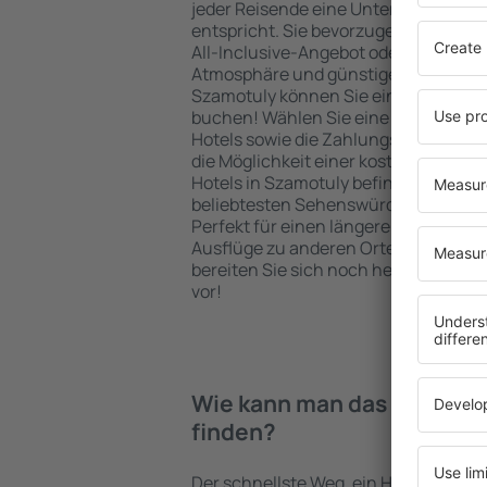
jeder Reisende eine Unterkunft finde
entspricht. Sie bevorzugen ein Hote
All-Inclusive-Angebot oder wählen Hot
Atmosphäre und günstige Unterkünft
Szamotuly können Sie eine Unterkunf
buchen! Wählen Sie eine günstige L
Hotels sowie die Zahlungsmethoden f
die Möglichkeit einer kostenlosen St
Hotels in Szamotuly befinden sich so
beliebtesten Sehenswürdigkeiten als
Perfekt für einen längeren Aufenthal
Ausflüge zu anderen Orten. Wählen Si
bereiten Sie sich noch heute auf Ihr
vor!
Wie kann man das Hotel in 
finden?
Der schnellste Weg, ein Hotel in Szamo