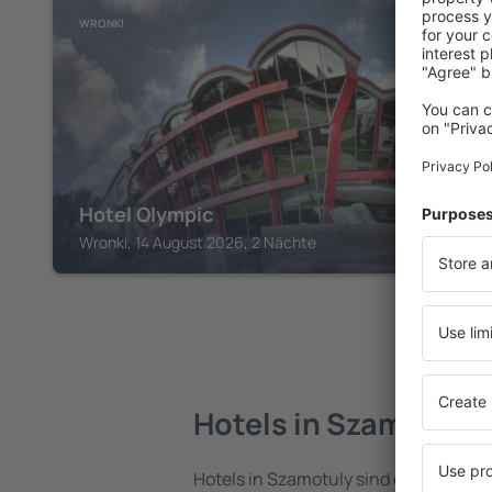
WRONKI
Hotel Olympic
Wronki, 14 August 2026, 2 Nächte
Hotels in Szamotuly
Hotels in Szamotuly sind eine vielfält