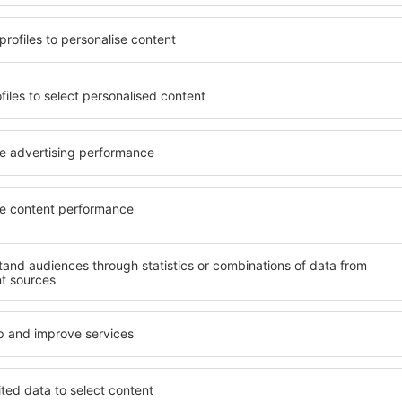
t, die seinen Erwartungen
wichtigsten Bedingungen, di
l mit hohem Standard und
muss. Die besten Hotels in
els aus, die eine intime
Hotelgästen einen hervorra
e garantieren? in
Annehmlichkeiten. Hochwer
t für jede Geldtasche
Standard bieten eine ausge
age und den Standard des
wichtigsten Sehenswürdigke
ür die Unterkunft aus und
die kostenlosen Parkplätze
ornierung der Buchung.
Apartment auswählen, das i
wohl in der Nähe der
Hotel mit hohem Standard u
 auch abseits der Masse.
abwechslungsreiches Menü,
t und als Ausgangspunkt für
Attraktionen für Kinder. Di
e ein Hotel für sich aus und
sind eine hervorragende Lös
e Reise oder Geschäftsreise
Personen, die geschäftlich 
Mitarbeiter organisieren m
in Szamotuly
Welche Annehmlichke
in Szamotuly finden
tuly zu finden, ist die
Hotels in in Szamotuly sind