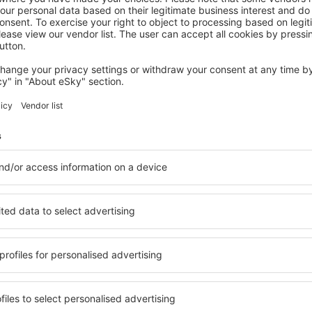
Mehr Hotels ansehen in Szamotuly
Szamotuly – be
ige Unterkunftsbasis, in der
Umfassender Service und ein