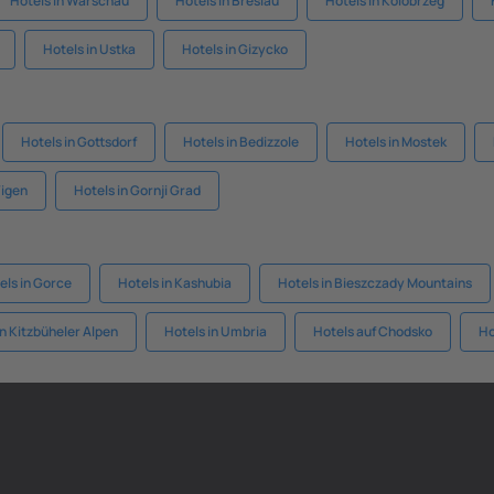
Hotels in Warschau
Hotels in Breslau
Hotels in Kolobrzeg
Hotels in Ustka
Hotels in Gizycko
Hotels in Gottsdorf
Hotels in Bedizzole
Hotels in Mostek
Vigen
Hotels in Gornji Grad
els in Gorce
Hotels in Kashubia
Hotels in Bieszczady Mountains
en Kitzbüheler Alpen
Hotels in Umbria
Hotels auf Chodsko
Ho