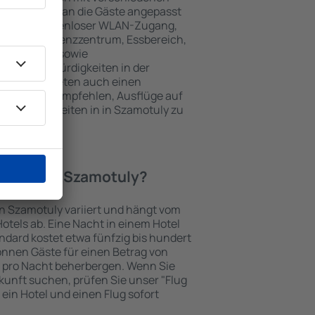
keiten, die an die Gäste angepasst
 gehören kostenloser WLAN-Zugang,
mmer, Konferenzzentrum, Essbereich,
 Parkplätze sowie
er Sehenswürdigkeiten in der
chtungen bieten auch einen
en an oder empfehlen, Ausflüge auf
enswürdigkeiten in in Szamotuly zu
Hotel in in Szamotuly?
 in Szamotuly variiert und hängt vom
otels ab. Eine Nacht in einem Hotel
dard kostet etwa fünfzig bis hundert
önnen Gäste für einen Betrag von
 pro Nacht beherbergen. Wenn Sie
kunft suchen, prüfen Sie unser "Flug
e ein Hotel und einen Flug sofort