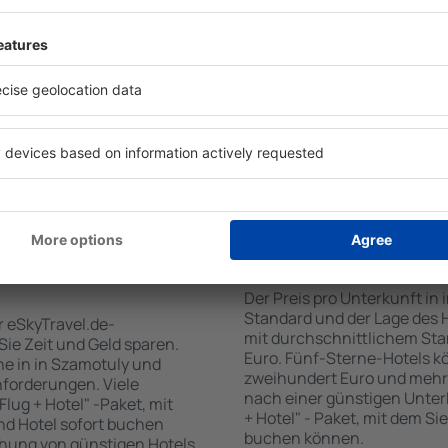
für Unterkünfte. Eine
Standards sowie Annehmlich
tiert, dass Sie gerade das
sind . Zu den beliebtesten
 den Reiseort in die
SPA-Zone, Bar / Safe im Zi
en Sie die Check-In- und
Kinderspielecke, kostenlose
er Gäste und Zimmer aus.
Informationsbroschüren üb
den die zum angegebenen
Umgebung. Einige der Einri
eigt. Sie können ganz
Transport vom/zum Flughaf
om Zentrum, die
den Spuren der größten Seh
oder die Anzahl der Sterne,
unternehmen.
fen.
n Szamotuly gebucht
Wie viel kostet ein 
Der Preis pro Unterkunft in
Standard und der Lage des H
r eSkyTravel.de-
mit durchschnittlichem Stan
 Sie Zeit und Geld sparen.
Euro. Fünf-Sterne-Hotels k
e in in Szamotuly und
zweihundert Euro und mehr
nforderungen. Viele
nach einer günstigen Unter
lug + Hotel" -Paket, mit
+ Hotel" - Paket, mit dem Si
nd Hotel sofort buchen
buchen können.
hung von günstigen Hotels