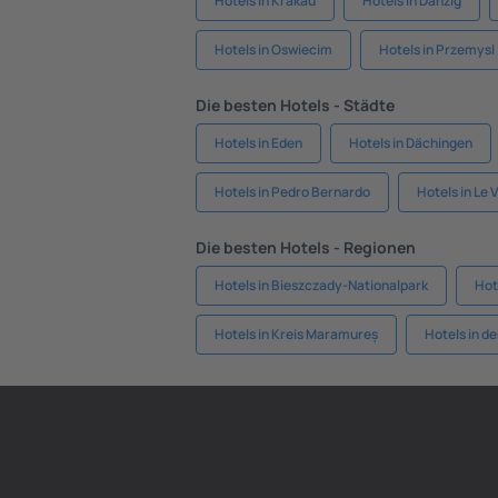
Hotels in Krakau
Hotels in Danzig
Hotels in Oswiecim
Hotels in Przemysl
Die besten Hotels - Städte
Hotels in Eden
Hotels in Dächingen
Hotels in Pedro Bernardo
Hotels in Le 
Die besten Hotels - Regionen
Hotels in Bieszczady-Nationalpark
Hot
Hotels in Kreis Maramureș
Hotels in d