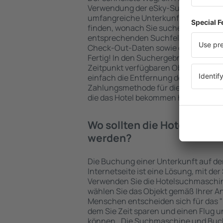
Verwendung der eSky-Suchmaschine 
umfangreiche Unterkunftsbasis garan
finden, wonach Sie suchen. Geben Sie
entsprechenden Suchfelder ein, wähl
Check-Out-Daten sowie die Anzahl d
Fertig! In den Suchergebnissen wer
Zeitpunkt verfügbaren Objekte angez
einfach die Entfernung des Hotels v
Zahlungsmethode für die Unterkunft 
die das Hotel bekommen hat, überprü
Wo sollten die Hotels in i
werden?
Die Buchung einer Unterkunft auf de
Internetseite ist eine Lösung, mit der
Verwenden Sie die Hotelsuchmaschin
wählen Sie das Objekt gemäß Ihrer A
Menschen entscheiden sich für das "F
dem Sie Zeit sparen und einen Flug u
können.. Die Suchmaschine und Buc