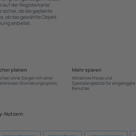
te auf der Registerkarte
z sicher, ob die geplante
ie, ob das gewählte Objekt
hung anbietet.
cher planen
Mehr sparen
chen ohne Sorgen mit einer
Attraktive Preise und
stenlosen Stornierungsoption.
Spezialangebote für eingeloggte
Benutzer.
ky-Nutzern