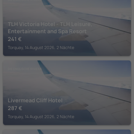
TLH Victoria Hotel - TLH Leisure,
Entertainment and Spa Resort
241
€
Torquay, 14 August 2026, 2 Nächte
DIE ENGLISCHE RIVIERA
Livermead Cliff Hotel
287
€
Torquay, 14 August 2026, 2 Nächte