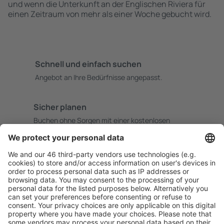
und wenn die Unterkunft an der Englischen Riviera für
einen Zeitraum von mehr als einer Woche gebucht wird.
Schnell und einfach suchen
Angebot an Ihre Bedürfnisse angepasst.
Sicher planen
Buchen ohne Sorgen mit einer kostenlosen
Stornierungsoption.
Mehr sparen
Attraktive Preise und Spezialangebote für eingeloggte
Benutzer.
Unterkünfte, die Sie mögen
Wählen Sie aus über 1,3 Millionen Unterkünften: Hotels,
Hütten, Apartments und andere.