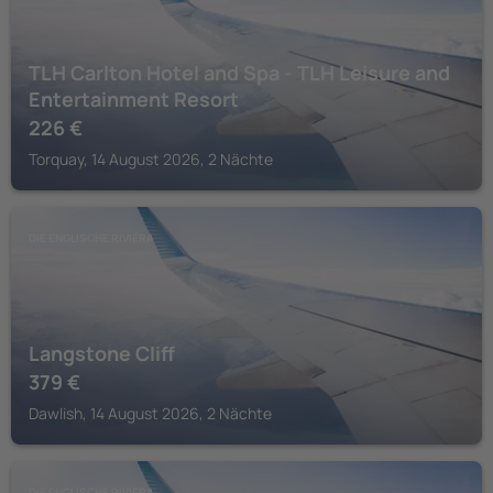
TLH Carlton Hotel and Spa - TLH Leisure and
Entertainment Resort
226
€
Torquay, 14 August 2026, 2 Nächte
DIE ENGLISCHE RIVIERA
Langstone Cliff
379
€
Dawlish, 14 August 2026, 2 Nächte
DIE ENGLISCHE RIVIERA