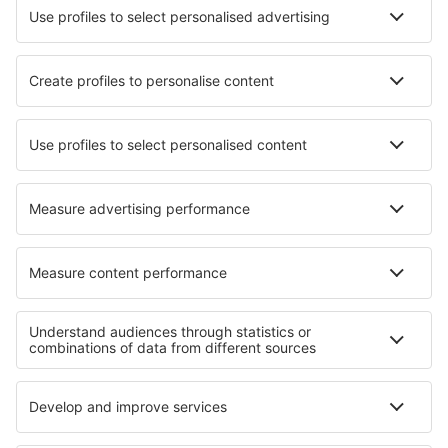
Unterkunft in Guarrato
Unterkunft in Saint-Etienne-de-Maurs
Unterkunft in Ebenau
Unterkunft in Lund
Unterkunft in Saint-Brice-Courcelles
Unterkunft in Kinneret-Kvutsa
Unterkunft in Zigong
Unterkunft in Škvorec
Die besten Unterkünfte - Regionen
Unterkunft in Wales
Unterkunft in Anglesey
Unterkunft in Scotland
Unterkunft in England
Unterkunft auf den Kanalinseln
Unterkunft in Ile-de-France
Unterkunft in Kreis Dolj
Unterkunft in Praia do Forte
Unterkunft in Veliko Tarnovo
Unterkunft in La Palma