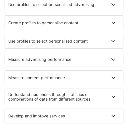
Hotels in Lézignan-Corbières
Hotels in Teziutlan
Hotels Kirchanschoring
Hotels Caccuri
Hotels in Moulin-du-Ruy
Hotels Nozeroy
Hotels in Moraviantown
Hotels in Tejina
Hotels Petrovice (Usti nad Labem)
Hotels in De Winton
Die besten Hotels - Regionen
Hotels in Great Sand Dunes National Park
Hotels auf Hawaii
Hotels auf Oahu
Hotels in Everglades
Hotels im Yosemite-Nationalpark
Hotels Socotra
Hotels in Costa Tropical
Hotels in Attica
Hotels auf den Azoren
Hotels in Chuquisaca