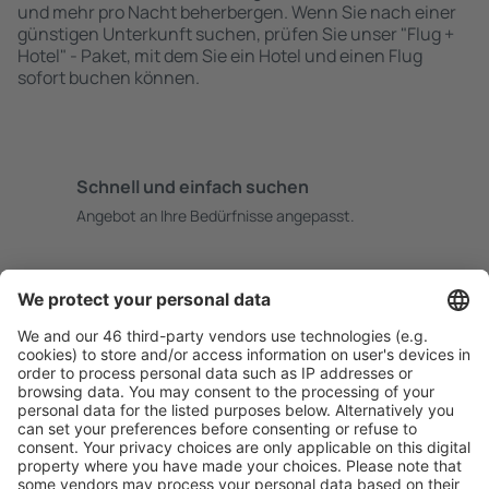
und mehr pro Nacht beherbergen. Wenn Sie nach einer
günstigen Unterkunft suchen, prüfen Sie unser "Flug +
Hotel" - Paket, mit dem Sie ein Hotel und einen Flug
sofort buchen können.
Schnell und einfach suchen
Angebot an Ihre Bedürfnisse angepasst.
Sicher planen
Buchen ohne Sorgen mit einer kostenlosen
Stornierungsoption.
Mehr sparen
Attraktive Preise und Spezialangebote für eingeloggte
Benutzer.
Unterkünfte, die Sie mögen