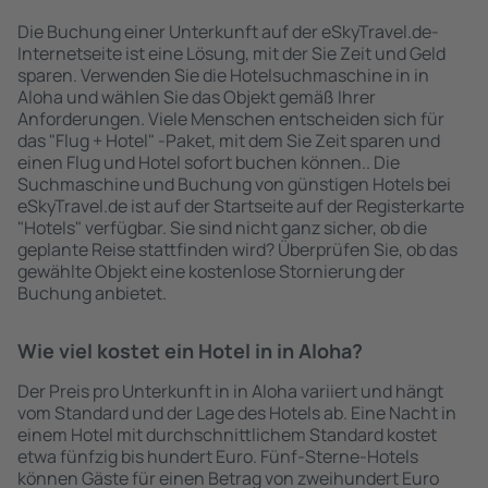
Die Buchung einer Unterkunft auf der eSkyTravel.de-
Internetseite ist eine Lösung, mit der Sie Zeit und Geld
sparen. Verwenden Sie die Hotelsuchmaschine in in
Aloha und wählen Sie das Objekt gemäß Ihrer
Anforderungen. Viele Menschen entscheiden sich für
das "Flug + Hotel" -Paket, mit dem Sie Zeit sparen und
einen Flug und Hotel sofort buchen können.. Die
Suchmaschine und Buchung von günstigen Hotels bei
eSkyTravel.de ist auf der Startseite auf der Registerkarte
"Hotels" verfügbar. Sie sind nicht ganz sicher, ob die
geplante Reise stattfinden wird? Überprüfen Sie, ob das
gewählte Objekt eine kostenlose Stornierung der
Buchung anbietet.
Wie viel kostet ein Hotel in in Aloha?
Der Preis pro Unterkunft in in Aloha variiert und hängt
vom Standard und der Lage des Hotels ab. Eine Nacht in
einem Hotel mit durchschnittlichem Standard kostet
etwa fünfzig bis hundert Euro. Fünf-Sterne-Hotels
können Gäste für einen Betrag von zweihundert Euro