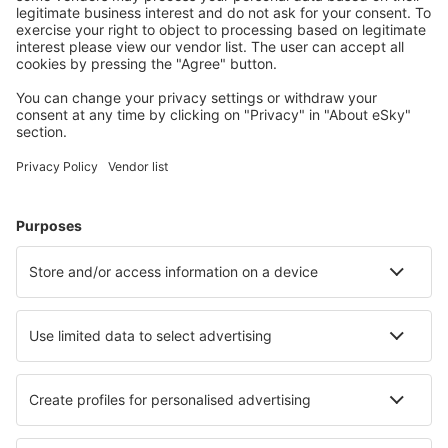
Wählen Sie aus über 1,3 Millionen Unterkünften: Hotels,
Hütten, Apartments und andere.
Meist gesuchte Hotels von eSky-Nutzern
Hotels in USA - Beliebte Städte
Hotels in Panama City Beach
Hotels in Sevierville
Hotels in Davenport
Hotels in Kissimmee
Hotels in Myrtle Beach
Hotels in Lely Resort
Hotels in Tampa
Hotels in Dillon
Hotels in Mount Pleasant
Hotels in Lincoln City
Die besten Hotels - Städte