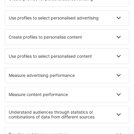
Hotels in Kaiyo
Hotels in San Giovanni in Marignano
Hotels in Carovigno
Hotels in Shoresh
Hotels in Catia La Mar
Hotels in Malapascua Island
Hotels in Kritsá
Hotels Cubert
Hotels in Montsapey
Hotels in Erding
Die besten Hotels - Regionen
Hotels in Bryce Canyon
Hotels in Pensacola Beach
Hotels in Jacksonville Coast
Hotels auf Hawaii
Hotels in Los Padres National Forest
Hotels in Phuket Province
Hotels in Kreis Ilfov
Hotels im Bontebok-Nationalpark
Hotels in Kashubia