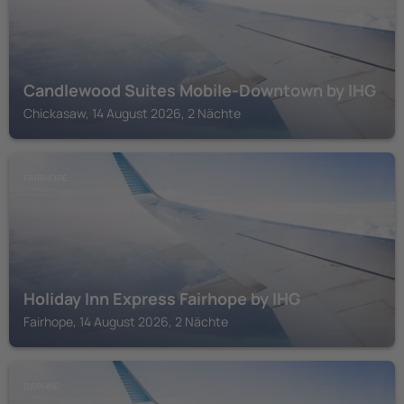
Candlewood Suites Mobile‑Downtown by IHG
Chickasaw, 14 August 2026, 2 Nächte
FAIRHOPE
Holiday Inn Express Fairhope by IHG
Fairhope, 14 August 2026, 2 Nächte
DAPHNE