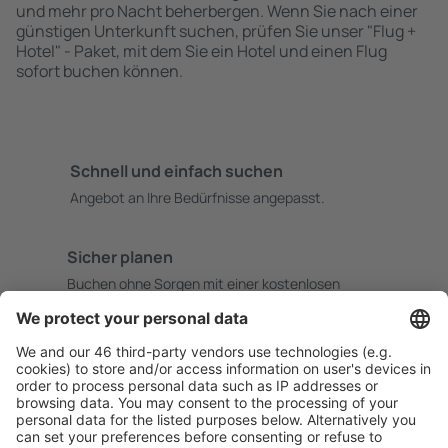
und mehr pro Nacht beherbergen. Wenn Sie nach einer
günstigen Unterkunft suchen, prüfen Sie unser "Flug +
Hotel" - Paket, mit dem Sie ein Hotel und einen Flug
sofort buchen können.
Schnell und einfach suchen
Angebot an Ihre Bedürfnisse angepasst.
Sicher planen
Buchen ohne Sorgen mit einer kostenlosen
Stornierungsoption.
Mehr sparen
Attraktive Preise und Spezialangebote für eingeloggte
Benutzer.
Unterkünfte, die Sie mögen