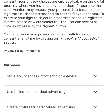
Wählen Sie aus über 1,3 Millionen Unterkünften: Hotels,
Hütten, Apartments und andere.
Meist gesuchte Hotels von eSky-Nutzern
Hotels in USA - Beliebte Städte
Hotels in Sevierville
Hotels in Davenport
Hotels in Myrtle Beach
Hotels in Kissimmee
Hotels in Panama City Beach
Hotels in Corolla
Hotels in Carolina Beach
Hotels in Snowmass Village
Hotels in Murrells Inlet
Hotels in Moab
Die besten Hotels - Städte