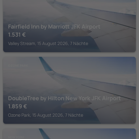
Fairfield Inn by Marriott JFK Airport
1.531
€
Valley Stream, 15 August 2026, 7 Nächte
OZONE PARK
DoubleTree by Hilton New York JFK Airport
1.859
€
Ozone Park, 15 August 2026, 7 Nächte
NEW YORK