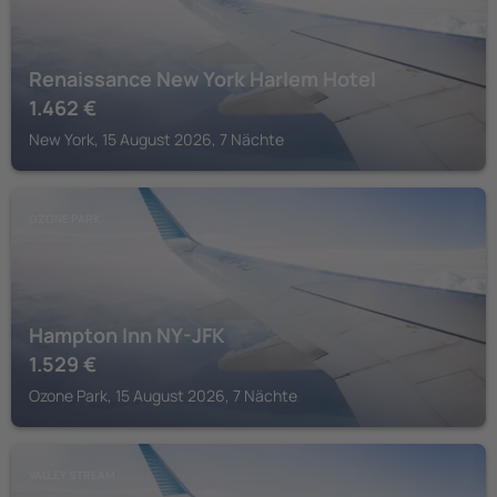
Renaissance New York Harlem Hotel
1.462
€
New York, 15 August 2026, 7 Nächte
OZONE PARK
Hampton Inn NY-JFK
1.529
€
Ozone Park, 15 August 2026, 7 Nächte
VALLEY STREAM