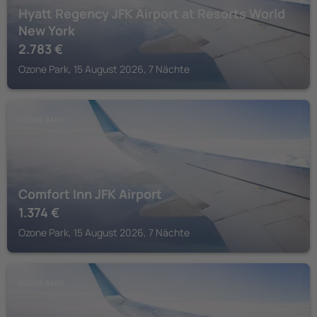
Hyatt Regency JFK Airport at Resorts World
New York
2.783
€
Ozone Park, 15 August 2026, 7 Nächte
OZONE PARK
Comfort Inn JFK Airport
1.374
€
Ozone Park, 15 August 2026, 7 Nächte
OZONE PARK