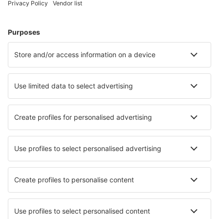
Unterkunft in Sevierville
Unterkunft in Panama City Beach
Unterkunft in Myrtle Beach
Unterkunft in Corolla
Unterkunft in Ocean City
Unterkunft in Cape Coral
Unterkunft in Oakland
Unterkunft in Bethany Beach
Die besten Unterkünfte - Städte
Unterkunft in Framfield
Unterkunft in London Colney
Unterkunft in Reisbach
Unterkunft in Dunajský Klátov
Unterkunft in Stare Pole
Unterkunft in Colle Isarco
Unterkunft in Arpaşu de Sus
Unterkunft in SantʼAgostino
Unterkunft in Glücksburg
Unterkunft Buriti