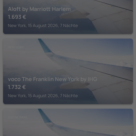
Aloft by Marriott Harlem
1.693
€
New York, 15 August 2026, 7 Nächte
NEW YORK
voco The Franklin New York by IHG
1.732
€
New York, 15 August 2026, 7 Nächte
OZONE PARK