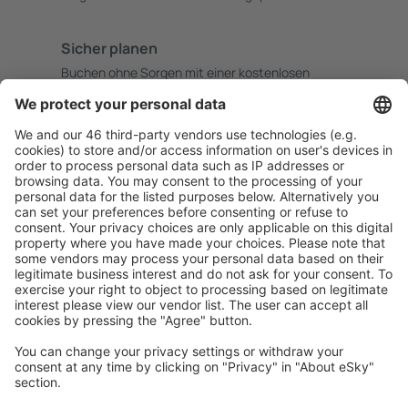
Sicher planen
Buchen ohne Sorgen mit einer kostenlosen
Stornierungsoption.
Mehr sparen
Attraktive Preise und Spezialangebote für eingeloggte
Benutzer.
Unterkünfte, die Sie mögen
Wählen Sie aus über 1,3 Millionen Unterkünften: Hotels,
Hütten, Apartments und andere.
Meist gesuchte Unterkünfte von eSky Nutzern
Unterkünfte in USA - Beliebte Städte
Unterkunft in Davenport
Unterkunft in Kissimmee