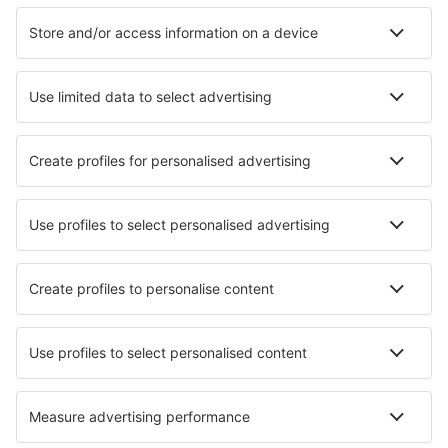
Hotels in Sevierville
Hotels in Myrtle Beach
Hotels in Davenport
Hotels in Chandler
Hotels in Boston
Hotels in Pensacola Beach
Hotels in Boone
Hotels in Key West
Die besten Hotels - Städte
Hotels in Morehead
Hotels in Woomera
Hotels in Alberschwende
Hotels in Neuenkirchen
Hotels in Alqueva
Hotels in Anchialos
Hotels in Gračišče
Hotels in Ba Da
Hotels in Urnerboden
Hotels in Ghisalba
Die besten Hotels - Regionen