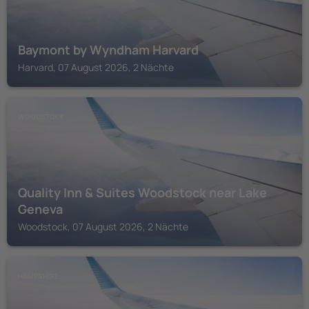
Baymont by Wyndham Harvard
Harvard, 07 August 2026, 2 Nächte
WOODSTOCK
Quality Inn & Suites Woodstock near Lake
Geneva
Woodstock, 07 August 2026, 2 Nächte
HAMPSHIRE