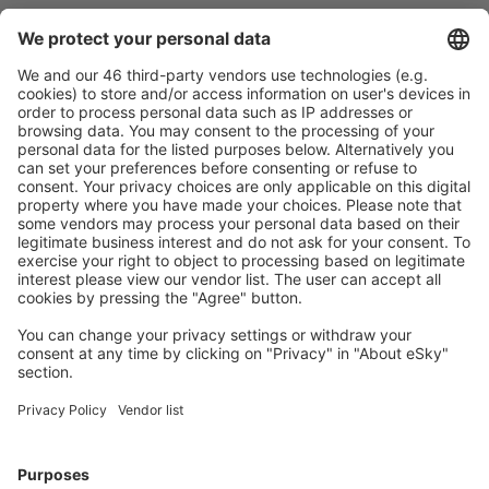
Sicher planen
Buchen ohne Sorgen mit einer kostenlosen
Stornierungsoption.
Mehr sparen
Attraktive Preise und Spezialangebote für eingeloggte
Benutzer.
Unterkünfte, die Sie mögen
Wählen Sie aus über 1,3 Millionen Unterkünften: Hotels,
Hütten, Apartments und andere.
Meist gesuchte Hotels von eSky-Nutzern
Hotels in USA - Beliebte Städte
Hotels in Panama City Beach
Hotels in Kissimmee