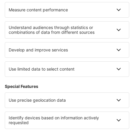
Hotels in Louisiana
Hotels in Zion-Nationalpark
Hotels in Tennessee
Hotels in Pensacola Beach
Hotels auf Maui
Hotels in Kefalonia
Hotels in Costa Adeje
Hotels in Castile-La Mancha
Hotels in Rila Mountains
Hotels in Obertauern