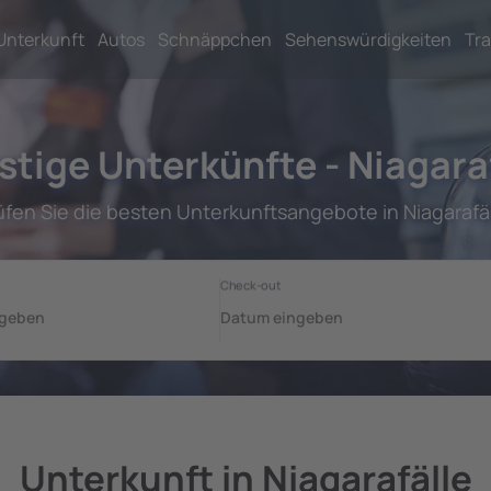
Unterkunft
Autos
Schnäppchen
Sehenswürdigkeiten
Tra
tige Unterkünfte - Niagara
üfen Sie die besten Unterkunftsangebote in Niagarafäl
Unterkunft in Niagarafälle