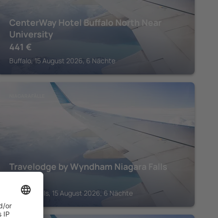
CenterWay Hotel Buffalo North Near
University
441
€
Buffalo, 15 August 2026, 6 Nächte
NIAGARAFÄLLE
Travelodge by Wyndham Niagara Falls
2.076
€
Niagara Falls, 15 August 2026, 6 Nächte