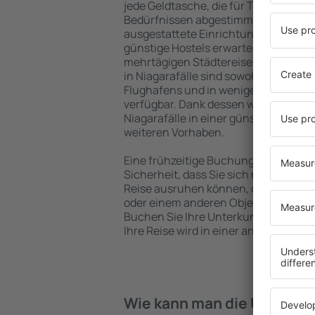
jede Geldtasche, die für Touristen m
Bedürfnissen abgestimmt sind. Gerä
ausgestattete Einrichtungen mit vie
günstige Hostels erwarten die Besuch
mehrtägigen Städtereise übernachte
in Niagarafälle sind sowohl im Zentr
Flughafens und in weniger beliebten 
verfügbar. Dank dessen wählen Sie ei
Niagarafälle in einer günstigen Lage,
weiteren Vorhaben.
Eine frühzeitige Buchung der Unterkun
Sicherheit, dass Sie sich nach dem E
Reise ausruhen können, ohne nach e
oder einem anderen Objekt für Reis
Buchen Sie Ihre Unterkunft vor dem 
Ihre Reise wird in einer angenehmer
Wie kann man die Unterkünf