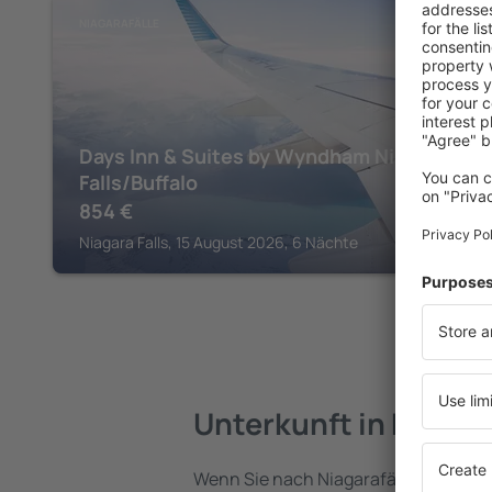
NIAGARAFÄLLE
Days Inn & Suites by Wyndham Niagara
Falls/Buffalo
854
€
Niagara Falls, 15 August 2026, 6 Nächte
Unterkunft in Niagar
Wenn Sie nach Niagarafälle reisen, f