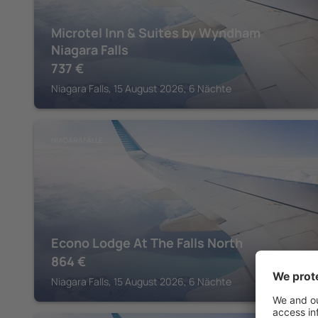
Microtel Inn & Suites by Wyndham
Niagara Falls
737
€
Niagara Falls, 15 August 2026, 6 Nächte
NIAGARAFÄLLE
Econo Lodge At The Falls North
864
€
Niagara Falls, 15 August 2026, 6 Nächte