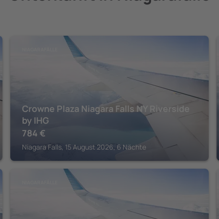
NIAGARAFÄLLE
Crowne Plaza Niagara Falls NY Riverside
by IHG
784
€
Niagara Falls, 15 August 2026, 6 Nächte
NIAGARAFÄLLE