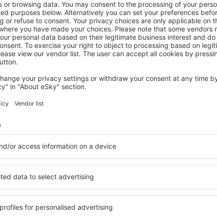
NIAGARAFÄLLE
Falls Motel
457
€
Niagara Falls, 15 August 2026, 6 Nächte
Mehr Angebote prüfen in Niagarafälle
afälle
Niagarafälle – 
inden Sie Unterkünfte für
Die Unterkünfte in Niagara