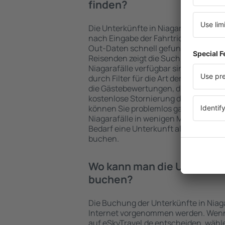
finden?
Die Unterkünfte in Niagarafälle wer
nach Eingabe der Fahrtrichtung und
Out-Daten schnell gefunden. Nach A
Reisenden zeigt die Suchmaschine an
Niagarafälle verfügbar sind. Die Ausw
durch Filter für die Art der Einrichtu
die Gästebewertungen, die Entfernu
kostenlose Stornierung der Buchung 
können Sie problemlos ganz einfach 
Niagarafälle in wenigen Minuten aus
Bedarf eine Unterkunft alleine oder
buchen.
Wo kann man die Unterkünft
buchen?
Die Buchung der Unterkünfte in Niag
Internet vorgenommen werden. Wenn 
auf eSkyTravel.de entscheiden, wähle