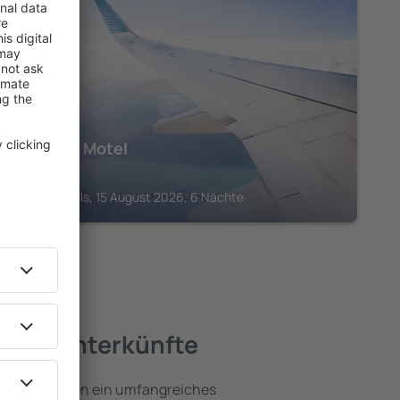
NIAGARAFÄLLE
Caravan Motel
613
€
Niagara Falls, 15 August 2026, 6 Nächte
beste Unterkünfte
fälle umfassen ein umfangreiches