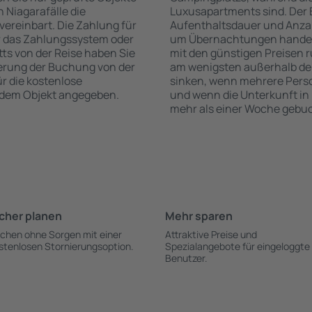
 Niagarafälle die
Luxusapartments sind. Der 
vereinbart. Die Zahlung für
Aufenthaltsdauer und Anzah
r das Zahlungssystem oder
um Übernachtungen handelt,
itts von der Reise haben Sie
mit den günstigen Preisen r
ierung der Buchung von der
am wenigsten außerhalb der
ür die kostenlose
sinken, wenn mehrere Pers
h dem Objekt angegeben.
und wenn die Unterkunft in 
mehr als einer Woche gebuc
cher planen
Mehr sparen
chen ohne Sorgen mit einer
Attraktive Preise und
stenlosen Stornierungsoption.
Spezialangebote für eingeloggte
Benutzer.