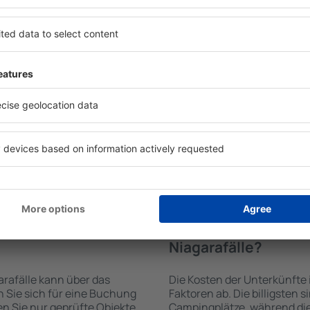
Unterkünften in Nia
den von der Suchmaschine
Die Annehmlichkeiten bei U
 der Check-In- und Check-
von der Art des ausgewählte
uswahl der Anzahl der
ab. Gäste nutzen Küchenzeil
, welche Unterkünfte in
Kaffeezubehör, Handtücher 
ahl der Unterkunft wird
Unterkünften verfügbar sin
ng und die Anzahl der Sterne,
Parkplätze an der Unterkunf
ng zum Zentrum und die
Restaurant bestellen oder 
erleichtert. Dadurch
auswählen. Sie können zusä
eine Unterkunft in
Niagarafälle buchen, die d
wählen. Sie können je nach
anbietet.
 zusammen mit dem Flug
e in Niagarafälle
Wie viel kostet ein
Niagarafälle?
arafälle kann über das
Die Kosten der Unterkünfte
Sie sich für eine Buchung
Faktoren ab. Die billigsten 
n Sie nur geprüfte Objekte
Campingplätze, während die