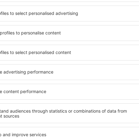
it unterschiedlichen
Angebot von vielen Objekten 
umige und komfortabel
Senioren und Gruppen. Die
len Annehmlichkeiten und
Hotels und Pensionen übern
er, wo sie während einer
bieten und sich im Zentrum 
n können. Die Unterkünfte
Annehmlichkeiten wie die N
um als auch in der Nähe des
Verkehrsmitteln, Geschäften
Stadtteilen oder Regionen
sind die Garantie einer gut
ne Unterkunft in
 abhängig von Ihren
Wenn Sie an Luxusunterkünft
Niagarafälle ein breites An
Ort finden Sie alles, was Si
ft in Niagarafälle gibt die
Geschäftsreise benötigen. D
rreichen des Ziels nach der
Sie in Objekten mit Einrich
inem Hotel, einer Wohnung
Kleinkinder sowie für Reis
ende suchen zu müssen.
Besuch von Niagarafälle und
en Atmosphäre verlaufen.
te in Niagarafälle
Welche Annehmlichke