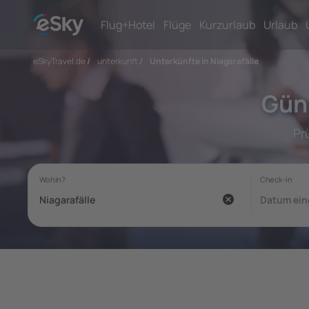
Flug+Hotel
Flüge
Kurzurlaub
Urlaub
eSkyTravel.de
/
unterkunft
/
Unterkünfte in Niagarafälle
Güns
Pr