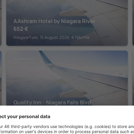
AAshram Hotel by Niagara River
652
€
Niagara Falls, 15 August 2026, 6 Nächte
NIAGARAFÄLLE
Quality Inn - Niagara Falls Blvd
704
€
Niagara Falls, 15 August 2026, 6 Nächte