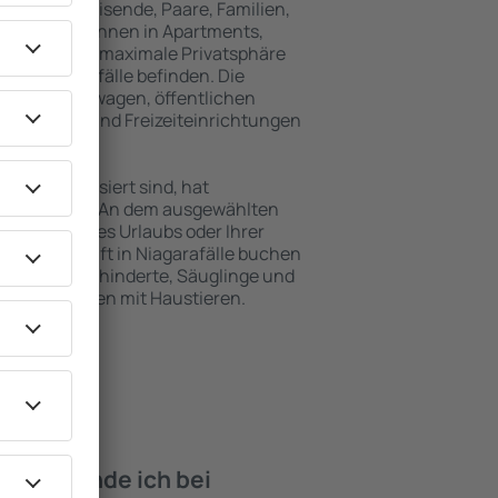
für Alleinreisende, Paare, Familien,
 Besucher können in Apartments,
achten, die maximale Privatsphäre
von Niagarafälle befinden. Die
ähe zu Mietwagen, öffentlichen
, Service- und Freizeiteinrichtungen
en Erholung.
en interessiert sind, hat
gebot für Sie. An dem ausgewählten
e während Ihres Urlaubs oder Ihrer
ie Unterkunft in Niagarafälle buchen
tungen für Behinderte, Säuglinge und
ende zusammen mit Haustieren.
iten finde ich bei