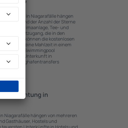
garafälle?
nterkünften in Niagarafälle hängen
n Objekts und der Anzahl der Sterne
e, Balkon, Klimaanlage, Tee- und
und Internetzugang, die in den
d. Besucher können die kostenlosen
t benutzen, eine Mahlzeit in einem
ein Hotel mit Swimmingpool
tzlich eine Unterkunft in
en Gästen Flughafentransfers
e Übernachtung in
 in Niagarafälle hängen von mehreren
sind Gasthäuser, Hostels und
 teuersten Unterkünfte in Hotels und