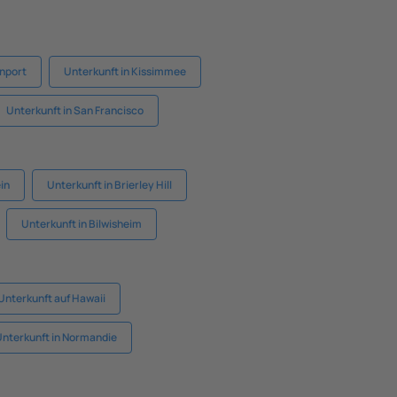
enport
Unterkunft in Kissimmee
Unterkunft in San Francisco
in
Unterkunft in Brierley Hill
Unterkunft in Bilwisheim
Unterkunft auf Hawaii
nterkunft in Normandie