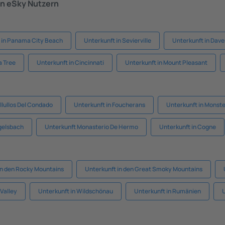
n eSky Nutzern
 in Panama City Beach
Unterkunft in Sevierville
Unterkunft in Dav
a Tree
Unterkunft in Cincinnati
Unterkunft in Mount Pleasant
llullos Del Condado
Unterkunft in Foucherans
Unterkunft in Monste
gelsbach
Unterkunft Monasterio De Hermo
Unterkunft in Cogne
in den Rocky Mountains
Unterkunft in den Great Smoky Mountains
Valley
Unterkunft in Wildschönau
Unterkunft in Rumänien
U