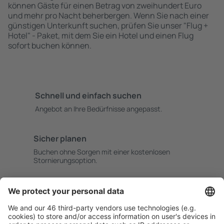
können Gäste für einen Betrag von zweihundert Euro
und mehr pro Nacht beherbergen. Wenn Sie nach einer
günstigen Unterkunft suchen, prüfen Sie unser "Flug +
Hotel" - Paket, mit dem Sie ein Hotel und einen Flug
sofort buchen können.
Schnell und einfach suchen
Angebot an Ihre Bedürfnisse angepasst.
Sicher planen
Buchen ohne Sorgen mit einer kostenlosen
Stornierungsoption.
Mehr sparen
Attraktive Preise und Spezialangebote für eingeloggte
Benutzer.