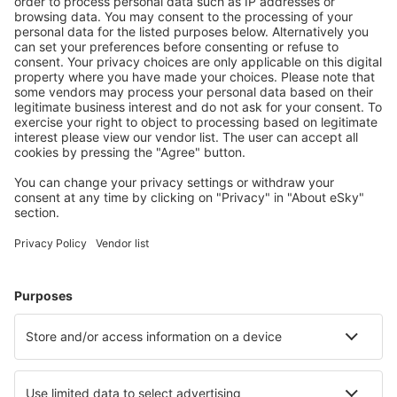
Unterkünfte, die Sie mögen
Wählen Sie aus über 1,3 Millionen Unterkünften: Hotels,
Hütten, Apartments und andere.
Meist gesuchte Hotels von eSky-Nutzern
Hotels in Südafrika - Beliebte Städte
Hotels in Kapstadt
Hotels in Pretoria
Hotels in Margate
Hotels in Sandton
Hotels in Johannesburg
Hotels in Port Alfred
Hotels in Salt Rock
Hotels in Mookgophong
Hotels in Barrydale
Hotels in Boksburg
Die besten Hotels - Städte