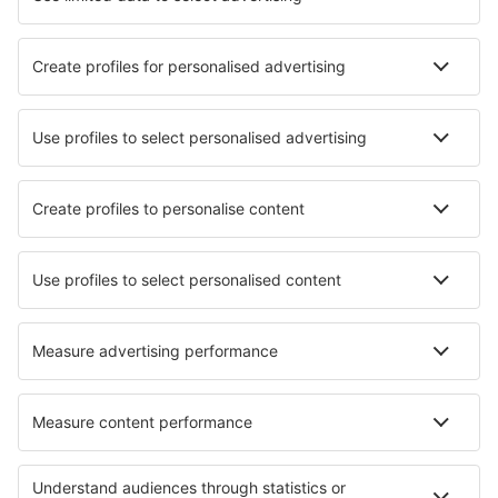
Hotels in Dernbach
Hotels in Appenheim
Hotels in Rosersberg
Hotels in Maho
Hotels in Rolling Hills Estates
Hotels in Wienerwald
Hotels in Penia di Canazei
Hotels in Tacoronte (Tenerife)
Hotels in Camborne
Hotels in Andezeno
Die besten Hotels - Regionen
Hotels im Walker Bay Naturschutzgebiet
Hotels im Waldschutzgebiet Woodbush Forest Reserve
Hotels in Kapstadt
Hotels im Timbavati Game Reserve
Hotels im Addo-Elefanten-Nationalpark