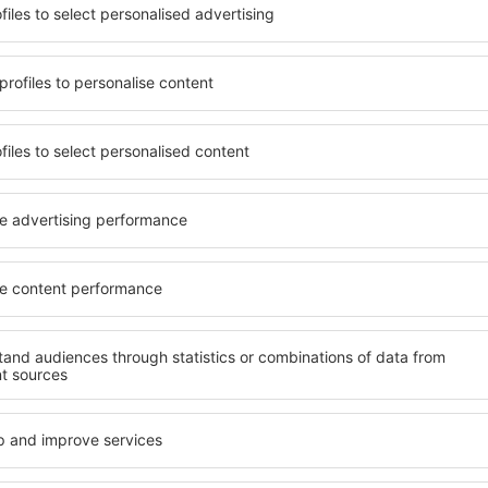
terschiedlichen
Angebot von vielen Objekten 
umige und komfortabel
Senioren und Gruppen. Die
len Annehmlichkeiten und
Hotels und Pensionen übern
er, wo sie während einer
bieten und sich im Zentrum
n können. Die Unterkünfte
Annehmlichkeiten wie die N
s auch in der Nähe des
Verkehrsmitteln, Geschäften
Stadtteilen oder Regionen
sind die Garantie einer gut
ine Unterkunft auf Euböa in
Ihren weiteren Vorhaben.
Wenn Sie an Luxusunterkünft
breites Angebot für Sie. An
nft auf Euböa gibt die
alles, was Sie während Ihre
rreichen des Ziels nach der
benötigen. Die Unterkunft a
inem Hotel, einer Wohnung
Einrichtungen für Behindert
ende suchen zu müssen.
für Reisende zusammen mit
Besuch von Euböa und Ihre
tmosphäre verlaufen.
fte auf Euböa
Welche Annehmlichke
Unterkünften auf E