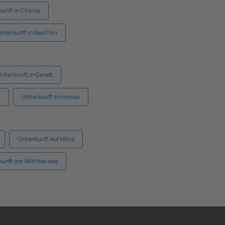
unft in Chania
nterkunft in Nea Pori
nterkunft in Gendt
a
Unterkunft in Hemse
Unterkunft auf Milos
kunft am Wörthersee