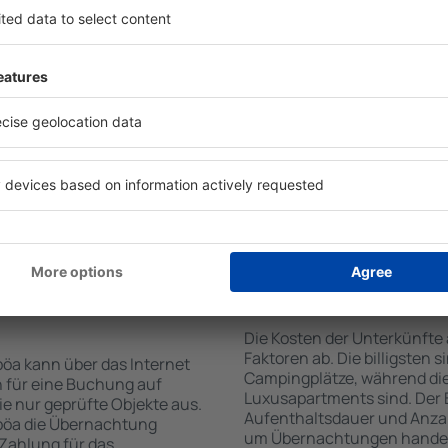
von der Suchmaschine nach
Die Annehmlichkeiten bei 
Check-In- und Check-Out-
der Art des ausgewählten Ob
hl der Anzahl der
Gäste nutzen Küchenzeile, 
n, welche Unterkünfte auf
Kaffeezubehör, Handtücher 
r Unterkunft wird durch
Unterkünften verfügbar sin
die Anzahl der Sterne, die
Parkplätze an der Unterkunf
zum Zentrum und die
Restaurant bestellen oder 
erleichtert. Dadurch
auswählen. Sie können zusä
eine Unterkunft auf Euböa
buchen, die den Gästen Flu
önnen je nach Bedarf eine
it dem Flug buchen.
te auf Euböa
Wie viel kostet ein
Die Kosten der Unterkünft
Faktoren ab. Die billigsten 
öa kann über das Internet
Campingplätze, während die
 für eine Buchung auf
Luxusapartments sind. Der 
e nur geprüfte Objekte aus.
Aufenthaltsdauer und Anzah
böa die Übernachtung
um Übernachtungen handelt,
 Zahlung für das