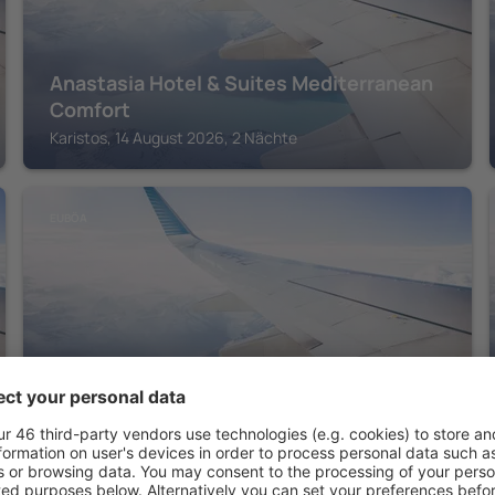
Anastasia Hotel & Suites Mediterranean
Comfort
Karistos, 14 August 2026, 2 Nächte
EUBÖA
Evia Riviera Resort by Anayia All Inclusive
Resorts
Eretria, 14 August 2026, 2 Nächte