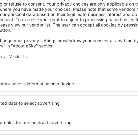
EUBÖA
Avantis Suites Hotel
Eretria, 14 August 2026, 2 Nächte
Mehr Angebote prüfen auf Euböa
a
Euböa – beste 
ie Unterkünfte für jede
Die Unterkünfte auf Euböa