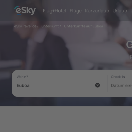
Flug+Hotel
Flüge
Kurzurlaub
Urlaub
eSkyTravel.de
/
unterkunft
/
Unterkünfte auf Euböa
G