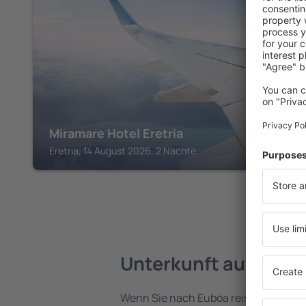
EUBÖA
Miramare Hotel Eretria
Eretria, 14 August 2026, 2 Nächte
Unterkunft auf Eubö
Wenn Sie nach Euböa reisen, finden S