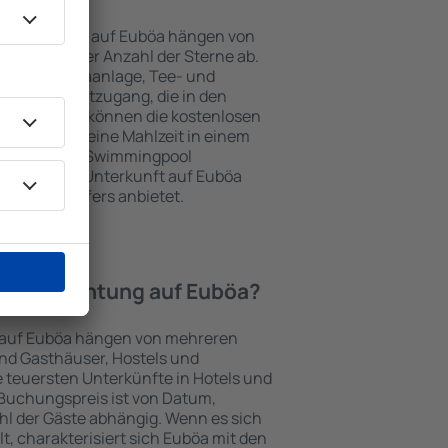
Unterkünften auf Euböa hängen von
jekts und der Anzahl der Sterne ab.
Balkon, Klimaanlage, Tee- und
und Internetzugang, die in den
d. Besucher können die kostenlosen
t benutzen, eine Mahlzeit in einem
ein Hotel mit Swimmingpool
tzlich eine Unterkunft auf Euböa
ghafentransfers anbietet.
e Übernachtung auf Euböa?
e auf Euböa hängen von mehreren
sind Gasthäuser, Hostels und
 teuersten Unterkünfte in Hotels und
Buchungspreis ist von Datum,
l der Gäste abhängig. Wenn es sich
 charakterisiert sich Euböa mit den