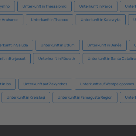
thymno
Unterkunft in Thessaloniki
Unterkunft in Paros
Unterk
in Archanes
Unterkunft in Thassos
Unterkunft in Kalavryta
U
rkunft in Saluda
Unterkunft in Uttum
Unterkunft in Denée
U
ft in Burjassot
Unterkunft in Rösrath
Unterkunft in Santa Catalin
 in Ios
Unterkunft auf Zakynthos
Unterkunft auf Westpeloponnes
Unterkunft in Kreis Iași
Unterkunft in Famagusta Region
Unter