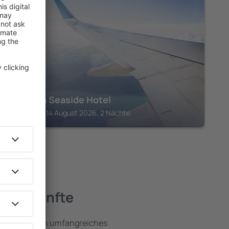
EUBÖA
Thalatta Seaside Hotel
Agia Anna, 14 August 2026, 2 Nächte
Unterkünfte
 umfassen ein umfangreiches