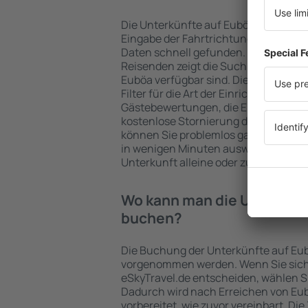
Die Unterkünfte auf Euböa werden 
Eingabe der Fahrtrichtung und der 
Daten schnell gefunden. Nach Auswa
Reisenden zeigt die Suchmaschine a
Euböa verfügbar sind. Die Auswahl de
Filter für die Art der Einrichtung und 
Gästebewertungen, die Entfernung 
kostenlose Stornierung der Buchung 
können Sie problemlos ganz einfach 
in wenigen Minuten auswählen. Sie k
Unterkunft alleine oder zusammen m
Wo kann man die Unterkünf
buchen?
Die Buchung der Unterkünfte auf Eub
vorgenommen werden. Wenn Sie sich
eSkyTravel.de entscheiden, wählen Si
Dadurch wird nach Erreichen von Eu
vorbereitet, wie zuvor vereinbart. Die