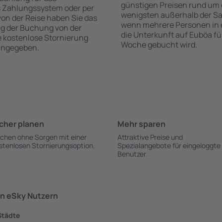
günstigen Preisen rund um 
s Zahlungssystem oder per
wenigsten außerhalb der Sa
 von der Reise haben Sie das
wenn mehrere Personen in
ng der Buchung von der
die Unterkunft auf Euböa fü
ie kostenlose Stornierung
Woche gebucht wird.
 angegeben.
cher planen
Mehr sparen
chen ohne Sorgen mit einer
Attraktive Preise und
stenlosen Stornierungsoption.
Spezialangebote für eingeloggte
Benutzer.
n eSky Nutzern
Städte