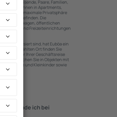
für Alleinreisende, Paare, Familien,
 Besucher können in Apartments,
achten, die maximale Privatsphäre
 von Euböa befinden. Die
ähe zu Mietwagen, öffentlichen
, Service- und Freizeiteinrichtungen
en Erholung.
en interessiert sind, hat Euböa ein
 dem ausgewählten Ort finden Sie
s Urlaubs oder Ihrer Geschäftsreise
uf Euböa buchen Sie in Objekten mit
e, Säuglinge und Kleinkinder sowie
 Haustieren.
iten finde ich bei
uböa?