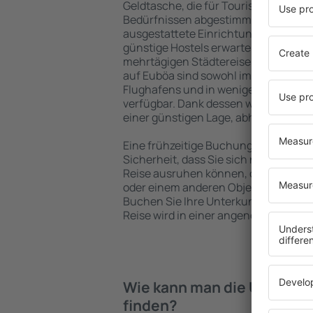
Geldtasche, die für Touristen mit un
Bedürfnissen abgestimmt sind. Gerä
ausgestattete Einrichtungen mit vie
günstige Hostels erwarten die Besuch
mehrtägigen Städtereise übernachte
auf Euböa sind sowohl im Zentrum al
Flughafens und in weniger beliebten 
verfügbar. Dank dessen wählen Sie e
einer günstigen Lage, abhängig von 
Eine frühzeitige Buchung der Unterku
Sicherheit, dass Sie sich nach dem E
Reise ausruhen können, ohne nach e
oder einem anderen Objekt für Reis
Buchen Sie Ihre Unterkunft vor dem 
Reise wird in einer angenehmeren A
Wie kann man die Unterkün
finden?