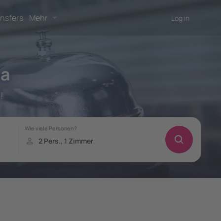
nsfers
Mehr
Log in
öa
!