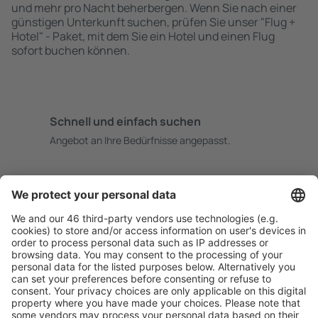
und mehr pro Nacht beherbergen. Wenn Sie nach einer
günstigen Unterkunft suchen, prüfen Sie unser "Flug +
Hotel" - Paket, mit dem Sie ein Hotel und einen Flug
sofort buchen können.
Schnell und einfach suchen
Angebot an Ihre Bedürfnisse angepasst.
Sicher planen
Buchen ohne Sorgen mit einer kostenlosen
Stornierungsoption.
Mehr sparen
Attraktive Preise und Spezialangebote für eingeloggte
Benutzer.
Unterkünfte, die Sie mögen