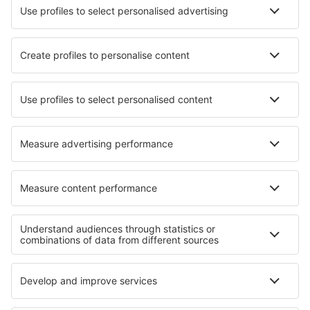
Hotels in Saix
Hotels in Ergoldsbach
Hotels in Passo Fundo
Hotels in Steinheim am Albuch
Hotels in Koulamoutou
Hotels in Currency Creek
Hotels in Weldon
Hotels in Conca Specchiulla
Hotels in Arroyo del Ojanco
Hotels Darsham
Die besten Hotels - Regionen
Hotels in Abu Dhabi
Hotels in Vereinigte Arabische Emirate
Hotels an der Gold Coast
Hotels auf den Britischen Jungferninseln
Hotels auf Karpathos
Hotels in Chiapas
Hotels in Davos-Klosters