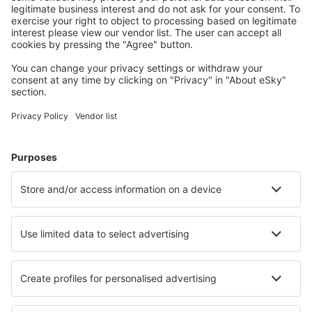
Wählen Sie aus über 1,3 Millionen Unterkünften: Hotels,
Hütten, Apartments und andere.
Meist gesuchte Hotels von eSky-Nutzern
Hotels in Vereinigte Arabische Emirate - Beliebte Städte
Hotels in Dubai
Hotels in Abu Dhabi
Hotels in Schardscha
Hotels in Ras Al Khaimah
Hotels in Ajman
Hotels in Khor Fakkan
Hotels in Madinat Zayed
Hotels in Delma Island
Hotels in Al Ruwais
Hotels in Al Jazira
Die besten Hotels - Städte