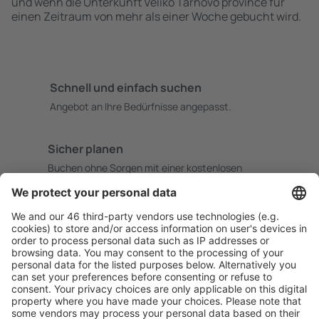
und wenn die Unterkunft Veliko Tarnovo province für
einen Zeitraum von mehr als einer Woche gebucht wird.
Schnell und einfach suchen
Angebot an Ihre Bedürfnisse angepasst.
Sicher planen
Buchen ohne Sorgen mit einer kostenlosen
Stornierungsoption.
Mehr sparen
Attraktive Preise und Spezialangebote für eingeloggte
Benutzer.
Unterkünfte, die Sie mögen
Wählen Sie aus über 1,3 Millionen Unterkünften: Hotels,
Hütten, Apartments und andere.