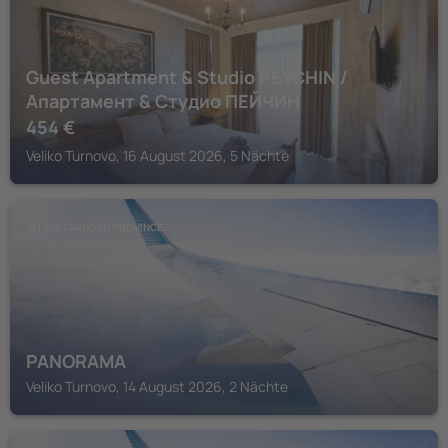
Guest Apartment & Studio PEYCHIN /
Апартамент & Студио ПЕЙЧИН
454
€
Veliko Turnovo, 16 August 2026, 5 Nächte
VELIKO TARNOVO PROVINCE
PANORAMA
Veliko Turnovo, 14 August 2026, 2 Nächte