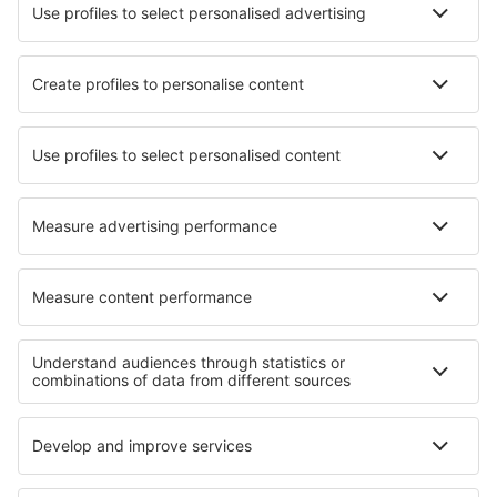
Unterkunft in Dinnet
Unterkunft in Swietochlowice
Unterkunft in Pekin
Unterkunft in Dunster
Unterkunft in Racova
Unterkunft in Karteros
Unterkunft in Aspley Guise
Unterkunft in Gladwyne
Die besten Unterkünfte - Regionen
Unterkunft in Kreis Welingrad
Unterkunft in Westliche Rhodopen
Unterkunft in Dobrich
Unterkunft in Plovdiv
Unterkunft in Stara Zagora
Unterkunft in Exuma
Unterkunft in Louisiana
Unterkunft in Libertador
Unterkunft in Arwa
Unterkunft in Delaware Beaches