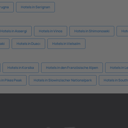
rugna
Hotels in Serignan
Hotels in Assergi
Hotels in Vinos
Hotels in Shimonoseki
Hot
aki
Hotels in Duacı
Hotels in Vielsalm
Hotels in Korsika
Hotels in den Französische Alpen
Hotels in L
 in Pikes Peak
Hotels in Slowinzischer Nationalpark
Hotels in Sout