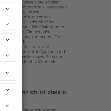
e ein All-Inclusive-Hotel erfüllen
 Agneaux garantieren den Hotelgästen
ce und eine Reihe von
tige Unterkünfte mit gutem
zeichnete Lage in der Nähe der
eiten in Agneaux. Die Gäste können
 nutzen und ein Zimmer oder
hren Erwartungen entspricht. Ein
mfasst ebenfalls
 SPA oder Fitnesszone und
e besten Unterkünfte in Agneaux sind
für Paare, Familien sowie Personen,
r Schulungen für ihre Mitarbeiter
iten kann ich in Hotels in
Einrichtungen mit verschiedenen