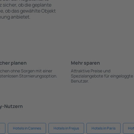
z sicher, ob die geplante
ie, ob das gewählte Objekt
hung anbietet.
cher planen
Mehr sparen
chen ohne Sorgen mit einer
Attraktive Preise und
stenlosen Stornierungsoption.
Spezialangebote für eingeloggte
Benutzer.
ky-Nutzern
a
Hotels in Cannes
Hotels in Frejus
Hotels in Paris
Hot