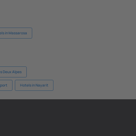
els in Massarosa
es Deux Alpes
hport
Hotels in Nayarit