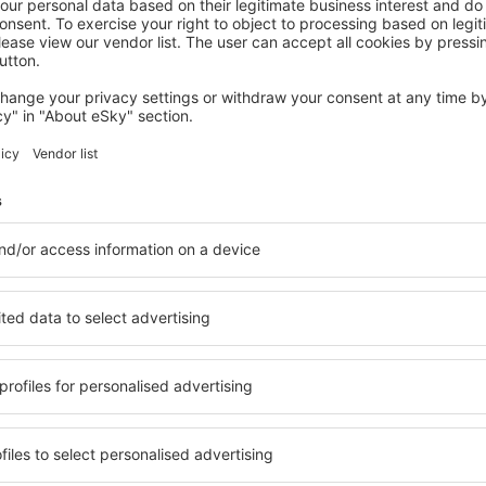
SAINT-LO
Hotel des Remparts
Saint-Lo, 14 August 2026, 2 Nächte
Mehr Hotels ansehen in Agneaux
Agneaux – best
e Unterkunftsbasis, in der
Umfassender Service und ein