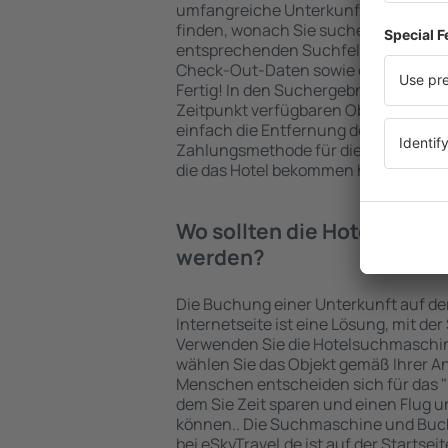
umfangreiche Unterkunftsbasis garan
finden, wonach Sie suchen. Geben Sie
entsprechenden Suchfelder ein, wähl
Check-Out-Daten sowie die Anzahl d
Fertig! In den Suchergebnissen wer
Zeitpunkt verfügbaren Objekte angez
einfach die Entfernung des Hotels v
Zahlungsmethode für die Unterkunft 
die das Hotel bekommen hat, überprü
Wo sollten die Hotels in i
werden?
Die Buchung einer Unterkunft auf de
Internetseite ist eine Lösung, mit der
Verwenden Sie die Hotelsuchmaschin
wählen Sie das Objekt gemäß Ihrer A
Menschen entscheiden sich für das "F
dem Sie Zeit sparen und einen Flug u
können.. Die Suchmaschine und Buc
bei eSkyTravel.de ist auf der Startsei