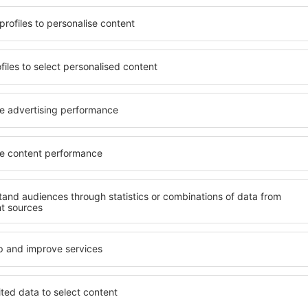
t, die seinen Erwartungen
wichtigsten Bedingungen, di
l mit hohem Standard und
muss. Die besten Hotels in
els aus, die eine intime
einen hervorragenden Servi
e garantieren? in Agneaux
Annehmlichkeiten. Hochwer
 Geldtasche buchen! Wählen
Standard bieten eine ausge
ard des Hotels sowie die
wichtigsten Sehenswürdigk
 aus und die Möglichkeit
die kostenlosen Parkplätze
uchung. Hotels in Agneaux
Apartment auswählen, das i
 beliebtesten
Hotel mit hohem Standard u
der Masse. Perfekt für
abwechslungsreiches Menü,
usgangspunkt für Ausflüge
Attraktionen für Kinder. Di
el für sich aus und bereiten
eine hervorragende Lösung 
er Geschäftsreise vor!
die geschäftlich reisen ode
organisieren möchten.
 in Agneaux finden?
Welche Annehmlichke
in Agneaux finden?
ux zu finden, ist die
für Unterkünfte. Eine
Hotels in in Agneaux sind 