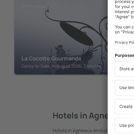
CERISY-LA-SALLE
La Cocotte Gourmande
Cerisy-la-Salle, 14 August 2026, 2 Nächte
Hotels in Agneaux
Hotels in Agneaux sind eine vielfältig