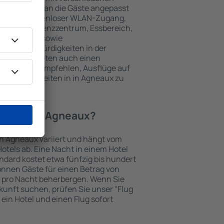
keiten, die an die Gäste angepasst
 gehören kostenloser WLAN-Zugang,
mmer, Konferenzzentrum, Essbereich,
 Parkplätze sowie
er Sehenswürdigkeiten in der
chtungen bieten auch einen
en an oder empfehlen, Ausflüge auf
enswürdigkeiten in in Agneaux zu
Hotel in in Agneaux?
 in Agneaux variiert und hängt vom
otels ab. Eine Nacht in einem Hotel
dard kostet etwa fünfzig bis hundert
önnen Gäste für einen Betrag von
 pro Nacht beherbergen. Wenn Sie
kunft suchen, prüfen Sie unser "Flug
e ein Hotel und einen Flug sofort