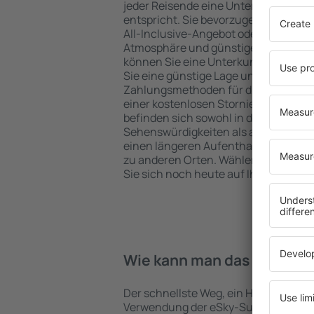
jeder Reisende eine Unterkunft finde
entspricht. Sie bevorzugen ein Hote
All-Inclusive-Angebot oder wählen Hot
Atmosphäre und günstige Unterkünft
können Sie eine Unterkunft für jede
Sie eine günstige Lage und den Stand
Zahlungsmethoden für die Unterkunft
einer kostenlosen Stornierung der B
befinden sich sowohl in der Nähe der
Sehenswürdigkeiten als auch abseits 
einen längeren Aufenthalt und als A
zu anderen Orten. Wählen Sie ein Hot
Sie sich noch heute auf Ihre Reise od
Wie kann man das Hotel in
Der schnellste Weg, ein Hotel in Agnea
Verwendung der eSky-Suchmaschine 