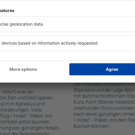
tiert, dass Sie gerade das
Standards sowie Annehmlich
 den Reiseort in die
sind . Zu den beliebtesten
en Sie die Check-In- und
SPA-Zone, Bar / Safe im Zi
er Gäste und Zimmer aus.
Kinderspielecke, kostenlose
den die zum angegebenen
Informationsbroschüren üb
eigt. Sie können ganz
Umgebung. Einige der Einri
om Zentrum, die
Transport vom/zum Flughaf
oder die Anzahl der Sterne,
den Spuren der größten Seh
fen.
unternehmen.
n Agneaux gebucht
Wie viel kostet ein 
Der Preis pro Unterkunft in
Standard und der Lage des H
r eSkyTravel.de-
mit durchschnittlichem Stan
 Sie Zeit und Geld sparen.
Euro. Fünf-Sterne-Hotels k
e in in Agneaux und
zweihundert Euro und mehr
nforderungen. Viele
nach einer günstigen Unter
lug + Hotel" -Paket, mit
+ Hotel" - Paket, mit dem Si
nd Hotel sofort buchen
buchen können.
hung von günstigen Hotels
te auf der Registerkarte