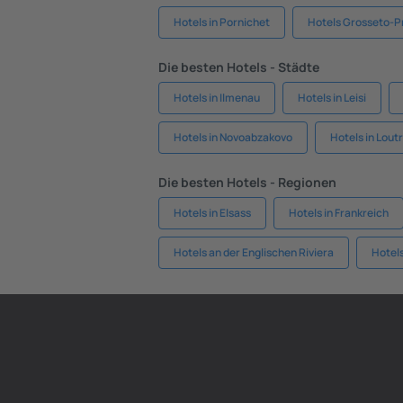
Hotels in Pornichet
Hotels Grosseto-P
Die besten Hotels - Städte
Hotels in Ilmenau
Hotels in Leisi
Hotels in Novoabzakovo
Hotels in Loutr
Die besten Hotels - Regionen
Hotels in Elsass
Hotels in Frankreich
Hotels an der Englischen Riviera
Hotels