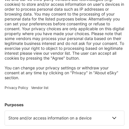
Mehr sparen
Attraktive Preise und Spezialangebote für eingeloggte
Benutzer.
Unterkünfte, die Sie mögen
Wählen Sie aus über 1,3 Millionen Unterkünften: Hotels,
Hütten, Apartments und andere.
Meist gesuchte Unterkünfte von eSky Nutzern
Unterkünfte in Großbritannien - Beliebte Städte
Unterkunft in Edinburgh
Unterkunft in Manchester
Unterkunft in Liverpool
Unterkunft in London
Unterkunft in Birmingham
Unterkunft in Coventry