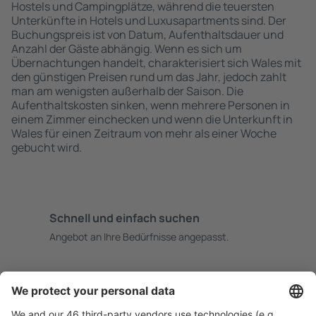
Hostels und Campingplätze, während die teuersten
Unterkünfte in Hotels und Luxusapartments sind. Der
Buchungspreis ist von Datum, Aufenthaltsdauer und
Anzahl der Gäste abhängig. Wenn es sich um
Übernachtungen handelt, charakterisiert sich Wales mit
den günstigen Preisen rund um das Jahr, jedoch zahlt
man am wenigsten außerhalb der Saison. Die
Aufenthaltskosten sinken, wenn mehrere Personen in
einem Zimmer einchecken und wenn die Unterkunft in
Wales für einen Zeitraum von mehr als einer Woche
gebucht wird.
Schnell und einfach suchen
Angebot an Ihre Bedürfnisse angepasst.
Sicher planen
Buchen ohne Sorgen mit einer kostenlosen
Stornierungsoption.