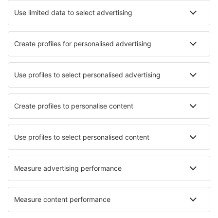
Unterkunft in Bude
Unterkunft in Bournemouth
Unterkunft in Looe
Unterkunft in Salford
Die besten Unterkünfte - Städte
Unterkunft in Uxbridge
Unterkunft in Mitchell
Unterkunft in Alcalá de Gurrea
Unterkunft in Aminne
Unterkunft in Sarajevo
Unterkunft in Greencastle
Unterkunft in Halblech
Unterkunft in Rava
Unterkunft in Zechlin Dorf
Unterkunft in Sankt Stefan
Die besten Unterkünfte - Regionen
Unterkunft in Southport
Unterkunft in Nordirland