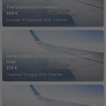
The Grand Hotel Swansea
468
€
Swansea, 10 September 2026, 3 Nächte
WALES
Delta Hotels by Marriott St. Pierre Country
Club
372
€
Chepstow, 15 August 2026, 3 Nächte
WALES