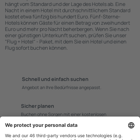
hängt vom Standard und der Lage des Hotels ab. Eine
Nacht in einem Hotel mit durchschnittlichem Standard
kostet etwa fünfzig bis hundert Euro. Fünf-Sterne-
Hotels können Gäste für einen Betrag von zweihundert
Euro und mehr pro Nacht beherbergen. Wenn Sie nach
einer günstigen Unterkunft suchen, prüfen Sie unser
"Flug + Hotel" - Paket, mit dem Sie ein Hotel und einen
Flug sofort buchen können.
Schnell und einfach suchen
Angebot an Ihre Bedürfnisse angepasst.
Sicher planen
Buchen ohne Sorgen mit einer kostenlosen
Stornierungsoption.
Mehr sparen