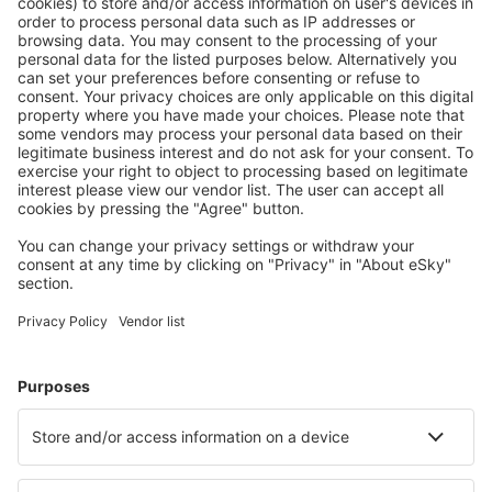
Attraktive Preise und Spezialangebote für eingeloggte
Benutzer.
Unterkünfte, die Sie mögen
Wählen Sie aus über 1,3 Millionen Unterkünften: Hotels,
Hütten, Apartments und andere.
Meist gesuchte Hotels von eSky-Nutzern
Hotels in Deutschland - Beliebte Städte
Hotels in Heringsdorf
Hotels Westerhever
Hotels in Grömitz
Hotels in Westerland
Hotels in Zingst
Hotels in Horumersiel
Hotels in Wiesbaden
Hotels in Alt Bukow