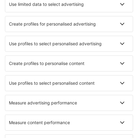
Hotels in Flensburg
Hotels in Wilhelmshaven
Die besten Hotels - Städte
Hotels in Xirostérnion
Hotels in Cornu de Jos
Hotels in Otopeni
Hotels in Rionegro
Hotels in Los Reartes
Hotels in Wuyi
Hotels in Edsbro
Hotels in Rabastens
Hotels in Big Sandy
Hotels in Loudonville
Die besten Hotels - Regionen
Hotels in Berchtesgaden
Hotels an der Ostseeküste
Hotels in der Sächsischen Schweiz
Hotels in den Bayerischen Alpen
Hotels auf Usedom