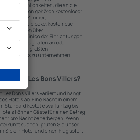
wie Annehmlichkeiten, die an die
en beliebtesten gehören kostenloser
r / Safe im Zimmer,
ch, Kinderspielecke, kostenlose
onsbroschüren über
Umgebung. Einige der Einrichtungen
rt vom/zum Flughafen an oder
n Spuren der größten
es Bons Villers zu unternehmen.
otel in in Les Bons Villers?
n Les Bons Villers variiert und hängt
es Hotels ab. Eine Nacht in einem
m Standard kostet etwa fünfzig bis
Hotels können Gäste für einen Betrag
mehr pro Nacht beherbergen. Wenn
nterkunft suchen, prüfen Sie unser
em Sie ein Hotel und einen Flug sofort