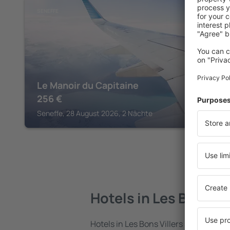
SENEFFE
Le Manoir du Capitaine
256
€
Seneffe, 28 August 2026, 2 Nächte
Hotels in Les Bons Vi
Hotels in Les Bons Villers sind eine vi