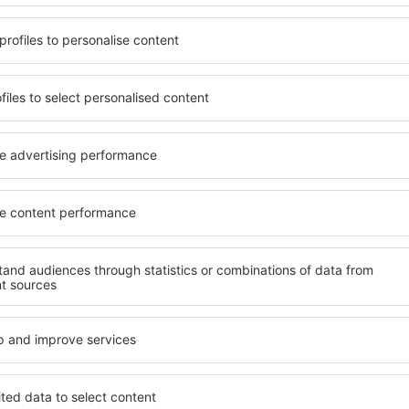
ndet, die seinen
wichtigsten Bedingungen, di
gen ein Hotel mit hohem
muss. Die besten Hotels in L
der wählen Hotels aus, die
Hotelgästen einen hervorra
e Unterkünfte garantieren?
Annehmlichkeiten. Hochwer
nterkunft für jede
Standard bieten eine ausge
 günstige Lage und den
wichtigsten Sehenswürdigkei
ngsmethoden für die
können die kostenlosen Par
iner kostenlosen
Apartment auswählen, das i
es Bons Villers befinden
Hotel mit hohem Standard u
sten Sehenswürdigkeiten als
abwechslungsreiches Menü,
einen längeren Aufenthalt
Attraktionen für Kinder. Di
 zu anderen Orten. Wählen
Villers sind eine hervorrag
en Sie sich noch heute auf
Personen, die geschäftlich 
Mitarbeiter organisieren m
n Les Bons Villers
Welche Annehmlichke
in Les Bons Villers f
ns Villers zu finden, ist die
Hotels in in Les Bons Viller