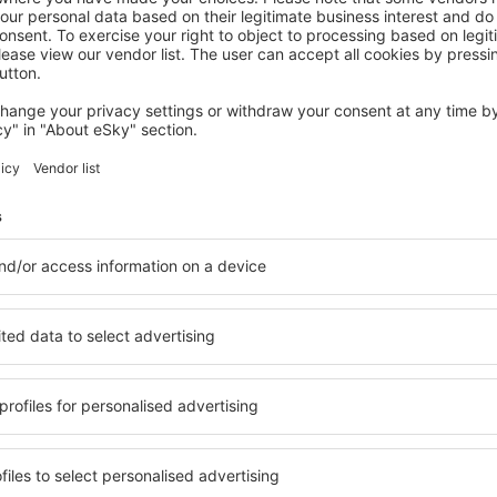
MONT-SAINT-GUIBERT
Hôtel Piano 2
224
€
Mont-Saint-Guibert, 14 August 2026, 2 Nächte
Mehr Hotels ansehen in Les Bons Villers
llers
Les Bons Villers
elfältige Unterkunftsbasis, in
Umfassender Service und ein