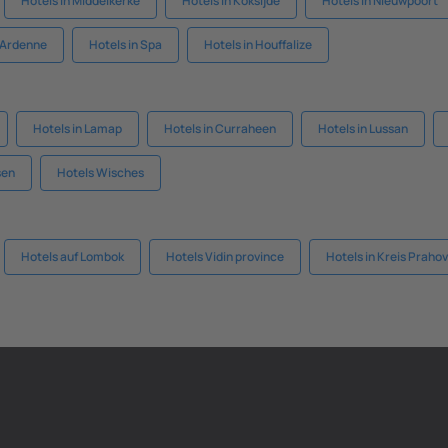
Hotels in Middelkerke
Hotels in Koksijde
Hotels in Nieuwpoort
-Ardenne
Hotels in Spa
Hotels in Houffalize
Hotels in Lamap
Hotels in Curraheen
Hotels in Lussan
sen
Hotels Wisches
Hotels auf Lombok
Hotels Vidin province
Hotels in Kreis Praho