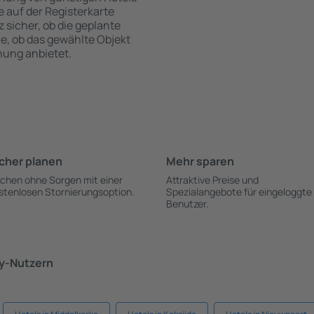
te auf der Registerkarte
z sicher, ob die geplante
ie, ob das gewählte Objekt
hung anbietet.
cher planen
Mehr sparen
chen ohne Sorgen mit einer
Attraktive Preise und
stenlosen Stornierungsoption.
Spezialangebote für eingeloggte
Benutzer.
ky-Nutzern