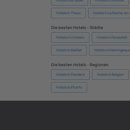
Hotels in Brüssel
Hotels in Ostende
Hotels in Theux
Hotels in La Roche-en
Die besten Hotels - Städte
Hotels in Uluwatu
Hotels in Fenouillet
Hotels in Maillat
Hotels in Helminghau
Die besten Hotels - Regionen
Hotels in Flanders
Hotels in Belgien
Hotels auf Korfu