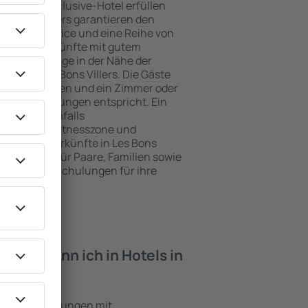
e ein All-Inclusive-Hotel erfüllen
es Bons Villers garantieren den
genden Service und eine Reihe von
tige Unterkünfte mit gutem
zeichnete Lage in der Nähe der
ten in Les Bons Villers. Die Gäste
kplätze nutzen und ein Zimmer oder
hren Erwartungen entspricht. Ein
mfasst ebenfalls
 SPA oder Fitnesszone und
e besten Unterkünfte in Les Bons
ende Lösung für Paare, Familien sowie
reisen oder Schulungen für ihre
öchten.
iten kann ich in Hotels in
inden?
s sind Einrichtungen mit