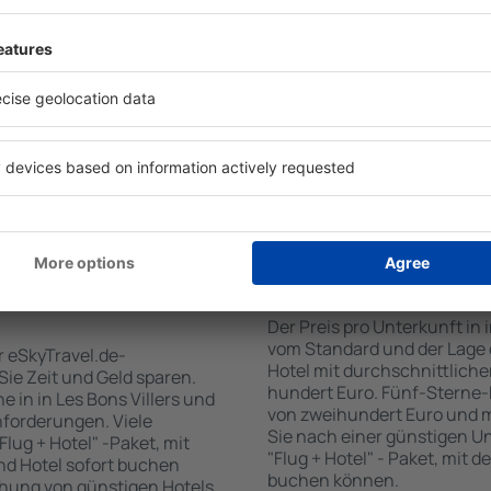
für Unterkünfte. Eine
verschiedenen Standards so
tiert, dass Sie gerade das
Gäste angepasst sind . Zu d
 den Reiseort in die
WLAN-Zugang, SPA-Zone, Ba
en Sie die Check-In- und
Konferenzzentrum, Essberei
er Gäste und Zimmer aus.
Parkplätze sowie Informati
den die zum angegebenen
Sehenswürdigkeiten in der 
eigt. Sie können ganz
bieten auch einen Transpo
om Zentrum, die
empfehlen, Ausflüge auf de
oder die Anzahl der Sterne,
Sehenswürdigkeiten in in L
fen.
Les Bons Villers
Wie viel kostet ein H
Der Preis pro Unterkunft in i
vom Standard und der Lage d
r eSkyTravel.de-
Hotel mit durchschnittliche
 Sie Zeit und Geld sparen.
hundert Euro. Fünf-Sterne-
in in Les Bons Villers und
von zweihundert Euro und 
nforderungen. Viele
Sie nach einer günstigen U
lug + Hotel" -Paket, mit
"Flug + Hotel" - Paket, mit d
nd Hotel sofort buchen
buchen können.
hung von günstigen Hotels