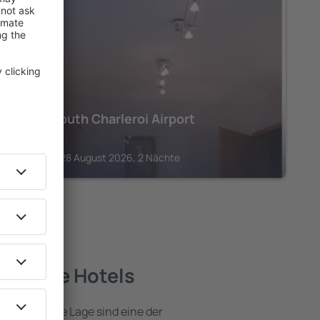
CHARLEROI
Hotel South Charleroi Airport
206
€
Charleroi, 28 August 2026, 2 Nächte
 – beste Hotels
e attraktive Lage sind eine der