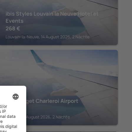
ibis Styles Louvain la Neuve Hotel et
Events
268
€
Louvain-la-Neuve, 14 August 2026, 2 Nächte
FLEURUS
Ibis budget Charleroi Airport
164
€
Fleurus, 14 August 2026, 2 Nächte