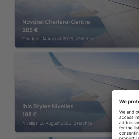
Novotel Charleroi Centre
205
€
Charleroi, 14 August 2026, 2 Nächte
NIVELLES
ibis Styles Nivelles
188
€
Nivelles, 28 August 2026, 2 Nächte