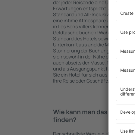
der jeder Reisende eine Unterkunft fi
Erwartungen entspricht. Sie bevorzu
Standard und All-Inclusive-Angebot o
eine intime Atmosphäre und günstig
in Les Bons Villers können Sie eine U
Geldtasche buchen! Wählen Sie eine
Standard des Hotels sowie die Zahlu
Unterkunft aus und die Möglichkeit e
Stornierung der Buchung. Hotels in L
sich sowohl in der Nähe der beliebte
auch abseits der Masse. Perfekt für 
und als Ausgangspunkt für Ausflüge
Sie ein Hotel für sich aus und bereit
Ihre Reise oder Geschäftsreise vor!
Wie kann man das Hotel in i
finden?
Der schnellste Weg, ein Hotel in Les Bo