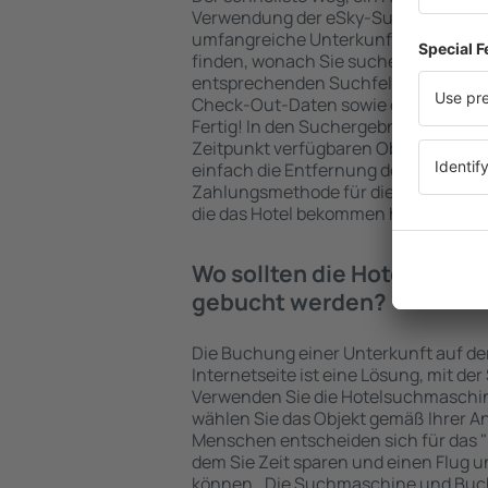
Verwendung der eSky-Suchmaschine 
umfangreiche Unterkunftsbasis garan
finden, wonach Sie suchen. Geben Sie
entsprechenden Suchfelder ein, wähl
Check-Out-Daten sowie die Anzahl d
Fertig! In den Suchergebnissen wer
Zeitpunkt verfügbaren Objekte angez
einfach die Entfernung des Hotels v
Zahlungsmethode für die Unterkunft 
die das Hotel bekommen hat, überprü
Wo sollten die Hotels in in 
gebucht werden?
Die Buchung einer Unterkunft auf de
Internetseite ist eine Lösung, mit der
Verwenden Sie die Hotelsuchmaschine 
wählen Sie das Objekt gemäß Ihrer A
Menschen entscheiden sich für das "F
dem Sie Zeit sparen und einen Flug u
können.. Die Suchmaschine und Buc