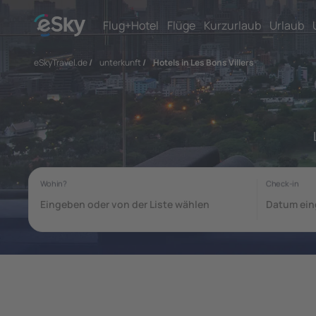
Flug+Hotel
Flüge
Kurzurlaub
Urlaub
eSkyTravel.de
/
unterkunft
/
Hotels in Les Bons Villers