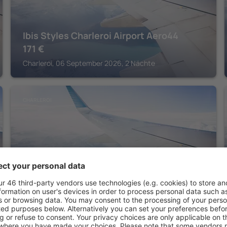
Ibis Styles Charleroi Airport Aero44
171
€
Charleroi, 06 September 2026, 2 Nächte
CHARLEROI
Ibis Charleroi Centre Gare
162
€
Charleroi, 28 August 2026, 2 Nächte