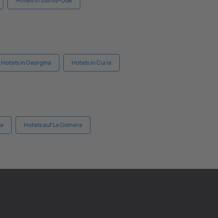
Hotels in Sainte-Ode
Hotels in Georgina
Hotels in Curia
va
Hotels auf La Gomera