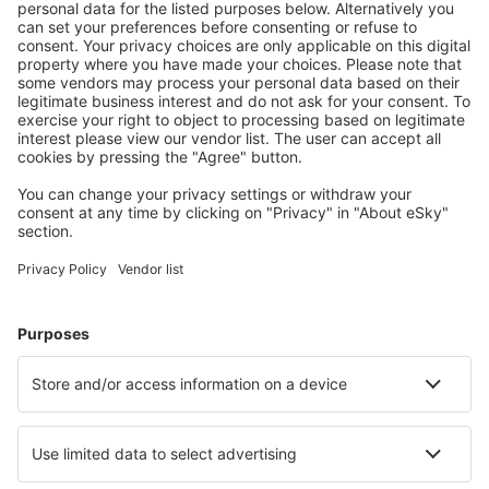
Mehr sparen
Attraktive Preise und Spezialangebote für eingeloggte
Benutzer.
Unterkünfte, die Sie mögen
Wählen Sie aus über 1,3 Millionen Unterkünften: Hotels,
Hütten, Apartments und andere.
Meist gesuchte Hotels von eSky-Nutzern
Hotels in Frankreich - Beliebte Städte
Hotels in Nizza
Hotels in Paris
Hotels in Le Cap d`Agde
Hotels in Cannes
Hotels in Frejus
Hotels in Saint-Hilaire-de-Riez
Hotels Gouzon