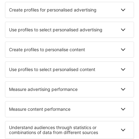
Hotels in Villers-sur-Mer
Hotels in Albi
Hotels in Tignes
Die besten Hotels - Städte
Hotels in Sortavala
Hotels in Ohrid
Hotels in Bedsted Thy
Hotels in Candolim
Hotels in Lyso
Hotels in Crudwell
Hotels in Terre Hill
Hotels in Sassano
Hotels in Gars am Kamp
Hotels in Roggentin
Die besten Hotels - Regionen
Hotels in Elsass
Hotels in Valmeinier
Hotels in Ile-de-France
Hotels in Alpe d'Huez
Hotels in Côte d’Azur
Hotels in Slowinzischer Nationalpark