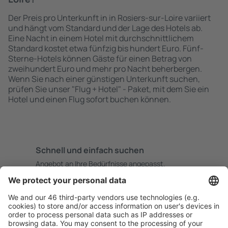
Der Preis pro Unterkunft in in Rosiers-sur-Loire variiert
und hängt vom Standard und der Lage des Hotels ab.
Eine Nacht in einem Hotel mit durchschnittlichem
Standard kostet etwa fünfzig bis hundert Euro. Fünf-
Sterne-Hotels können Gäste für einen Betrag von
zweihundert Euro und mehr pro Nacht beherbergen.
Wenn Sie nach einer günstigen Unterkunft suchen,
prüfen Sie unser "Flug + Hotel" - Paket, mit dem Sie ein
Hotel und einen Flug sofort buchen können.
Schnell und einfach suchen
Angebot an Ihre Bedürfnisse angepasst.
Sicher planen
Buchen ohne Sorgen mit einer kostenlosen
Stornierungsoption.