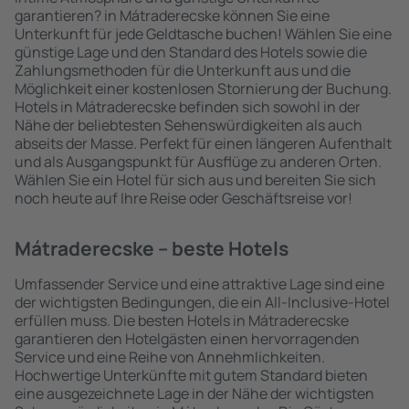
garantieren? in Mátraderecske können Sie eine
Unterkunft für jede Geldtasche buchen! Wählen Sie eine
günstige Lage und den Standard des Hotels sowie die
Zahlungsmethoden für die Unterkunft aus und die
Möglichkeit einer kostenlosen Stornierung der Buchung.
Hotels in Mátraderecske befinden sich sowohl in der
Nähe der beliebtesten Sehenswürdigkeiten als auch
abseits der Masse. Perfekt für einen längeren Aufenthalt
und als Ausgangspunkt für Ausflüge zu anderen Orten.
Wählen Sie ein Hotel für sich aus und bereiten Sie sich
noch heute auf Ihre Reise oder Geschäftsreise vor!
Mátraderecske – beste Hotels
Umfassender Service und eine attraktive Lage sind eine
der wichtigsten Bedingungen, die ein All-Inclusive-Hotel
erfüllen muss. Die besten Hotels in Mátraderecske
garantieren den Hotelgästen einen hervorragenden
Service und eine Reihe von Annehmlichkeiten.
Hochwertige Unterkünfte mit gutem Standard bieten
eine ausgezeichnete Lage in der Nähe der wichtigsten