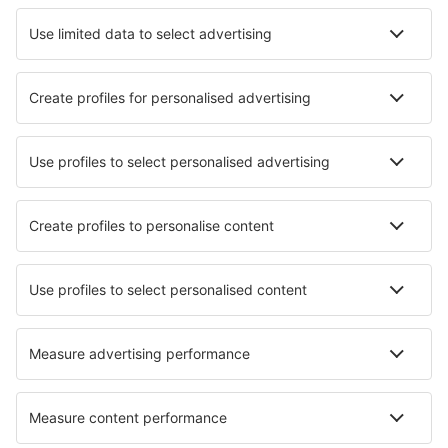
Hotels in Kőröshegy
Hotels in Teleki
Die besten Hotels - Städte
Hotels in Lavernat
Hotels in Câmara de Lobos
Hotels in Oostzaan
Hotels in Bad Berneck im Fichtelgebirge
Hotels in Old Bar
Hotels in Castelnau-de-Montmiral
Hotels in Poole
Hotels in Arapiraca
Hotels in Ny
Hotels in Fort Hood
Die besten Hotels - Regionen
Hotels in Nordungarn
Hotels in Balaton
Hotels in Northern Hungarian Plains