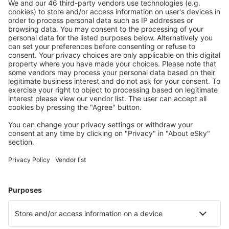
Mehr sparen
Attraktive Preise und Spezialangebote für eingeloggte
Benutzer.
Unterkünfte, die Sie mögen
Wählen Sie aus über 1,3 Millionen Unterkünften: Hotels,
Hütten, Apartments und andere.
Meist gesuchte Hotels von eSky-Nutzern
Hotels in Ungarn - Beliebte Städte
Hotels in Siofok
Hotels in Heviz
Hotels in Balatonmariafurdo
Hotels in Hajduszoboszlo
Hotels in Budapest
Hotels in Tiszaug
Hotels Gyekenyes
Hotels in Szentantalfa