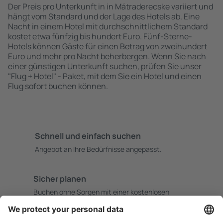
Der Preis pro Unterkunft in in Mátraderecske variiert und
hängt vom Standard und der Lage des Hotels ab. Eine
Nacht in einem Hotel mit durchschnittlichem Standard
kostet etwa fünfzig bis hundert Euro. Fünf-Sterne-
Hotels können Gäste für einen Betrag von zweihundert
Euro und mehr pro Nacht beherbergen. Wenn Sie nach
einer günstigen Unterkunft suchen, prüfen Sie unser
"Flug + Hotel" - Paket, mit dem Sie ein Hotel und einen
Flug sofort buchen können.
Schnell und einfach suchen
Angebot an Ihre Bedürfnisse angepasst.
Sicher planen
Buchen ohne Sorgen mit einer kostenlosen
Stornierungsoption.