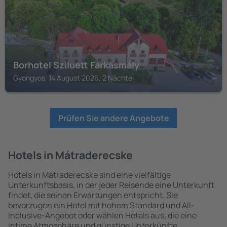
Borhotel Sziluett Farkasmály
Gyongyos, 14 August 2026, 2 Nächte
Prüfen Sie andere Angebote
Hotels in Mátraderecske
Hotels in Mátraderecske sind eine vielfältige
Unterkunftsbasis, in der jeder Reisende eine Unterkunft
findet, die seinen Erwartungen entspricht. Sie
bevorzugen ein Hotel mit hohem Standard und All-
Inclusive-Angebot oder wählen Hotels aus, die eine
intime Atmosphäre und günstige Unterkünfte