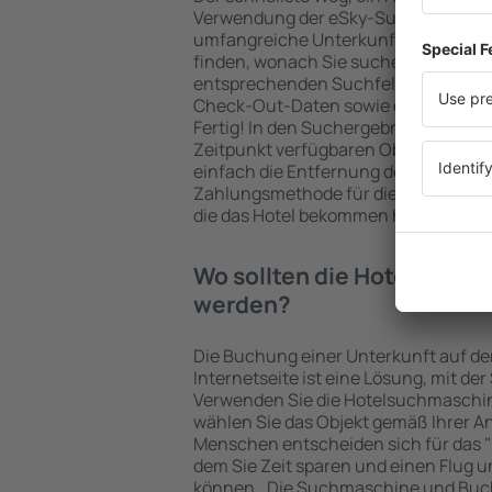
Verwendung der eSky-Suchmaschine 
umfangreiche Unterkunftsbasis garan
finden, wonach Sie suchen. Geben Sie
entsprechenden Suchfelder ein, wähl
Check-Out-Daten sowie die Anzahl d
Fertig! In den Suchergebnissen wer
Zeitpunkt verfügbaren Objekte angez
einfach die Entfernung des Hotels v
Zahlungsmethode für die Unterkunft 
die das Hotel bekommen hat, überprü
Wo sollten die Hotels in in
werden?
Die Buchung einer Unterkunft auf de
Internetseite ist eine Lösung, mit der
Verwenden Sie die Hotelsuchmaschin
wählen Sie das Objekt gemäß Ihrer A
Menschen entscheiden sich für das "F
dem Sie Zeit sparen und einen Flug u
können.. Die Suchmaschine und Buc