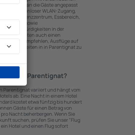
keiten, die an die Gäste angepasst
 gehören kostenloser WLAN-Zugang,
mmer, Konferenzzentrum, Essbereich,
 Parkplätze sowie
er Sehenswürdigkeiten in der
chtungen bieten auch einen
en an oder empfehlen, Ausflüge auf
enswürdigkeiten in in Parentignat zu
otel in in Parentignat?
in Parentignat variiert und hängt vom
otels ab. Eine Nacht in einem Hotel
dard kostet etwa fünfzig bis hundert
önnen Gäste für einen Betrag von
 pro Nacht beherbergen. Wenn Sie
kunft suchen, prüfen Sie unser "Flug
e ein Hotel und einen Flug sofort