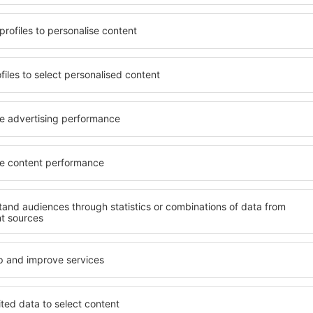
ndet, die seinen
wichtigsten Bedingungen, di
gen ein Hotel mit hohem
muss. Die besten Hotels in 
der wählen Hotels aus, die
Hotelgästen einen hervorra
e Unterkünfte garantieren?
Annehmlichkeiten. Hochwer
kunft für jede Geldtasche
Standard bieten eine ausge
age und den Standard des
wichtigsten Sehenswürdigke
ür die Unterkunft aus und
können die kostenlosen Par
ornierung der Buchung.
Apartment auswählen, das i
owohl in der Nähe der
Hotel mit hohem Standard u
 auch abseits der Masse.
abwechslungsreiches Menü,
t und als Ausgangspunkt für
Attraktionen für Kinder. Di
e ein Hotel für sich aus und
sind eine hervorragende Lös
e Reise oder Geschäftsreise
Personen, die geschäftlich 
Mitarbeiter organisieren m
in Parentignat
Welche Annehmlichke
in Parentignat find
tignat zu finden, ist die
Hotels in in Parentignat si