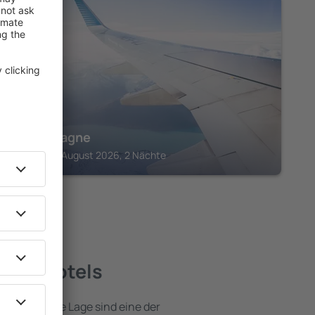
SAURIER
Hôtel Magne
Saurier, 14 August 2026, 2 Nächte
este Hotels
e attraktive Lage sind eine der