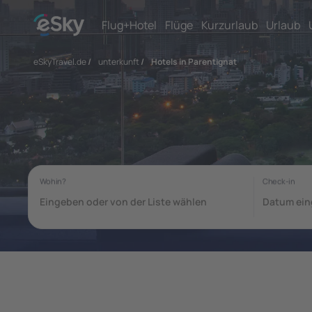
Flug+Hotel
Flüge
Kurzurlaub
Urlaub
eSkyTravel.de
/
unterkunft
/
Hotels in Parentignat