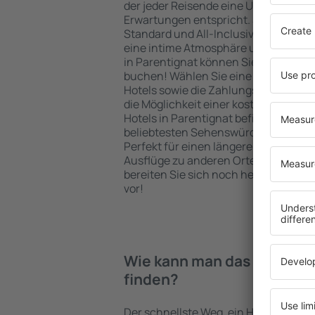
der jeder Reisende eine Unterkunft fi
Erwartungen entspricht. Sie bevorzu
Standard und All-Inclusive-Angebot o
eine intime Atmosphäre und günstig
in Parentignat können Sie eine Unter
buchen! Wählen Sie eine günstige L
Hotels sowie die Zahlungsmethoden f
die Möglichkeit einer kostenlosen St
Hotels in Parentignat befinden sich s
beliebtesten Sehenswürdigkeiten als
Perfekt für einen längeren Aufenthal
Ausflüge zu anderen Orten. Wählen Si
bereiten Sie sich noch heute auf Ihr
vor!
Wie kann man das Hotel in 
finden?
Der schnellste Weg, ein Hotel in Paren