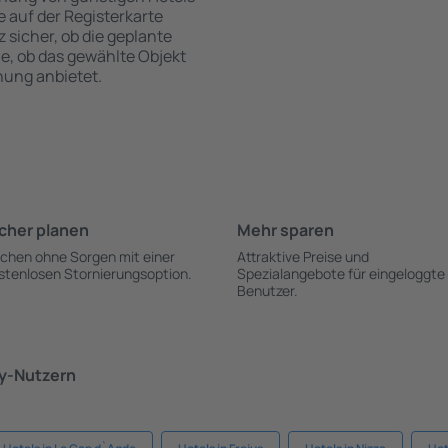
te auf der Registerkarte
z sicher, ob die geplante
ie, ob das gewählte Objekt
hung anbietet.
cher planen
Mehr sparen
chen ohne Sorgen mit einer
Attraktive Preise und
stenlosen Stornierungsoption.
Spezialangebote für eingeloggte
Benutzer.
ky-Nutzern