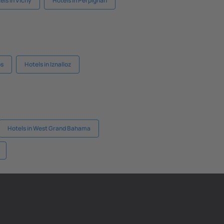
els in Vichy
Hotels in Perpignan
os
Hotels in Iznalloz
Hotels in West Grand Bahama