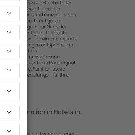
e ein All-Inclusive-Hotel erfüllen
Parentignat garantieren den
genden Service und eine Reihe von
tige Unterkünfte mit gutem
zeichnete Lage in der Nähe der
iten in Parentignat. Die Gäste
kplätze nutzen und ein Zimmer oder
hren Erwartungen entspricht. Ein
mfasst ebenfalls
 SPA oder Fitnesszone und
e besten Unterkünfte in Parentignat
ung für Paare, Familien sowie
reisen oder Schulungen für ihre
öchten.
iten kann ich in Hotels in
en?
nd Einrichtungen mit verschiedenen