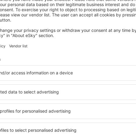
PARENT
VVF Montpeyroux Auvergne, Parent
Parent, 14 August 2026, 2 Nächte
Mehr Hotels ansehen in Parentignat
t
Parentignat – b
ltige Unterkunftsbasis, in
Umfassender Service und ein