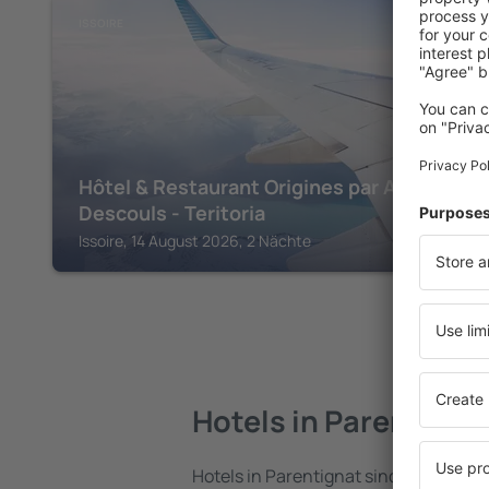
ISSOIRE
Hôtel & Restaurant Origines par Adrien
Descouls - Teritoria
Issoire, 14 August 2026, 2 Nächte
Hotels in Parentigna
Hotels in Parentignat sind eine vielfä