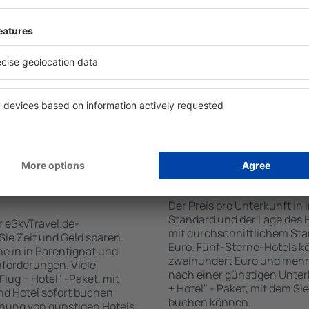
für Unterkünfte. Eine
Standards sowie Annehmlich
tiert, dass Sie gerade das
sind . Zu den beliebtesten
 den Reiseort in die
SPA-Zone, Bar / Safe im Zi
en Sie die Check-In- und
Kinderspielecke, kostenlose
er Gäste und Zimmer aus.
Informationsbroschüren üb
den die zum angegebenen
Umgebung. Einige der Einri
eigt. Sie können ganz
Transport vom/zum Flughaf
om Zentrum, die
den Spuren der größten Seh
oder die Anzahl der Sterne,
unternehmen.
fen.
 Parentignat gebucht
Wie viel kostet ein H
Der Preis pro Unterkunft in 
Standard und der Lage des H
r eSkyTravel.de-
mit durchschnittlichem Stan
 Sie Zeit und Geld sparen.
Euro. Fünf-Sterne-Hotels k
e in in Parentignat und
zweihundert Euro und mehr
nforderungen. Viele
nach einer günstigen Unter
lug + Hotel" -Paket, mit
+ Hotel" - Paket, mit dem Si
nd Hotel sofort buchen
buchen können.
hung von günstigen Hotels