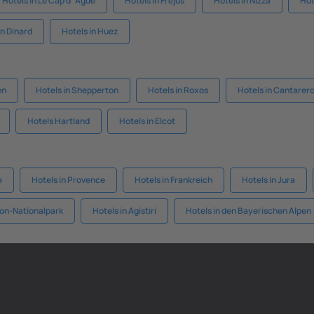
Hotels in Le Cap d`Agde
Hotels in Frejus
Hotels in Nizza
Hot
in Dinard
Hotels in Huez
en
Hotels in Shepperton
Hotels in Roxos
Hotels in Cantarer
Hotels Hartland
Hotels in Elcot
e
Hotels in Provence
Hotels in Frankreich
Hotels in Jura
ion-Nationalpark
Hotels in Agistiri
Hotels in den Bayerischen Alpen