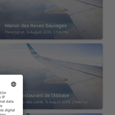
Manoir des Reves Sauvages
Parentignat, 14 August 2026, 2 Nächte
ÉGLISENEUVE-DES-LIARDS
Hôtel Restaurant de l'Abbaye
Égliseneuve-des-Liards, 14 August 2026, 2 Nächte