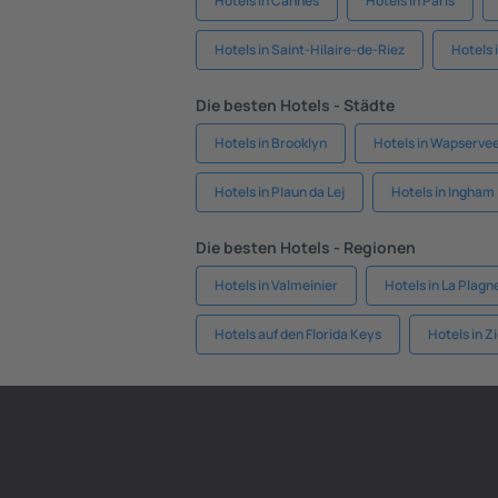
Hotels in Cannes
Hotels in Paris
Hotels in Saint-Hilaire-de-Riez
Hotels 
Die besten Hotels - Städte
Hotels in Brooklyn
Hotels in Wapserve
Hotels in Plaun da Lej
Hotels in Ingham
Die besten Hotels - Regionen
Hotels in Valmeinier
Hotels in La Plagn
Hotels auf den Florida Keys
Hotels in Z