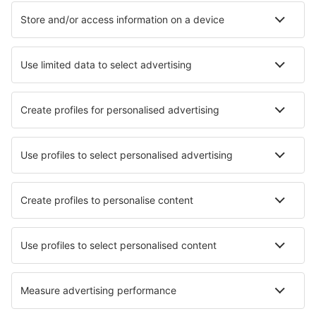
Unterkunft in Koshov
Unterkunft in Sinemorets
Unterkunft in Beli Iskŭr
Unterkunft in Bliznatsi
Die besten Unterkünfte - Städte
Unterkunft in Locquirec
Unterkunft in Wolverine Lake
Unterkunft in Stabroek
Unterkunft in Weert
Unterkunft in Yerakárion
Unterkunft in Gortaclare
Unterkunft in Wilmington
Unterkunft in Rhu
Unterkunft in Belmont
Unterkunft in Izborsk
Die besten Unterkünfte - Regionen
Unterkunft in Dobrich
Unterkunft in Varna Region