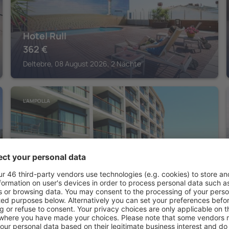
Hotel Rull
362
€
Deltebre, 08 August 2026, 2 Nächte
L'AMPOLLA
FERGUS Cap Roig
428
€
L'Ampolla, 07 August 2026, 2 Nächte