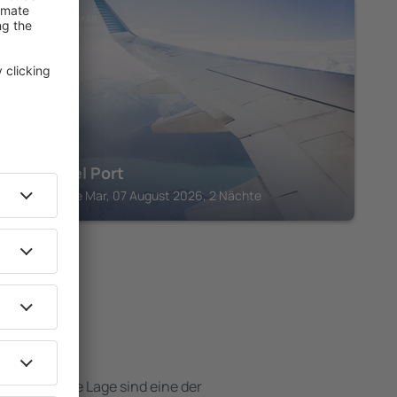
L'AMETLLA DE MAR
Hotel del Port
L'Ametlla de Mar, 07 August 2026, 2 Nächte
 Hotels
e attraktive Lage sind eine der