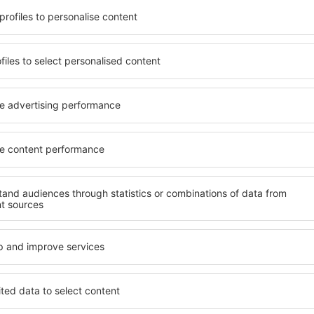
t, die seinen Erwartungen
wichtigsten Bedingungen, di
l mit hohem Standard und
muss. Die besten Hotels in 
els aus, die eine intime
einen hervorragenden Servi
 garantieren? in Perello
Annehmlichkeiten. Hochwer
 Geldtasche buchen! Wählen
Standard bieten eine ausge
ard des Hotels sowie die
wichtigsten Sehenswürdigkei
 aus und die Möglichkeit
kostenlosen Parkplätze nut
chung. Hotels in Perello
auswählen, das ihren Erwart
 beliebtesten
hohem Standard umfasst eb
der Masse. Perfekt für
SPA oder Fitnesszone und At
usgangspunkt für Ausflüge
Unterkünfte in Perello sind
el für sich aus und bereiten
Familien sowie Personen, di
er Geschäftsreise vor!
Schulungen für ihre Mitarb
n Perello finden?
Welche Annehmlichke
in Perello finden?
o zu finden, ist die
für Unterkünfte. Eine
Hotels in in Perello sind E
tiert, dass Sie gerade das
Standards sowie Annehmlich