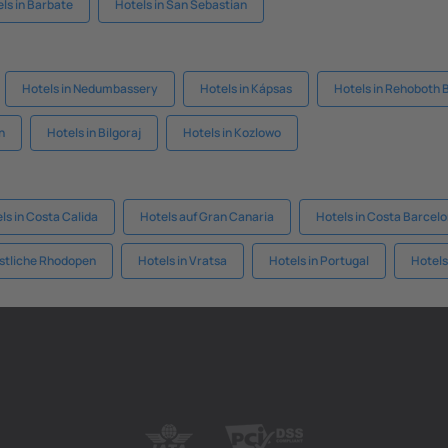
ls in Barbate
Hotels in San Sebastian
Hotels in Nedumbassery
Hotels in Kápsas
Hotels in Rehoboth 
n
Hotels in Bilgoraj
Hotels in Kozlowo
ls in Costa Calida
Hotels auf Gran Canaria
Hotels in Costa Barcel
estliche Rhodopen
Hotels in Vratsa
Hotels in Portugal
Hotels