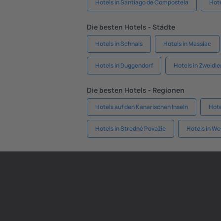
Hotels in Santiago de Compostela
Hote
Die besten Hotels - Städte
Hotels in Schnals
Hotels in Massiac
Hotels in Duggendorf
Hotels in Zweidle
Die besten Hotels - Regionen
Hotels auf den Kanarischen Inseln
Hote
Hotels in Stredné Považie
Hotels in W