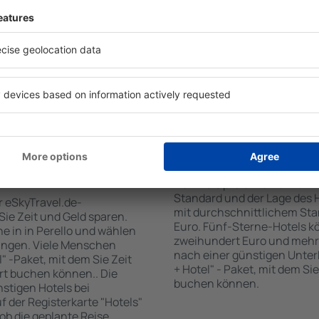
 den Reiseort in die
sind . Zu den beliebtesten
en Sie die Check-In- und
SPA-Zone, Bar / Safe im Zi
er Gäste und Zimmer aus.
Kinderspielecke, kostenlose
den die zum angegebenen
Informationsbroschüren üb
eigt. Sie können ganz
Umgebung. Einige der Einri
om Zentrum, die
Transport vom/zum Flughaf
oder die Anzahl der Sterne,
den Spuren der größten Sehe
fen.
unternehmen.
 Perello gebucht
Wie viel kostet ein H
Der Preis pro Unterkunft in 
Standard und der Lage des H
r eSkyTravel.de-
mit durchschnittlichem Stan
 Sie Zeit und Geld sparen.
Euro. Fünf-Sterne-Hotels k
 in in Perello und wählen
zweihundert Euro und mehr
ungen. Viele Menschen
nach einer günstigen Unter
" -Paket, mit dem Sie Zeit
+ Hotel" - Paket, mit dem Si
rt buchen können.. Die
buchen können.
tigen Hotels bei
uf der Registerkarte "Hotels"
 ob die geplante Reise