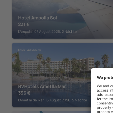
Hotel Ampolla Sol
231
€
L'Ampolla, 07 August 2026, 2 Nächte
L'AMETLLA DE MAR
RVHotels Ametlla Mar
356
€
L'Ametlla de Mar, 15 August 2026, 2 Nächte