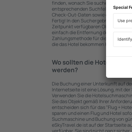
finden, wonach Sie suchen. Geben Sie
entsprechenden Suchfelder ein, wähl
Check-Out-Daten sowie die Anzahl d
Fertig! In den Suchergebnissen wer
Zeitpunkt verfügbaren Objekte angez
einfach die Entfernung des Hotels v
Zahlungsmethode für die Unterkunft 
die das Hotel bekommen hat, überprü
Wo sollten die Hotels in in
werden?
Die Buchung einer Unterkunft auf de
Internetseite ist eine Lösung, mit der
Verwenden Sie die Hotelsuchmaschine
Sie das Objekt gemäß Ihrer Anforder
entscheiden sich für das "Flug + Hotel
sparen und einen Flug und Hotel sofo
Suchmaschine und Buchung von güns
eSkyTravel.de ist auf der Startseite a
verfügbar. Sie sind nicht ganz sicher,