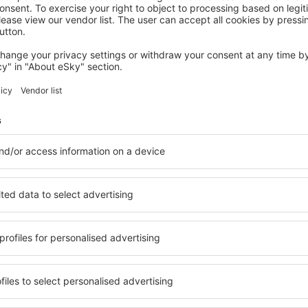
XERTA
Hotel Casa Ceremines
Xerta, 07 August 2026, 2 Nächte
Mehr Hotels ansehen in Perello
Perello – beste
 Unterkunftsbasis, in der
Umfassender Service und ein