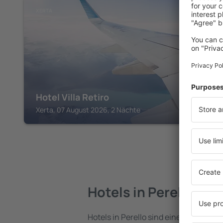
XERTA
Hotel Villa Retiro
Xerta, 07 August 2026, 2 Nächte
Hotels in Perello
Hotels in Perello sind eine vielfältige