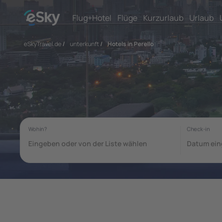
Flug+Hotel
Flüge
Kurzurlaub
Urlaub
eSkyTravel.de
/
unterkunft
/
Hotels in Perello