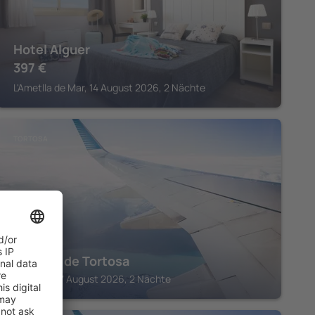
Hotel Alguer
397
€
L'Ametlla de Mar, 14 August 2026, 2 Nächte
TORTOSA
Parador de Tortosa
Tortosa, 07 August 2026, 2 Nächte