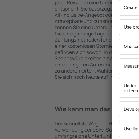
jeder Reisende eine Unterkunft finde
entspricht. Sie bevorzugen ein Hote
All-Inclusive-Angebot oder wählen Hot
Atmosphäre und günstige Unterkünfte
können Sie eine Unterkunft für jede
Sie eine günstige Lage und den Stand
Zahlungsmethoden für die Unterkunft
einer kostenlosen Stornierung der Bu
befinden sich sowohl in der Nähe der
Sehenswürdigkeiten als auch abseits 
einen längeren Aufenthalt und als A
zu anderen Orten. Wählen Sie ein Hot
Sie sich noch heute auf Ihre Reise od
Wie kann man das Hotel in i
Der schnellste Weg, ein Hotel in Perell
Verwendung der eSky-Suchmaschine 
umfangreiche Unterkunftsbasis garan