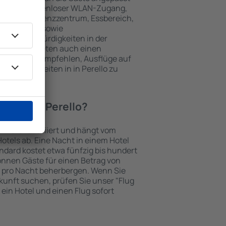
 gehören kostenloser WLAN-Zugang,
mmer, Konferenzzentrum, Essbereich,
 Parkplätze sowie
er Sehenswürdigkeiten in der
chtungen bieten auch einen
en an oder empfehlen, Ausflüge auf
nswürdigkeiten in in Perello zu
otel in in Perello?
in Perello variiert und hängt vom
otels ab. Eine Nacht in einem Hotel
dard kostet etwa fünfzig bis hundert
önnen Gäste für einen Betrag von
 pro Nacht beherbergen. Wenn Sie
kunft suchen, prüfen Sie unser "Flug
e ein Hotel und einen Flug sofort