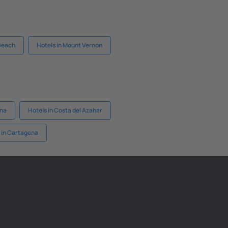
Beach
Hotels in Mount Vernon
ona
Hotels in Costa del Azahar
 in Cartagena