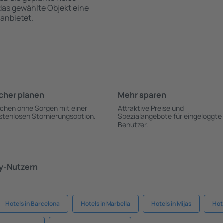
 das gewählte Objekt eine
anbietet.
cher planen
Mehr sparen
chen ohne Sorgen mit einer
Attraktive Preise und
stenlosen Stornierungsoption.
Spezialangebote für eingeloggte
Benutzer.
ky-Nutzern
Hotels in Barcelona
Hotels in Marbella
Hotels in Mijas
Hote