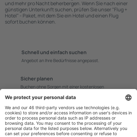
und mehr pro Nacht beherbergen. Wenn Sie nach einer
günstigen Unterkunft suchen, prüfen Sie unser "Flug +
Hotel" - Paket, mit dem Sie ein Hotel und einen Flug
sofort buchen können.
Schnell und einfach suchen
Angebot an Ihre Bedürfnisse angepasst.
Sicher planen
Buchen ohne Sorgen mit einer kostenlosen
Stornierungsoption.
Mehr sparen
Attraktive Preise und Spezialangebote für eingeloggte
Benutzer.
Unterkünfte, die Sie mögen