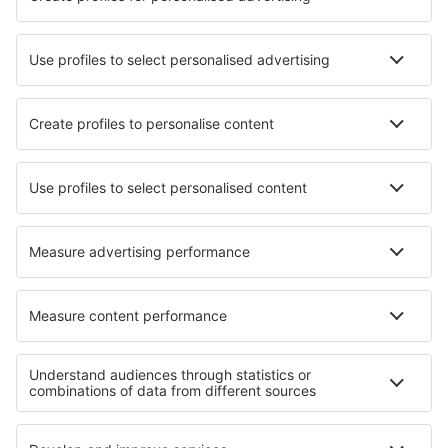
Hotels in Warka
Hotels in San Nicolas del Puerto
Hotels in El Salto
Hotels in Steubenville
Hotels Jersore
Hotels in Cortaillod
Hotels Hevring
Hotels in Doncaster
Hotels in Sfântu Gheorghe în Delta Dunării
Hotels in Cabanillas Del Campo
Die besten Hotels - Regionen
Hotels in Jura
Hotels in Arc
Hotels in der Französische Riviera
Hotels in Bretagne
Hotels in Ile-de-France
Hotels in Nationalpark Narew
Hotels auf Bora Bora
Hotels an den Victoriafällen