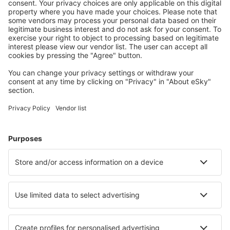
Wählen Sie aus über 1,3 Millionen Unterkünften: Hotels,
Hütten, Apartments und andere.
Meist gesuchte Hotels von eSky-Nutzern
Hotels in Frankreich - Beliebte Städte
Hotels in Cannes
Hotels in Nizza
Hotels in Le Cap d`Agde
Hotels in Paris
Hotels in Frejus
Hotels in Courchevel
Hotels in Pornic
Hotels in Andernos-les-Bains
Hotels in Amiens
Hotels in Six-Fours-les-Plages
Die besten Hotels - Städte