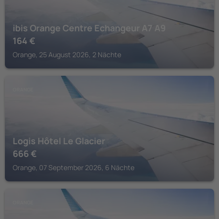
ibis Orange Centre Echangeur A7 A9
164
€
Orange, 25 August 2026, 2 Nächte
ORANGE
Logis Hôtel Le Glacier
666
€
Orange, 07 September 2026, 6 Nächte
ORANGE