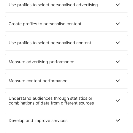
Hotels in Bastrop
Hotels Shonguy
Hotels in Rewal
Hotels in Santa Rita de Jacutinga
Hotels in Shaviyani Atoll
Hotels in Xpujil
Hotels in Sayula
Hotels in Banda Aceh
Hotels in Oksino
Hotels in Omarama
Die besten Hotels - Regionen
Hotels in Sierra Nevada
Hotels in Castile and León
Hotels in Castile-La Mancha
Hotels in Costa Tropical
Hotels auf Formentera
Hotels im Moseltal
Hotels im Aostatal
Hotels in Porto
Hotels in Mährische Karst
Hotels im Addo-Elefanten-Nationalpark