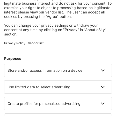
Wählen Sie aus über 1,3 Millionen Unterkünften: Hotels,
Hütten, Apartments und andere.
Meist gesuchte Hotels von eSky-Nutzern
Hotels in Spanien - Beliebte Städte
Hotels in Marbella
Hotels in Madrid
Hotels in Barcelona
Hotels in Mijas
Hotels in Malaga
Hotels in Puerto de la Cruz
Hotels in Benasque
Hotels in Icod De Los Vinos (Tenerife)
Hotels in Lloret de Mar
Hotels in Adeje
Die besten Hotels - Städte