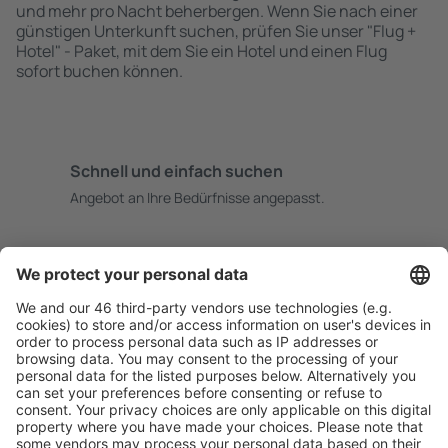
und mehr pro Nacht beherbergen. Wenn Sie nach einer
günstigen Unterkunft suchen, prüfen Sie unser "Flug +
Hotel" - Paket, mit dem Sie ein Hotel und einen Flug
sofort buchen können.
Schnell und einfach suchen
Angebot an Ihre Bedürfnisse angepasst.
Sicher planen
Buchen ohne Sorgen mit einer kostenlosen
Stornierungsoption.
Mehr sparen
Attraktive Preise und Spezialangebote für eingeloggte
Benutzer.
Unterkünfte, die Sie mögen