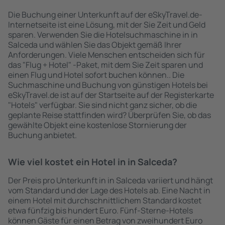
Die Buchung einer Unterkunft auf der eSkyTravel.de-
Internetseite ist eine Lösung, mit der Sie Zeit und Geld
sparen. Verwenden Sie die Hotelsuchmaschine in in
Salceda und wählen Sie das Objekt gemäß Ihrer
Anforderungen. Viele Menschen entscheiden sich für
das "Flug + Hotel" -Paket, mit dem Sie Zeit sparen und
einen Flug und Hotel sofort buchen können.. Die
Suchmaschine und Buchung von günstigen Hotels bei
eSkyTravel.de ist auf der Startseite auf der Registerkarte
"Hotels" verfügbar. Sie sind nicht ganz sicher, ob die
geplante Reise stattfinden wird? Überprüfen Sie, ob das
gewählte Objekt eine kostenlose Stornierung der
Buchung anbietet.
Wie viel kostet ein Hotel in in Salceda?
Der Preis pro Unterkunft in in Salceda variiert und hängt
vom Standard und der Lage des Hotels ab. Eine Nacht in
einem Hotel mit durchschnittlichem Standard kostet
etwa fünfzig bis hundert Euro. Fünf-Sterne-Hotels
können Gäste für einen Betrag von zweihundert Euro