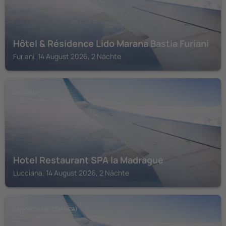
Hôtel & Résidence Lido Marana Bastia Furiani
Furiani, 14 August 2026, 2 Nächte
LUCCIANA
Hotel Restaurant SPA la Madrague
Lucciana, 14 August 2026, 2 Nächte
SAN-NICOLAO (CORSICA)