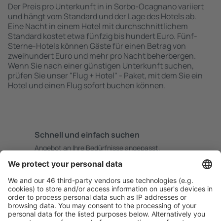
Der Preis pro Unterkunft in in Sorbo-Ocagnano variiert
und hängt vom Standard und der Lage des Hotels ab.
Eine Nacht in einem Hotel mit durchschnittlichem
Standard kostet etwa fünfzig bis hundert Euro. Fünf-
Sterne-Hotels können Gäste für einen Betrag von
zweihundert Euro und mehr pro Nacht beherbergen.
Wenn Sie nach einer günstigen Unterkunft suchen,
prüfen Sie unser "Flug + Hotel" - Paket, mit dem Sie ein
Hotel und einen Flug sofort buchen können.
Schnell und einfach suchen
Angebot an Ihre Bedürfnisse angepasst.
Sicher planen
Buchen ohne Sorgen mit einer kostenlosen
Stornierungsoption.