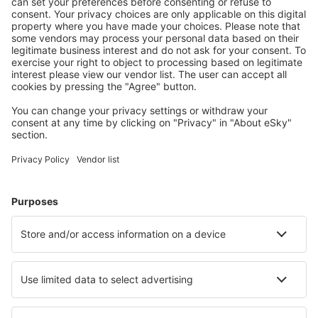
Mehr sparen
Attraktive Preise und Spezialangebote für eingeloggte
Benutzer.
Unterkünfte, die Sie mögen
Wählen Sie aus über 1,3 Millionen Unterkünften: Hotels,
Hütten, Apartments und andere.
Meist gesuchte Hotels von eSky-Nutzern
Hotels in Frankreich - Beliebte Städte
Hotels in Frejus
Hotels in Paris
Hotels in Le Cap d`Agde
Hotels in Nizza
Hotels in Cannes
Hotels in Troyes
Hotels in Amelie-les-Bains-Palalda
Hotels in Albi
Hotels in Les Allues
Hotels in La Seyne-sur-Mer