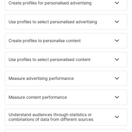
Die besten Hotels - Städte
Hotels in Perama
Hotels in Grimisuat
Hotels in Chlumec
Hotels in Horšovský Týn
Hotels in Tobson
Hotels in Speightstown
Hotels in Velenje
Hotels in Norwell
Hotels in Ossipee
Hotels in Nykvarn
Die besten Hotels - Regionen
Hotels in Midi-Pyrenees
Hotels in Valmeinier
Hotels in La Plagne
Hotels in Côte d’Azur
Hotels in Tignes
Hotels in Nikosia Region