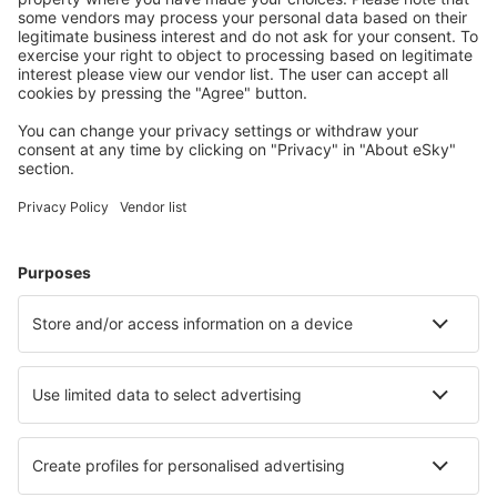
Unterkünfte, die Sie mögen
Wählen Sie aus über 1,3 Millionen Unterkünften: Hotels,
Hütten, Apartments und andere.
Meist gesuchte Hotels von eSky-Nutzern
Hotels in Italien - Beliebte Städte
Hotels in Rom
Hotels in Mailand
Hotels in Neapel
Hotels in Florenz
Hotels in Palermo
Hotels in Cefalù
Hotels in Riccione
Hotels in Padova
Hotels in Costa Rei
Hotels in Melendugno
Die besten Hotels - Städte
Hotels in Monroeville
Hotels in Kilstett
Hotels in Šilutė