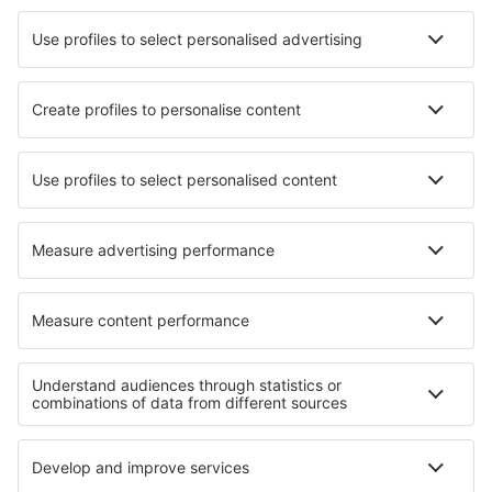
Hotels in Aras De Los Olmos
Hotels in Kizilot
Hotels in Kostanjica
Hotels in Goldkronach
Hotels in Libourne
Hotels in Castellfullit del Boix
Hotels in Schepdaal
Die besten Hotels - Regionen
Hotels in Fleimstal
Hotels in Capri Island
Hotels in Italy - ski
Hotels in Lazio
Hotels in Friuli-Venezia Giulia
Hotels auf den Ostfriesischen Inseln
Hotels in Paraguay
Hotels in South Sinai
Hotels auf den Ionischen Inseln