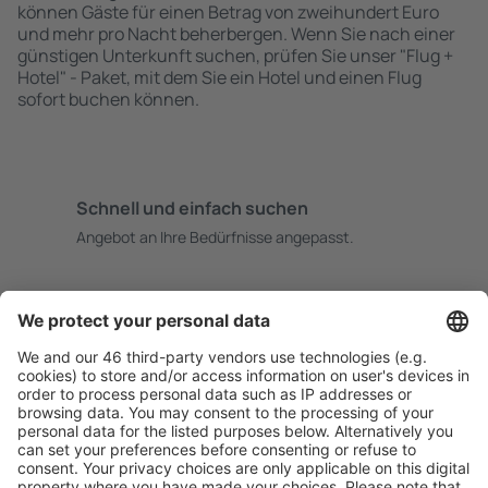
können Gäste für einen Betrag von zweihundert Euro
und mehr pro Nacht beherbergen. Wenn Sie nach einer
günstigen Unterkunft suchen, prüfen Sie unser "Flug +
Hotel" - Paket, mit dem Sie ein Hotel und einen Flug
sofort buchen können.
Schnell und einfach suchen
Angebot an Ihre Bedürfnisse angepasst.
Sicher planen
Buchen ohne Sorgen mit einer kostenlosen
Stornierungsoption.
Mehr sparen
Attraktive Preise und Spezialangebote für eingeloggte
Benutzer.