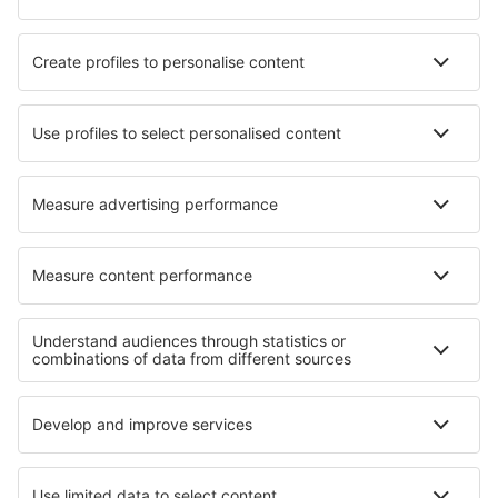
Hotels in Dosbarrios
Hotels in Godmanstone
Hotels Vranje Selo
Hotels in Aherlow
Hotels in Revnice
Hotels in Long Island
Hotels in Aldersbach
Hotels in Dąbrówno
Die besten Hotels - Regionen
Hotels in Fassatal
Hotels beim Comer See
Hotels an der Amalfiküste
Hotels in Lombardy
Hotels in Kampanien
Hotels in Boa Vista
Hotels in Torres del Paine
Hotels in Indian Ocean
Hotels auf den Malediven
Hotels auf der Swiss Alps