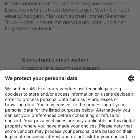
Hotels können Gäste für einen Betrag von zweihundert
Euro und mehr pro Nacht beherbergen. Wenn Sie nach
einer günstigen Unterkunft suchen, prüfen Sie unser
"Flug + Hotel" - Paket, mit dem Sie ein Hotel und einen
Flug sofort buchen können.
Schnell und einfach suchen
Angebot an Ihre Bedürfnisse angepasst.
Sicher planen
Buchen ohne Sorgen mit einer kostenlosen
Stornierungsoption.
Mehr sparen
Attraktive Preise und Spezialangebote für eingeloggte
Benutzer.