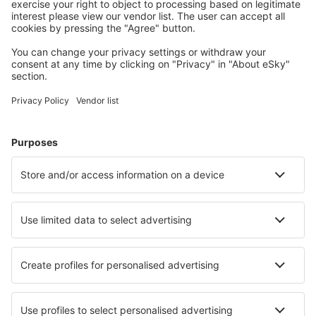
Unterkünfte, die Sie mögen
Wählen Sie aus über 1,3 Millionen Unterkünften: Hotels,
Hütten, Apartments und andere.
Meist gesuchte Hotels von eSky-Nutzern
Hotels in Italien - Beliebte Städte
Hotels in Neapel
Hotels in Florenz
Hotels in Mailand
Hotels in Rom
Hotels in Palermo
Hotels in Marsala
Hotels in Monopoli
Hotels in Selva di Val Gardena
Hotels in Verbania
Hotels in Finale Ligure
Die besten Hotels - Städte
Hotels in Opatowiec
Hotels in Schwanau