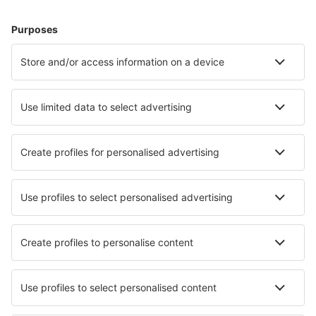
Unterkunft in Rom
Unterkunft in Palermo
Unterkunft in Mailand
Unterkunft in Neapel
Unterkunft in Florenz
Unterkunft in Meran
Unterkunft in San Vincenzo
Unterkunft in Agropoli
Unterkunft in Carrozziere
Unterkunft in Massa Lubrense
Die besten Unterkünfte - Städte
Unterkunft in South Hutchinson
Unterkunft in Auburn
Unterkunft in Louvigny
Unterkunft in Chamba
Unterkunft in Portsmouth
Unterkunft in Kehl
Unterkunft in Levi
Unterkunft in Novyy Milyatin