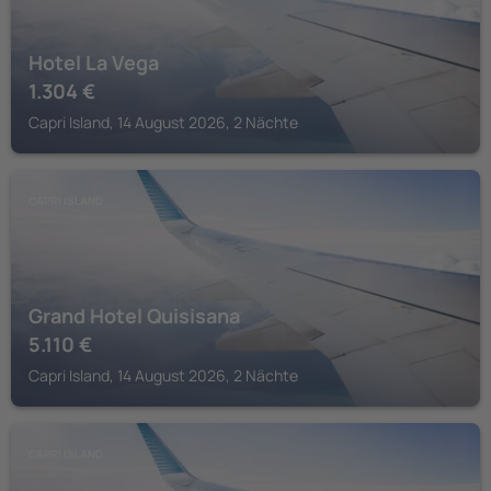
Hotel La Vega
1.304
€
Capri Island, 14 August 2026, 2 Nächte
CAPRI ISLAND
Grand Hotel Quisisana
5.110
€
Capri Island, 14 August 2026, 2 Nächte
CAPRI ISLAND