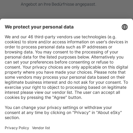
Angebot an Ihre Bedürfnisse angepasst.
Sicher planen
Buchen ohne Sorgen mit einer kostenlosen
Stornierungsoption.
Mehr sparen
Attraktive Preise und Spezialangebote für eingeloggte
Benutzer.
Unterkünfte, die Sie mögen
Wählen Sie aus über 1,3 Millionen Unterkünften: Hotels,
Hütten, Apartments und andere.
Meist gesuchte Unterkünfte von eSky Nutzern
Unterkünfte in Italien - Beliebte Städte