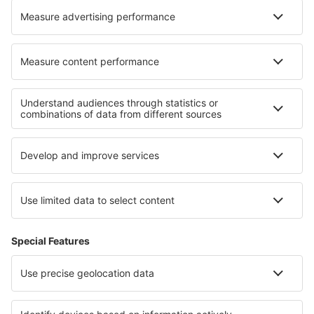
Unterkunft in Narragansett
Unterkunft in Meyssac
Die besten Unterkünfte - Regionen
Unterkunft in Dolomites
Unterkunft in Livigno
Unterkunft in Italian Alps
Unterkunft beim Comer See
Unterkunft in Cinque Terre
Unterkunft im Stubaital
Unterkunft in Casanare
Unterkunft in Marsa Alam Region
Unterkunft in Hidalgo
Unterkunft auf Bali