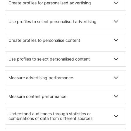
Hotels in Port Aransas
Hotels in Duck
Die besten Hotels - Städte
Hotels Martilly
Hotels in Monterotondo di Brescia
Hotels in Ayr
Hotels in Caicó
Hotels Schlaiten
Hotels in Llerena
Hotels in Isernhagen
Hotels in Otranto
Hotels in Moie
Hotels in Vågåmo
Die besten Hotels - Regionen
Hotels in Zion-Nationalpark
Hotels in Jackson Hole
Hotels im Olympic-Nationalpark
Hotels in Bryce Canyon
Hotels in Illinois
Hotels in Chihuahua