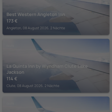
Best Western Angleton Inn
173
€
Angleton, 08 August 2026, 2 Nächte
CLUTE
La Quinta Inn by Wyndham Clute Lake
Jackson
114
€
Clute, 08 August 2026, 2 Nächte
CLUTE