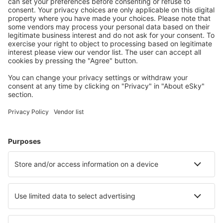
Mehr sparen
Attraktive Preise und Spezialangebote für eingeloggte
Benutzer.
Unterkünfte, die Sie mögen
Wählen Sie aus über 1,3 Millionen Unterkünften: Hotels,
Hütten, Apartments und andere.
Meist gesuchte Hotels von eSky-Nutzern
Hotels in USA - Beliebte Städte
Hotels in Davenport
Hotels in Panama City Beach
Hotels in Kissimmee
Hotels in Sevierville
Hotels in Myrtle Beach
Hotels in Tampa
Hotels in Cape Coral
Hotels in Ocean City