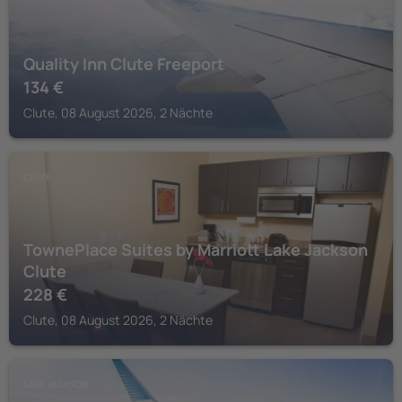
Quality Inn Clute Freeport
134
€
Clute, 08 August 2026, 2 Nächte
CLUTE
TownePlace Suites by Marriott Lake Jackson
Clute
228
€
Clute, 08 August 2026, 2 Nächte
LAKE JACKSON