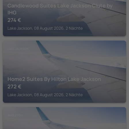
Candlewood Suites Lake Jackson Clute by
IHG
274
€
Lake Jackson, 08 August 2026, 2 Nächte
LAKE JACKSON
Home2 Suites By Hilton Lake Jackson
272
€
Lake Jackson, 08 August 2026, 2 Nächte
ANGLETON