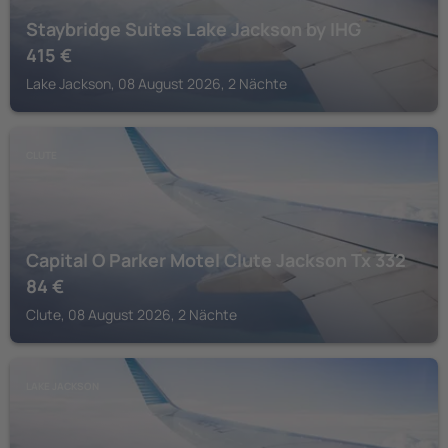
Staybridge Suites Lake Jackson by IHG
415
€
Lake Jackson, 08 August 2026, 2 Nächte
CLUTE
Capital O Parker Motel Clute Jackson Tx 332
84
€
Clute, 08 August 2026, 2 Nächte
LAKE JACKSON