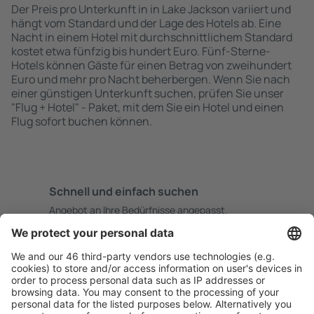
Der Preis pro Unterkunft in in Lake Jackson variiert und
hängt vom Standard und der Lage des Hotels ab. Eine
Nacht in einem Hotel mit durchschnittlichem Standard
kostet etwa fünfzig bis hundert Euro. Fünf-Sterne-
Hotels können Gäste für einen Betrag von zweihundert
Euro und mehr pro Nacht beherbergen. Wenn Sie nach
einer günstigen Unterkunft suchen, prüfen Sie unser
"Flug + Hotel" - Paket, mit dem Sie ein Hotel und einen
Flug sofort buchen können.
Schnell und einfach suchen
Angebot an Ihre Bedürfnisse angepasst.
Sicher planen
Buchen ohne Sorgen mit einer kostenlosen
Stornierungsoption.