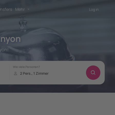
nsfers
Mehr
Log in
anyon
yon!