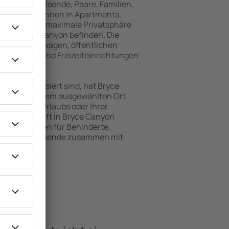
für Alleinreisende, Paare, Familien,
 Besucher können in Apartments,
achten, die maximale Privatsphäre
 von Bryce Canyon befinden. Die
ähe zu Mietwagen, öffentlichen
, Service- und Freizeiteinrichtungen
en Erholung.
en interessiert sind, hat Bryce
 für Sie. An dem ausgewählten Ort
hrend Ihres Urlaubs oder Ihrer
Die Unterkunft in Bryce Canyon
Einrichtungen für Behinderte,
sowie für Reisende zusammen mit