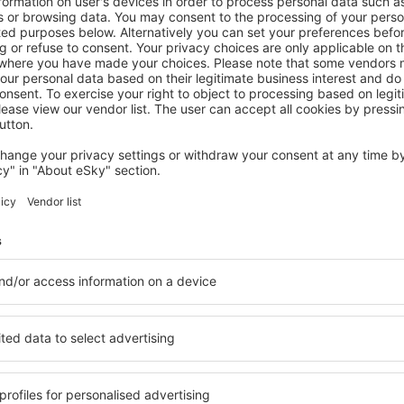
BRYCE CANYON
Red Ledges
Tropic, 14 August 2026, 2 Nächte
Mehr Angebote prüfen in Bryce Canyon
 Canyon
Bryce Canyon –
finden Sie Unterkünfte für
Die Unterkünfte in Bryce 