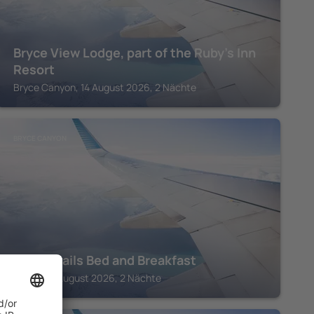
Bryce View Lodge, part of the Ruby’s Inn
Resort
Bryce Canyon, 14 August 2026, 2 Nächte
BRYCE CANYON
Bryce Trails Bed and Breakfast
Tropic, 14 August 2026, 2 Nächte