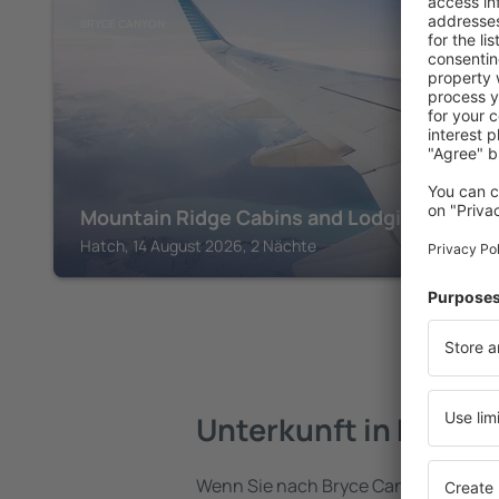
BRYCE CANYON
Mountain Ridge Cabins and Lodging
Hatch, 14 August 2026, 2 Nächte
Unterkunft in Bryce
Wenn Sie nach Bryce Canyon reisen, 