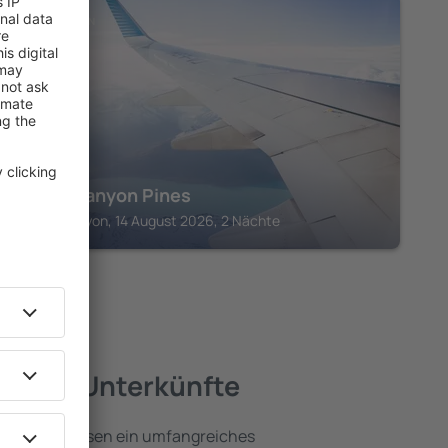
BRYCE CANYON
Bryce Canyon Pines
Bryce Canyon, 14 August 2026, 2 Nächte
 beste Unterkünfte
Canyon umfassen ein umfangreiches