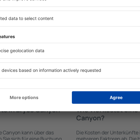
fte in Bryce Canyon
Welche Annehmlichke
Unterkünften in Br
rden von der Suchmaschine
Die Annehmlichkeiten bei 
 der Check-In- und Check-
von der Art des ausgewählte
uswahl der Anzahl der
ab. Gäste nutzen Küchenzeil
, welche Unterkünfte in
Kaffeezubehör, Handtücher 
swahl der Unterkunft wird
Unterkünften verfügbar sin
ng und die Anzahl der Sterne,
Parkplätze an der Unterkunf
ng zum Zentrum und die
Restaurant bestellen oder 
erleichtert. Dadurch
auswählen. Sie können zusä
eine Unterkunft in Bryce
Canyon buchen, die den Gäs
n. Sie können je nach
 zusammen mit dem Flug
te in Bryce Canyon
Wie viel kostet ein
Canyon?
ce Canyon kann über das
Die Kosten der Unterkünfte
Sie sich für eine Buchung
mehreren Faktoren ab. Die b