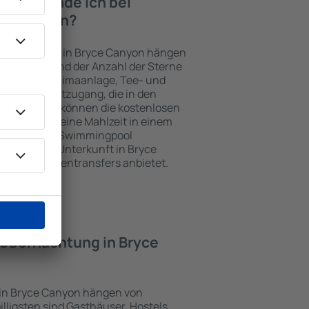
iten finde ich bei
yce Canyon?
Unterkünften in Bryce Canyon hängen
n Objekts und der Anzahl der Sterne
e, Balkon, Klimaanlage, Tee- und
und Internetzugang, die in den
d. Besucher können die kostenlosen
t benutzen, eine Mahlzeit in einem
ein Hotel mit Swimmingpool
tzlich eine Unterkunft in Bryce
ten Flughafentransfers anbietet.
e Übernachtung in Bryce
 in Bryce Canyon hängen von
illigsten sind Gasthäuser, Hostels