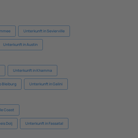
simmee
Unterkunft in Sevierville
Unterkunft in Austin
Unterkunft in Khamma
b Bleiburg
Unterkunft in Galini
lle Coast
eis Dolj
Unterkunft in Fassatal