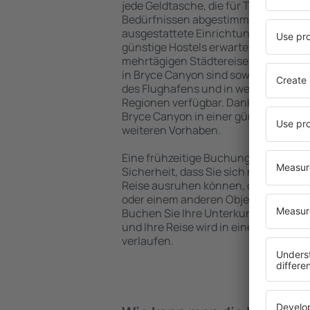
jede Geldtasche, die für Touristen m
Bedürfnissen abgestimmt sind. Gerä
ausgestattete Einrichtungen mit vie
günstige Hostels erwarten die Besuch
mehrtägigen Städtereise übernachte
in Bryce Canyon sind sowohl im Zent
des Flughafens und in weniger belieb
Regionen verfügbar. Dank dessen wäh
Bryce Canyon in einer günstigen Lag
weiteren Vorhaben.
Eine frühzeitige Buchung der Unterku
Sicherheit, dass Sie sich nach dem E
Reise ausruhen können, ohne nach e
oder einem anderen Objekt für Reis
Buchen Sie Ihre Unterkunft vor dem
und Ihre Reise wird in einer angen
verlaufen.