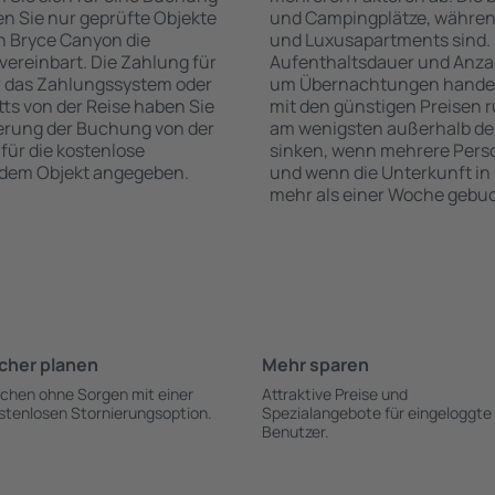
n Sie nur geprüfte Objekte
und Campingplätze, während
n Bryce Canyon die
und Luxusapartments sind. 
vereinbart. Die Zahlung für
Aufenthaltsdauer und Anzah
r das Zahlungssystem oder
um Übernachtungen handelt,
itts von der Reise haben Sie
mit den günstigen Preisen r
ierung der Buchung von der
am wenigsten außerhalb der
 für die kostenlose
sinken, wenn mehrere Pers
h dem Objekt angegeben.
und wenn die Unterkunft in
mehr als einer Woche gebuc
cher planen
Mehr sparen
chen ohne Sorgen mit einer
Attraktive Preise und
stenlosen Stornierungsoption.
Spezialangebote für eingeloggte
Benutzer.