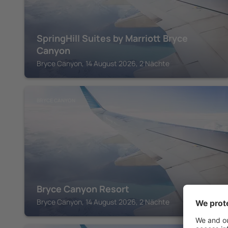
SpringHill Suites by Marriott Bryce
Canyon
Bryce Canyon, 14 August 2026, 2 Nächte
BRYCE CANYON
Bryce Canyon Resort
Bryce Canyon, 14 August 2026, 2 Nächte