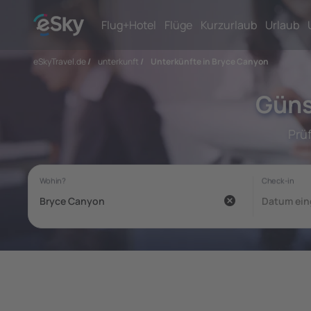
Flug+Hotel
Flüge
Kurzurlaub
Urlaub
eSkyTravel.de
/
unterkunft
/
Unterkünfte in Bryce Canyon
Güns
Prü