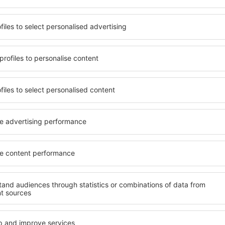
it unterschiedlichen
Angebot von vielen Objekten 
umige und komfortabel
Senioren und Gruppen. Die
len Annehmlichkeiten und
Hotels und Pensionen übern
er, wo sie während einer
bieten und sich im Zentrum
n können. Die Unterkünfte
Annehmlichkeiten wie die N
rum als auch in der Nähe
Verkehrsmitteln, Geschäften
ten Stadtteilen oder
sind die Garantie einer gut
len Sie eine Unterkunft in
e, abhängig von Ihren
Wenn Sie an Luxusunterkünft
Canyon ein breites Angebot
finden Sie alles, was Sie wä
nft in Bryce Canyon gibt die
Geschäftsreise benötigen. 
rreichen des Ziels nach der
buchen Sie in Objekten mit 
inem Hotel, einer Wohnung
Säuglinge und Kleinkinder 
ende suchen zu müssen.
Haustieren.
 Besuch von Bryce Canyon
ehmeren Atmosphäre