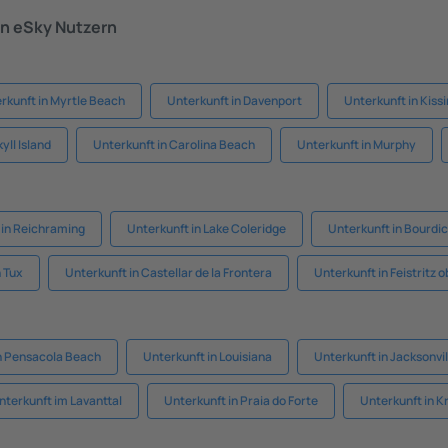
n eSky Nutzern
rkunft in Myrtle Beach
Unterkunft in Davenport
Unterkunft in Kis
yll Island
Unterkunft in Carolina Beach
Unterkunft in Murphy
 in Reichraming
Unterkunft in Lake Coleridge
Unterkunft in Bourdic
n Tux
Unterkunft in Castellar de la Frontera
Unterkunft in Feistritz o
n Pensacola Beach
Unterkunft in Louisiana
Unterkunft in Jacksonvi
nterkunft im Lavanttal
Unterkunft in Praia do Forte
Unterkunft in Kr