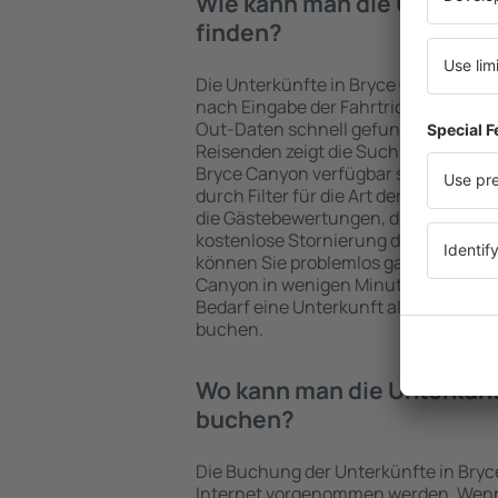
Wie kann man die Unterkün
finden?
Die Unterkünfte in Bryce Canyon we
nach Eingabe der Fahrtrichtung und
Out-Daten schnell gefunden. Nach A
Reisenden zeigt die Suchmaschine an
Bryce Canyon verfügbar sind. Die Au
durch Filter für die Art der Einrichtu
die Gästebewertungen, die Entfernu
kostenlose Stornierung der Buchung 
können Sie problemlos ganz einfach 
Canyon in wenigen Minuten auswähle
Bedarf eine Unterkunft alleine oder
buchen.
Wo kann man die Unterkünf
buchen?
Die Buchung der Unterkünfte in Bry
Internet vorgenommen werden. Wenn 