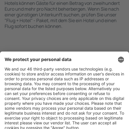
Hotels können Gäste für einen Betrag von zweihundert
Euro und mehr pro Nacht beherbergen. Wenn Sie nach
einer günstigen Unterkunft suchen, prüfen Sie unser
"Flug + Hotel" - Paket, mit dem Sie ein Hotel und einen
Flug sofort buchen können.
Schnell und einfach suchen
Angebot an Ihre Bedürfnisse angepasst.
Sicher planen
Buchen ohne Sorgen mit einer kostenlosen
Stornierungsoption.
Mehr sparen
Attraktive Preise und Spezialangebote für eingeloggte
Benutzer.