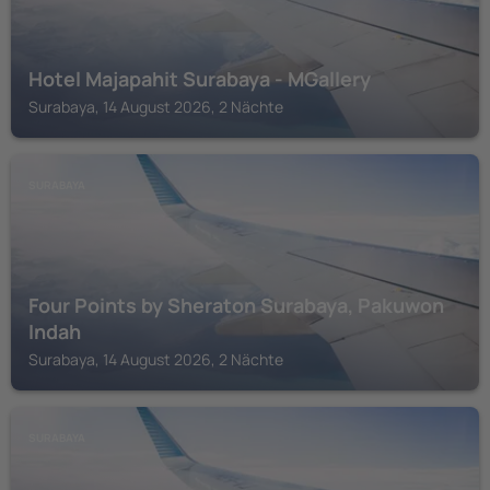
Hotel Majapahit Surabaya - MGallery
Surabaya, 14 August 2026, 2 Nächte
SURABAYA
Four Points by Sheraton Surabaya, Pakuwon
Indah
Surabaya, 14 August 2026, 2 Nächte
SURABAYA