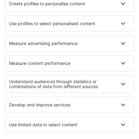
Hotels in Bluewater Bay
Hotels in Charmouth
Hotels in Byhalia
Hotels in Anykščiai
Hotels in Montségur-sur-Lauzon
Hotels Trazo
Hotels in Lucillos
Hotels La Lecherette
Die besten Hotels - Regionen
Hotels auf Bali
Hotels auf Lombok
Hotels in Nationalpark Polesie
Hotels in Northern Hungarian Plains
Hotels in Bryce Canyon
Hotels in Swakopmund
Hotels in Thrazien