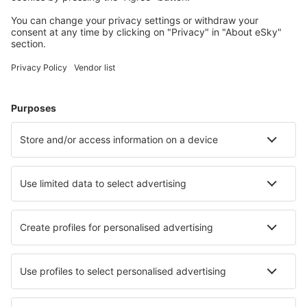
Unterkünfte, die Sie mögen
Wählen Sie aus über 1,3 Millionen Unterkünften: Hotels,
Hütten, Apartments und andere.
Meist gesuchte Hotels von eSky-Nutzern
Hotels in Indonesien - Beliebte Städte
Hotels in Bandung
Hotels in Canggu
Hotels in Jakarta
Hotels in Tangerang
Hotels in Ubud
Hotels in Malang
Hotels in Kalianda
Hotels in Padang Panjang
Hotels in Senggigi
Hotels in Ternate
Die besten Hotels - Städte
Hotels in Villava
Hotels in Houghton